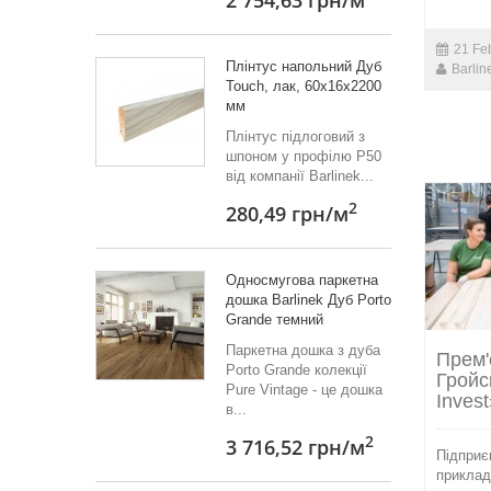
2 754,63 грн
/м
21 Fe
Плінтус напольний Дуб
Barlin
Touch, лак, 60х16х2200
мм
Плінтус підлоговий з
шпоном у профілю Р50
від компанії Barlinek...
2
280,49 грн
/м
Односмугова паркетна
дошка Barlinek Дуб Porto
Grande темний
Паркетна дошка з дуба
Прем'
Porto Grande колекції
Гройс
Pure Vintage - це дошка
Invest
в...
2
3 716,52 грн
/м
Підприє
приклад