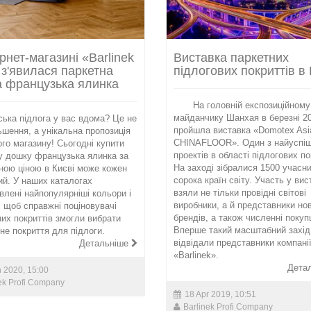
ернет-магазині «Barlinek
Виставка паркетних
» з'явилася паркетна
підлогових покриттів в 
 французька ялинка
На головній експозиційному
майданчику Шанхая в березні 2
ська підлога у вас вдома? Це не
пройшла виставка «Domotex Asia
ьшення, а унікальна пропозиція
CHINAFLOOR». Один з найуспі
ого магазину! Сьогодні купити
проектів в області підлогових по
у дошку французька ялинка за
На заході зібралися 1500 учасни
ною ціною в Києві може кожен
сорока країн світу. Участь у вис
й. У наших каталогах
взяли не тільки провідні світові
влені найпопулярніші кольори і
виробники, а й представники но
, щоб справжні поціновувачі
брендів, а також численні покупц
них покриттів змогли вибрати
Вперше такий масштабний захід
дне покриття для підлоги.
відвідали представники компані
Детальніше
«Barlinek».
Дета
n 2020, 15:00
ek Profi Company
18 Apr 2019, 10:51
Barlinek Profi Company