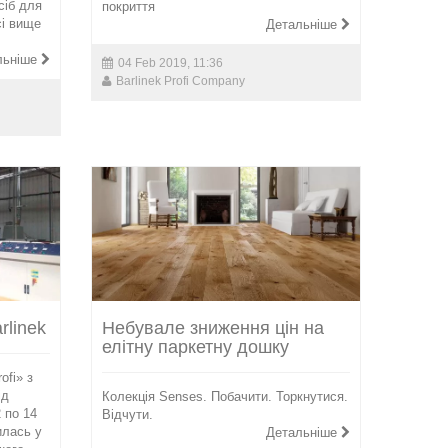
сіб для
покриття
сі вище
Детальніше
льніше
04 Feb 2019, 11:36
Barlinek Profi Company
rlinek
Небувале зниження цін на
елітну паркетну дошку
ofi» з
ід
Колекція Senses. Побачити. Торкнутися.
2 по 14
Відчути.
илась у
Детальніше