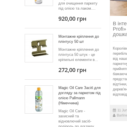
для очищення паркету
під олією та лаком....
920,00 грн
В інт
Profi
дошка
Монтажне кріплення до
плінтусу 50 шт
Королів
Монтажне кріплення до
перебіл
плінтуса 50 штук - це
від наш
кріпильні елементи в...
паркетн
272,00 грн
прийнят
бажаючи
предста
відтінки
Magic Oil Care Засіб для
дерев'я
догляду за паркетом під
відпові
олією Pallmann
(Німеччина)
11 Ju
Magic Oil Care -
Barlin
захисний та
відновлючий засіб-
поліроль по догляду