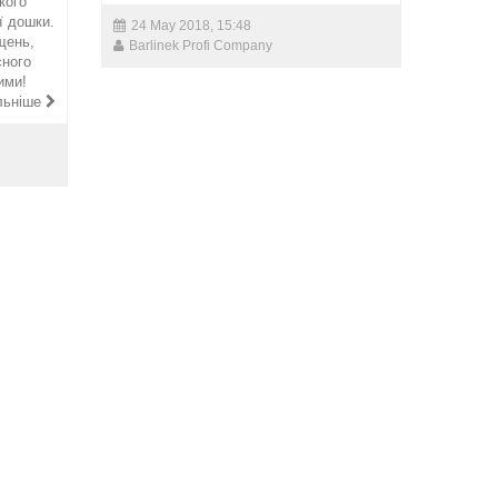
кого
ї дошки.
24 May 2018, 15:48
щень,
Barlinek Profi Company
сного
ими!
льніше