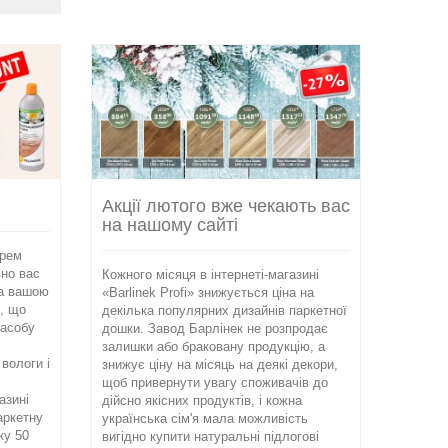
Акції лютого вже чекають вас
на нашому сайті
арем
вно вас
Кожного місяця в інтернеті-магазині
за вашою
«Barlinek Profi» знижується ціна на
, що
декілька популярних дизайнів паркетної
засобу
дошки. Завод Барлінек не розпродає
залишки або браковану продукцію, а
 вологи і
знижує ціну на місяць на деякі декори,
щоб привернути увагу споживачів до
азині
дійсно якісних продуктів, і кожна
паркетну
українська сім'я мала можливість
ку 50
вигідно купити натуральні підлогові