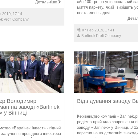
або 100 грн на універсальний за
Детальніше
миття паркету, який вирішить у
поставлені задачі.
b 2019, 17:14
Дета
ek Profi Company
07 Feb 2019, 17:41
Barlinek Profi Company
єр Володимир
Відвідування заводу Ba
ман на заводі «Barlinek
» у Вінниці
Керівництво компанії «Barlinek.pr
радістю прийняло запрошення в
заводу «Barlinek» у Вінниці. З 1
мство «Барлінек Інвест» - гідний
вересня наша делегація знаход
 залучення провідного інвестора