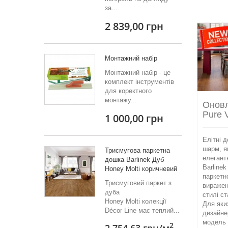
за...
2 839,00 грн
Монтажний набір
Монтажний набір - це
комплект інструментів
для коректного
монтажу...
Оновл
Pure 
1 000,00 грн
Елітні д
шарм, я
Триcмугова паркетна
елегант
дошка Barlinek Дуб
Barline
Honey Molti коричневий
паркетн
Трисмуговий паркет з
виражен
дуба
стилі ст
Honey Molti колекції
Для яки
Décor Line має теплий...
дизайнер
модель 
2