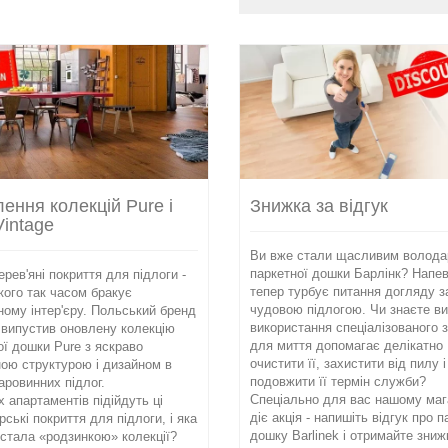
ення колекцій Pure і
Знижка за відгук
Vintage
Ви вже стали щасливим волод
паркетної дошки Барлінк? Напе
ерев'яні покриття для підлоги -
тепер турбує питання догляду 
кого так часом бракує
чудовою підлогою. Чи знаєте ви
ному інтер'єру. Польський бренд
використання спеціалізованого 
k випустив оновлену колекцію
для миття допомагає делікатно
ої дошки Pure з яскраво
очистити її, захистити від пилу і
ою структурою і дизайном в
подовжити її термін служби?
аровинних підлог.
Спеціально для вас нашому маг
х апартаментів підійдуть ці
діє акція - напишіть відгук про 
ські покриття для підлоги, і яка
дошку Barlinek і отримайте зниж
стала «родзинкою» колекції?