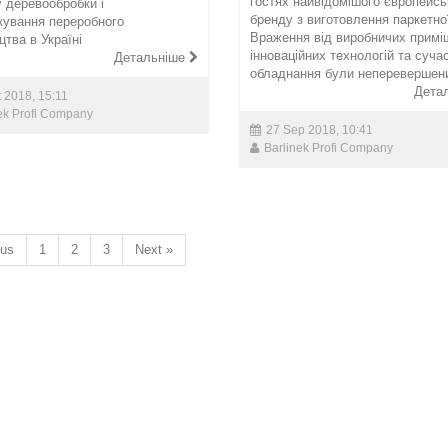
гостях найвідомішого європейсь
у деревообробки і
бренду з виготовлення паркетно
кування переробного
Враження від виробничих примі
цтва в Україні
інноваційних технологій та суча
Детальніше
обладнання були неперевершен
Дета
 2018, 15:11
ek Profi Company
27 Sep 2018, 10:41
Barlinek Profi Company
ous
1
2
3
Next »