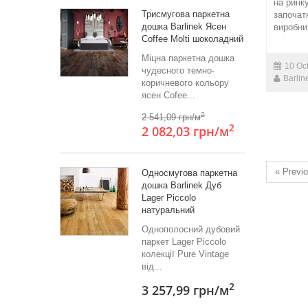
на ринк
Триcмугова паркетна
започат
дошка Barlinek Ясен
виробни
Coffee Molti шоколадний
Міцна паркетна дошка
10 Oct
чудесного темно-
Barlin
коричневого кольору
ясен Cofee...
2
2 541,09 грн/м
2
2 082,03 грн
/м
« Previ
Односмугова паркетна
дошка Barlinek Дуб
Lager Piccolo
натуральний
Однополосний дубовий
паркет Lager Piccolo
колекції Pure Vintage
від...
2
3 257,99 грн
/м