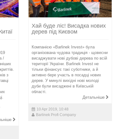
Хай буде ліс! Висадка нових
Китаї
дерев під Києвом
Компанією «Bаrlinek Invest» була
019
організована чудова традиція - щовесни
 /
висаджувати нові дубові дерева по всій
шніших
території України. Bаrlinek Invest не
криттів.
тільки фінансує такі суботники, а й
ків з
активно бере участь в посадці нових
тавці
дерев. У минулі вихідні нові молоді
дуби були висаджені в Київській
вих
області.
і.
Детальніше
ї
10 Apr 2019, 10:48
Barlinek Profi Company
льніше