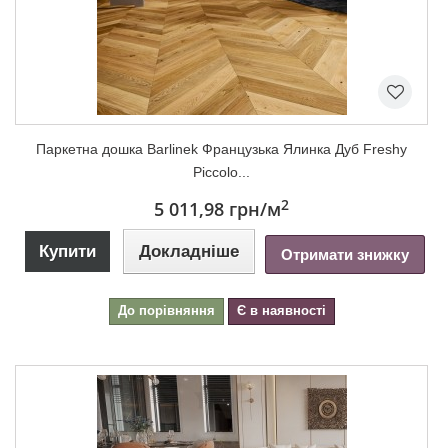
Паркетна дошка Barlinek Французька Ялинка Дуб Freshy
Piccolo...
2
5 011,98 грн
/м
Купити
Докладніше
Отримати знижку
До порівняння
Є в наявності