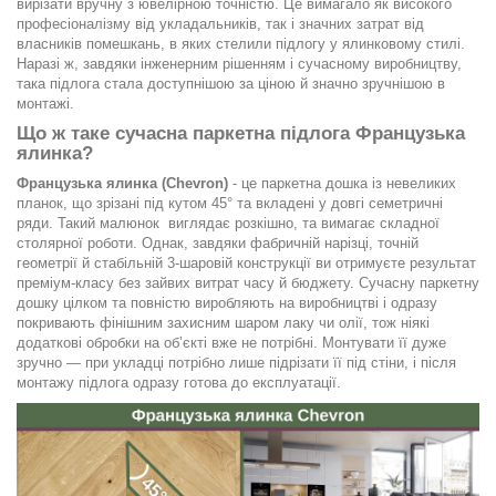
вирізати вручну з ювелірною точністю. Це вимагало як високого
професіоналізму від укладальників, так і значних затрат від
власників помешкань, в яких стелили підлогу у ялинковому стилі.
Наразі ж, завдяки інженерним рішенням і сучасному виробництву,
така підлога стала доступнішою за ціною й значно зручнішою в
монтажі.
Що ж таке сучасна паркетна підлога Французька
ялинка?
Французька ялинка (Chevron)
- це паркетна дошка із невеликих
планок, що зрізані під кутом 45° та вкладені у довгі семетричні
ряди. Такий малюнок виглядає розкішно, та вимагає складної
столярної роботи. Однак, завдяки фабричній нарізці, точній
геометрії й стабільній 3-шаровій конструкції ви отримуєте результат
преміум-класу без зайвих витрат часу й бюджету. Сучасну паркетну
дошку цілком та повністю виробляють на виробництві і одразу
покривають фінішним захисним шаром лаку чи олії, тож ніякі
додаткові обробки на об’єкті вже не потрібні. Монтувати її дуже
зручно — при укладці потрібно лише підрізати її під стіни, і після
монтажу підлога одразу готова до експлуатації.