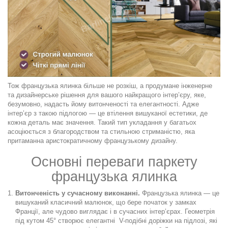
Тож французька ялинка більше не розкіш, а продумане інженерне
та дизайнерське рішення для вашого найкращого інтер’єру, яке,
безумовно, надасть йому витонченості та елегантності. Адже
інтер’єр з такою підлогою — це втілення вишуканої естетики, де
кожна деталь має значення. Такий тип укладання у багатьох
асоціюється з благородством та стильною стриманістю, яка
притаманна аристократичному французькому дизайну.
Основні переваги паркету
французька ялинка
Витонченість у сучасному виконанні.
Французька ялинка — це
вишуканий класичний малюнок, що бере початок у замках
Франції, але чудово виглядає і в сучасних інтер’єрах. Геометрія
під кутом 45° створює елегантні V-подібні доріжки на підлозі, які