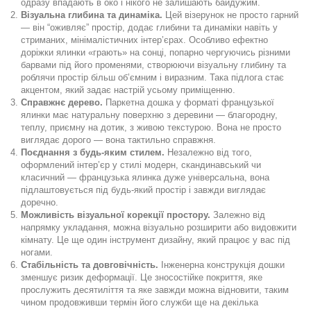
одразу впадають в око і нікого не залишають байдужим.
Візуальна глибина та динаміка.
Цей візерунок не просто гарний
— він “оживляє” простір, додає глибини та динаміки навіть у
стриманих, мінімалістичних інтер’єрах. Особливо ефектно
доріжки ялинки «грають» на сонці, попарно чергуючись різними
барвами під його променями, створюючи візуальну глибину та
роблячи простір більш об’ємним і виразним. Така підлога стає
акцентом, який задає настрій усьому приміщенню.
Справжнє дерево.
Паркетна дошка у форматі французької
ялинки має натуральну поверхню з деревини — благородну,
теплу, приємну на дотик, з живою текстурою. Вона не просто
виглядає дорого — вона тактильно справжня.
Поєднання з будь-яким стилем.
Незалежно від того,
оформлений інтер’єр у стилі модерн, скандинавський чи
класичний — французька ялинка дуже універсальна, вона
підлаштовується під будь-який простір і завжди виглядає
доречно.
Можливість візуальної корекції простору.
Залежно від
напрямку укладання, можна візуально розширити або видовжити
кімнату. Це ще один інструмент дизайну, який працює у вас під
ногами.
Стабільність та довговічність.
Інженерна конструкція дошки
зменшує ризик деформації. Це зносостійке покриття, яке
прослужить десятиліття та яке завжди можна відновити, таким
чином продовживши термін його служби ще на декілька