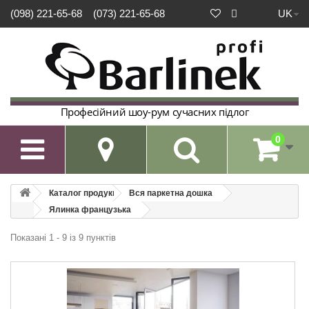
UK
(098) 221-65-68
(073) 221-65-68
Професійний шоу-рум сучасних підлог
0

Каталог продукції
Вся паркетна дошка
Ялинка французька
Показані 1 - 9 із 9 пунктів