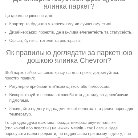
ялинка паркет?
Це ідеальне рішення для:
Квартир та будинків у класичному чи сучасному стилі.
Дизайнерських проектів, де важлива елегантність та статусність.
Офісів, бутиків, готелів та ресторанів.
Як правильно
доглядати за паркетною
дошкою ялинка Chevron?
Щоб паркет зберігав свою красу на довгі роки, дотримуйтесь
простих правил:
Регулярне прибирайте м'якою щіткою або пилососом.
Використовуйте спеціальні засоби для догляду за дерев'яними
підлогами.
Захищайте підлогу від надлишкової вологості та різких перепадів
температур.
І є ще одна дуже важлива порада: використовуйте наліпки
(силіконові або повстяні) на ніжках меблів - так і легше буде
пересувати важкі предмети, не подряпавши при цьому підлогу, і не