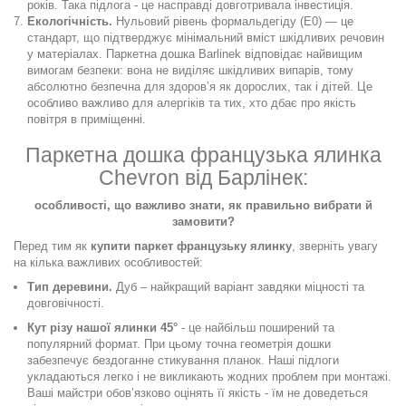
років. Така підлога
- це насправді довготривала інвестиція.
Екологічність.
Нульовий рівень формальдегіду (E0) — це
стандарт, що підтверджує мінімальний вміст шкідливих речовин
у матеріалах. Паркетна дошка Barlinek відповідає найвищим
вимогам безпеки: вона не виділяє шкідливих випарів, тому
абсолютно безпечна для здоров’я як дорослих, так і дітей. Це
особливо важливо для алергіків та тих, хто дбає про якість
повітря в приміщенні.
Паркетна дошка французька ялинка
Chevron від Барлінек:
особливості, що важливо знати, як правильно вибрати й
замовити?
Перед тим як
купити паркет французьку ялинку
, зверніть увагу
на кілька важливих особливостей:
Тип деревини.
Дуб – найкращий варіант завдяки міцності та
довговічності.
Кут різу нашої ялинки 45°
- це найбільш поширений та
популярний формат.
При цьому точна геометрія дошки
забезпечує бездоганне стикування планок. Наші підлоги
укладаються легко і не викликають жодних проблем при монтажі.
Ваші майстри обов’язково оцінять її якість - їм не доведеться