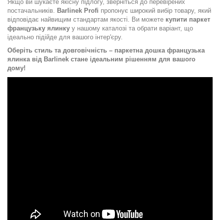
Якщо ви шукаєте якісну підлогу, зверніться до перевірених
постачальників.
Barlinek
Profi
пропонує широкий вибір товару, який
відповідає найвищим стандартам якості. Ви можете
купити паркет
французьку ялинку
у нашому каталозі та обрати варіант, що
ідеально підійде для вашого інтер'єру.
Оберіть стиль та довговічність – паркетна дошка французька
ялинка від Barlinek стане ідеальним рішенням для вашого
дому!