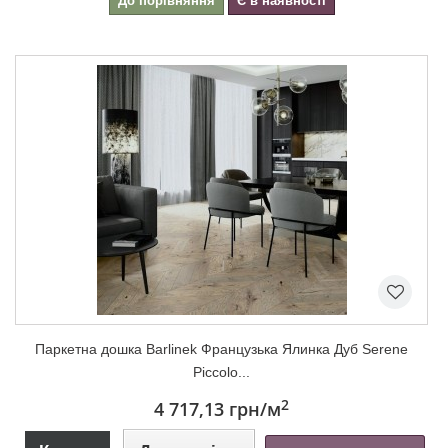
До порівняння
Є в наявності
Паркетна дошка Barlinek Французька Ялинка Дуб Serene
Piccolo...
2
4 717,13 грн
/м