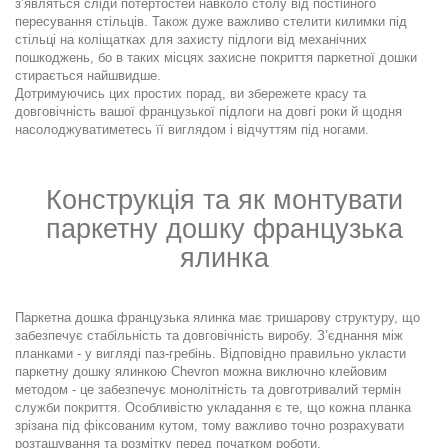
з’являться сліди потертостей навколо столу від постійного
пересування стільців. Також дуже важливо стелити килимки під
стільці на коліщатках для захисту підлоги від механічних
пошкоджень, бо в таких місцях захисне покриття паркетної дошки
стирається найшвидше.
Дотримуючись цих простих порад, ви збережете красу та
довговічність вашої французької підлоги на довгі роки й щодня
насолоджуватиметесь її виглядом і відчуттям під ногами.
Конструкція та як монтувати
паркетну дошку французька
ялинка
Паркетна дошка французька ялинка має тришарову структуру, що
забезпечує стабільність та довговічність виробу. З’єднання між
планками - у вигляді паз-гребінь. Відповідно правильно укласти
паркетну дошку ялинкою Chevron можна виключно клейовим
методом - це забезпечує монолітність та довготривалий термін
служби покриття. Особливістю укладання є те, що кожна планка
зрізана під фіксованим кутом, тому важливо точно розрахувати
розташування та розмітку перед початком роботи.