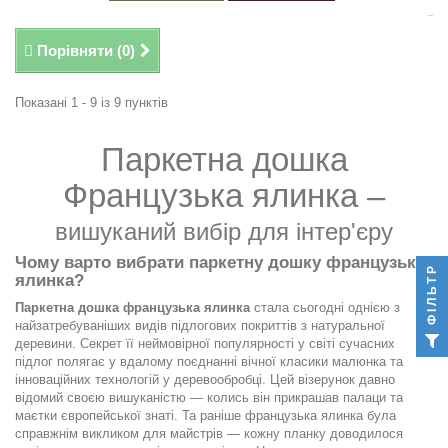
Порівняти (
0
)
Показані 1 - 9 із 9 пунктів
Паркетна дошка
Французька ялинка –
вишуканий вибір для інтер'єру
Чому варто вибрати паркетну дошку французька
ФІЛЬТР
ялинка?
Паркетна дошка французька ялинка
стала сьогодні однією з
найзатребуваніших видів підлогових покриттів з натуральної
деревини. Секрет її неймовірної популярності у світі сучасних
підлог полягає у вдалому поєднанні вічної класики малюнка та
інноваційних технологій у деревообробці. Цей візерунок давно
відомий своєю вишуканістю — колись він прикрашав палаци та
маєтки європейської знаті. Та раніше французька ялинка була
справжнім викликом для майстрів — кожну планку доводилося