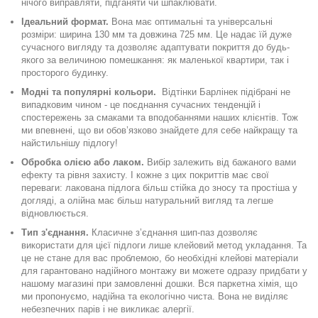
нічого виправляти, підганяти чи шпаклювати.
Ідеальний формат.
Вона має оптимальні та універсальні
розміри: ширина 130 мм та довжина 725 мм. Це надає їй дуже
сучасного вигляду та дозволяє адаптувати покриття до будь-
якого за величиною помешкання: як маленької квартири, так і
просторого будинку.
Модні та популярні кольори.
Відтінки Барлінек підібрані не
випадковим чином - це поєднання сучасних тенденцій і
спостережень за смаками та вподобаннями наших клієнтів. Тож
ми впевнені, що ви обов’язково знайдете для себе найкращу та
найстильнішу підлогу!
Обробка олією або лаком.
Вибір залежить від бажаного вами
ефекту та рівня захисту. І кожне з цих покриттів має свої
переваги: лакована підлога більш стійка до зносу та простіша у
догляді, а олійна має більш натуральний вигляд та легше
відновлюється.
Тип з'єднання.
Класичне зʼєднання шип-паз дозволяє
використати для цієї підлоги лише клейовий метод укладання. Та
це не стане для вас проблемою, бо необхідні клейові матеріали
для гарантовано надійного монтажу ви можете одразу придбати у
нашому магазині при замовленні дошки. Вся паркетна хімія, що
ми пропонуємо, надійна та екологічно чиста. Вона не виділяє
небезпечних парів і не викликає алергії.