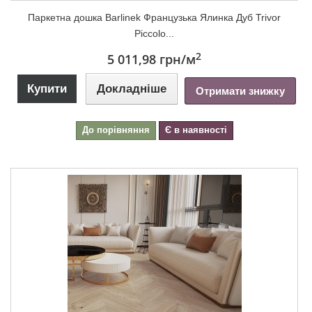
Паркетна дошка Barlinek Французька Ялинка Дуб Trivor
Piccolo...
2
5 011,98 грн
/м
Купити
Докладніше
Отримати знижку
До порівняння
Є в наявності