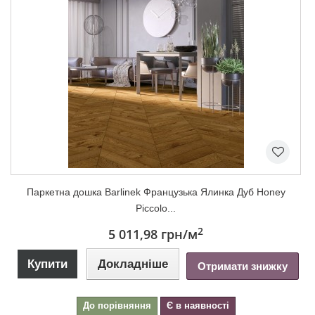
Паркетна дошка Barlinek Французька Ялинка Дуб Honey
Piccolo...
2
5 011,98 грн
/м
Купити
Докладніше
Отримати знижку
До порівняння
Є в наявності