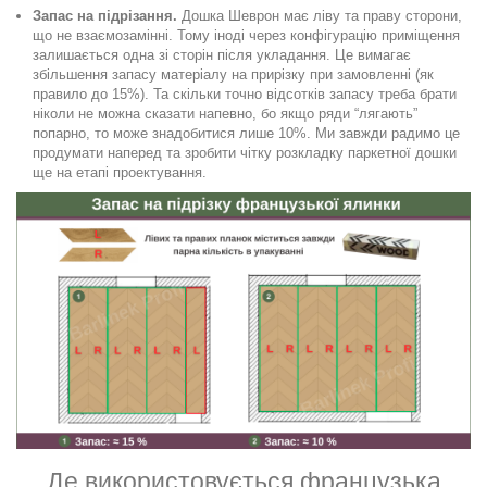
Запас на підрізання.
Дошка Шеврон має ліву та праву сторони,
що не взаємозамінні. Тому іноді через конфігурацію приміщення
залишається одна зі сторін після укладання. Це вимагає
збільшення запасу матеріалу на прирізку при замовленні (як
правило до 15%). Та скільки точно відсотків запасу треба брати
ніколи не можна сказати напевно, бо якщо ряди “лягають”
попарно, то може знадобитися лише 10%. Ми завжди радимо це
продумати наперед та зробити чітку розкладку паркетної дошки
ще на етапі проектування.
Де використовується французька