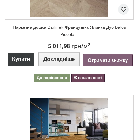
Паркетна дошка Barlinek Французька Ялинка Дуб Balos
Piccolo...
2
5 011,98 грн
/м
Купити
Докладніше
Отримати знижку
До порівняння
Є в наявності