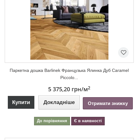
Паркетна дошка Barlinek Французька Ялинка Дуб Caramel
Piccolo...
2
5 375,20 грн
/м
Купити
Докладніше
Отримати знижку
До порівняння
Є в наявності