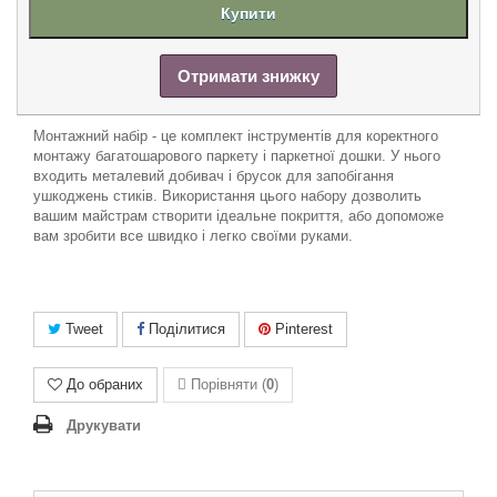
Купити
Отримати знижку
Монтажний набір - це комплект інструментів для коректного
монтажу багатошарового паркету і паркетної дошки. У нього
входить металевий добивач і брусок для запобігання
ушкоджень стиків. Використання цього набору дозволить
вашим майстрам створити ідеальне покриття, або допоможе
вам зробити все швидко і легко своїми руками.
Tweet
Поділитися
Pinterest
До обраних
Порівняти (
0
)
Друкувати