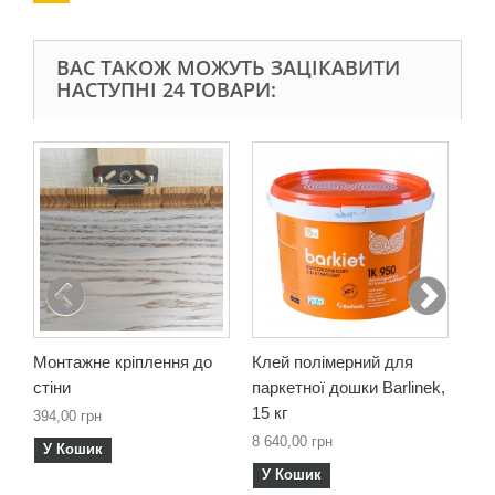
ВАС ТАКОЖ МОЖУТЬ ЗАЦІКАВИТИ
НАСТУПНІ 24 ТОВАРИ:
Монтажне кріплення до
Клей полімерний для
Од
стіни
паркетної дошки Barlinek,
ґру
15 кг
дош
394,00 грн
8 640,00 грн
5 1
У Кошик
У Кошик
У