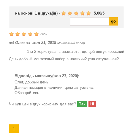
на основі
1
відгука(ів)
-
5,00
/
5
(
5
/
5
)
від
Олег
на
жов 21, 2019
Монтажный набор
1
із
2
користувачів вважають, що цей відгук корисний
День добрый.монтажный набор в наличии?цена актуальная?
Відповідь магазину
(жов 23, 2020):
Олег, добрый день.
Данная позиция в наличии, цена актуальна.
Обращайтесь.
Чи був цей відгук корисним для вас?
Так
Ні
1