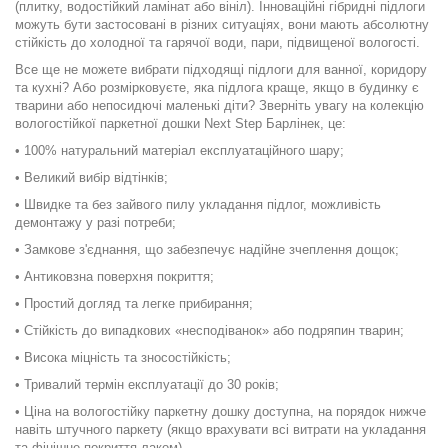
(плитку, водостійкий ламінат або вініл). Інноваційні гібридні підлоги
можуть бути застосовані в різних ситуаціях, вони мають абсолютну
стійкість до холодної та гарячої води, пари, підвищеної вологості.
Все ще не можете вибрати підходящі підлоги для ванної, коридору
та кухні? Або розмірковуєте, яка підлога краще, якщо в будинку є
тварини або непосидючі маленькі діти? Зверніть увагу на колекцію
вологостійкої паркетної дошки Next Step Барлінек, це:
• 100% натуральний матеріал експлуатаційного шару;
• Великий вибір відтінків;
• Швидке та без зайвого пилу укладання підлог, можливість
демонтажу у разі потреби;
• Замкове з'єднання, що забезпечує надійне зчеплення дощок;
• Антиковзна поверхня покриття;
• Простий догляд та легке прибирання;
• Стійкість до випадкових «несподіванок» або подряпин тварин;
• Висока міцність та зносостійкість;
• Тривалий термін експлуатації до 30 років;
• Ціна на вологостійку паркетну дошку доступна, на порядок нижче
навіть штучного паркету (якщо врахувати всі витрати на укладання
та фінішне покриття лаком).