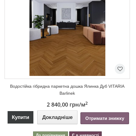
Водостійка гібридна паркетна дошка Ялинка Дуб VITARIA
Barlinek
2
2 840,00 грн
/м
Купити
Докладніше
Отримати знижку
До порівняння
Є в наявності