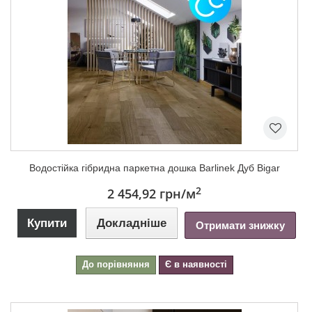
Водостійка гібридна паркетна дошка Barlinek Дуб Bigar
2
2 454,92 грн
/м
Купити
Докладніше
Отримати знижку
До порівняння
Є в наявності