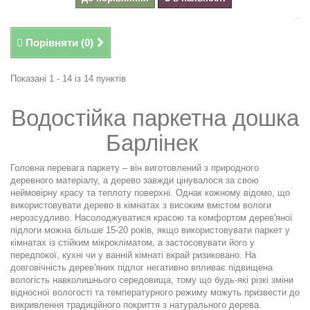
Порівняти (
0
)
Показані 1 - 14 із 14 пунктів
Водостійка паркетна дошка
Барлінек
Головна перевага паркету – він виготовлений з природного
деревного матеріалу, а дерево завжди цінувалося за свою
неймовірну красу та теплоту поверхні. Однак кожному відомо, що
використовувати дерево в кімнатах з високим вмістом вологи
нерозсудливо. Насолоджуватися красою та комфортом дерев'яної
підлоги можна більше 15-20 років, якщо використовувати паркет у
кімнатах із стійким мікрокліматом, а застосовувати його у
передпокої, кухні чи у ванній кімнаті вкрай ризиковано. На
довговічність дерев'яних підлог негативно впливає підвищена
вологість навколишнього середовища, тому що будь-які різкі зміни
відносної вологості та температурного режиму можуть призвести до
викривлення традиційного покриття з натурального дерева.