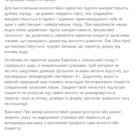
Для виготовлення вологостійкої паркетної підлоги використовують
дубову породу - це дерево твердого сорту, яке традиційно
використовується в паркеті і відмінно зарекомендувало себе як
одне з найстійкіших і найкрасивіших порід. При виробництві наших
водостійких дерев'яних підлог використовують прогресивні
технології, які дозволяють обробляти паркетне покриття захисними
лаками, що захищають дошки від вологого довкілля. Лак Ultra Hard,
що використовується, чудово захищає цю паркетну дошку від
впливу води.
Особливістю паркетної дошки Барлінек є унікальний склад її
середнього шару із мінеральними сумішами. Цей матеріал не
містить шкідливих домішок (фталати та важкі метали відсутні), що
підтверджує міжнародний сертифікат А+. Додаткову міцність
верхній природний шар отримує внаслідок багаторазового покриття
спеціальним захисним лаком. Завдяки такій технології підлогове
покриття не розбухає від зайвої вологи, не розшаровується,
зберігає свою естетику, розміри та форму протягом тривалого часу
експлуатації.
Важливо! При виборі вологостійкої дошки для кухні або ванної
зверніть увагу на маркування упаковки або зверніться до
менеджера магазину з проханням підібрати саме вологостійкі
покриття.