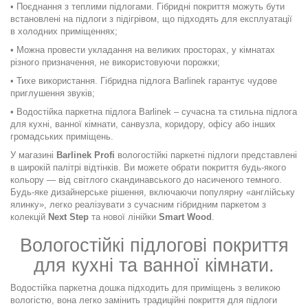
• Поєднання з теплими підлогами. Гібридні покриття можуть бути
встановлені на підлоги з підігрівом, що підходять для експлуатації
в холодних приміщеннях;
• Можна провести укладання на великих просторах, у кімнатах
різного призначення, не використовуючи порожки;
• Тихе використання. Гібридна підлога Barlinek гарантує чудове
приглушення звуків;
• Водостійка паркетна підлога Barlinek – сучасна та стильна підлога
для кухні, ванної кімнати, санвузла, коридору, офісу або інших
громадських приміщень.
У магазині
Barlinek Profi
вологостійкі паркетні підлоги представлені
в широкій палітрі відтінків. Ви можете обрати покриття будь-якого
кольору — від світлого скандинавського до насиченого темного.
Будь-яке дизайнерське рішення, включаючи популярну «англійську
ялинку», легко реалізувати з сучасним гібридним паркетом з
колекцій
Next Step
та нової лінійки
Smart Wood
.
Вологостійкі підлогові покриття
для кухні та ванної кімнати.
Водостійка паркетна дошка підходить для приміщень з великою
вологістю, вона легко замінить традиційні покриття для підлоги