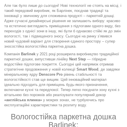
Але так було лише до сьогодні! Нові технології не стоять на місці, і
такий передовий виробник, як Барлінек, поєднав традиції та
інновації у звичному для споживача продукті – паркетній дошці.
Адже сучасні дизайнерські рішення не залишають вибору: красиво
та естетично виглядають приміщення з підлогами одного виду, без
переходів з однієї зони в іншу, які були б однаково стійкі як до змін
вологості, так і підвищеного зносу. Сьогодні на ринку з’явився
новий чудовий варіант для створення єдиного простору – супер
зносостійка вологостійка паркетна дошка.
Компанія
Barlinek
у 2021 році розширила виробництво традиційної
паркетної дошки, випустивши лінійку
Next Step
— гібридне
водостійке підлогове покриття. Сьогодні цей напрямок отримав
стратегічне продовження у новій колекції
Smart Wood
, де завдяки
мінеральному ядру
Denscore Pro
рівень стабільності та
вологостійкості став ще вищим. Цей інноваційний матеріал
ідеально підходить для приміщень будь-якого призначення,
включаючи кухні та передпокої. Тепер легко поєднати зону кухні з
вітальнею без порожків або реалізувати популярний декор
«англійська ялинка»
у мокрих зонах, не турбуючись про
експлуатаційні характеристики та розлиту воду.
Вологостійка паркетна дошка
Barlinek: