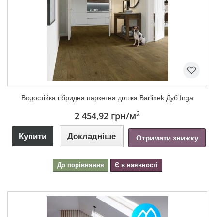
Водостійка гібридна паркетна дошка Barlinek Дуб Inga
2
2 454,92 грн
/м
Купити
Докладніше
Отримати знижку
До порівняння
Є в наявності