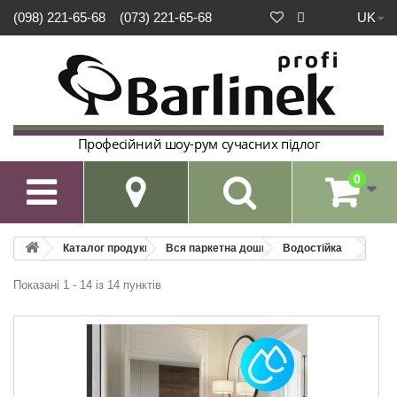
UK
(098) 221-65-68
(073) 221-65-68
Професійний шоу-рум сучасних підлог
0

Каталог продукції
Вся паркетна дошка
Водостійка
Показані 1 - 14 із 14 пунктів