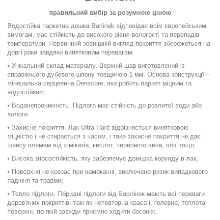
правильний вибір за розумною ціною
Водостійка паркетна дошка Barlinek відповідає всім європейським
вимогам, має стійкість до високого рівня вологості та перепадів
температури. Первинний зовнішній вигляд покриття збережеться на
довгі роки завдяки винятковим перевагам:
• Унікальний склад матеріалу. Верхній шар виготовлений із
справжнього дубового шпону товщиною 1 мм. Основа конструкції –
мінеральна серцевина Denscore, яка робить паркет міцним та
водостійким;
• Водонепроникність. Підлога має стійкість до розлитої води або
вологи.
•
Захисне покриття. Лак Ultra Hard відрізняється винятковою
міцністю і не стирається з часом, і таке захисне покриття не дає
шансу плямам від хімікатів, кислот, червоного вина, олії тощо;
• Висока зносостійкість, яку забезпечує домішка корунду в лак;
• Поверхня не ковзає при намоканні, виключено ризик випадкового
падіння та травми;
• Тепло підлоги. Гібридні підлоги від Барлінек мають всі переваги
дерев'яних покриттів, такі як неповторна краса і, головне, теплота
поверхні, по якій завжди приємно ходити босоніж.