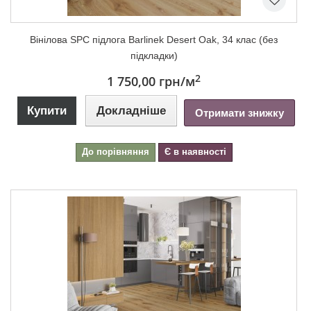
Вінілова SPC підлога Barlinek Desert Oak, 34 клас (без
підкладки)
2
1 750,00 грн
/м
Купити
Докладніше
Отримати знижку
До порівняння
Є в наявності