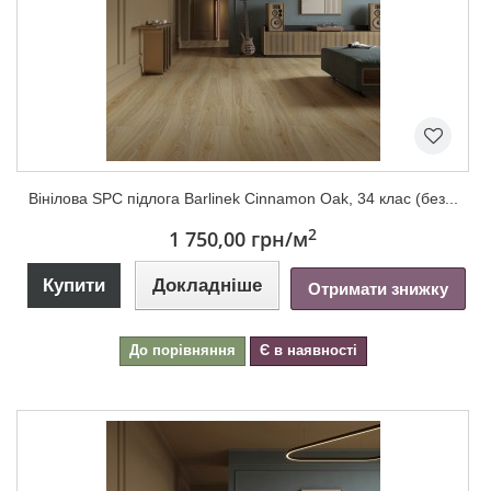
Вінілова SPC підлога Barlinek Cinnamon Oak, 34 клас (без...
2
1 750,00 грн
/м
Купити
Докладніше
Отримати знижку
До порівняння
Є в наявності