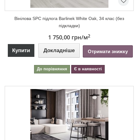
Вінілова SPC підлога Barlinek White Oak, 34 клас (без
підкладки)
2
1 750,00 грн
/м
Купити
Докладніше
Отримати знижку
До порівняння
Є в наявності