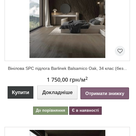
Вінілова SPC підлога Barlinek Balsamico Oak, 34 клас (без...
2
1 750,00 грн
/м
Купити
Докладніше
Отримати знижку
До порівняння
Є в наявності