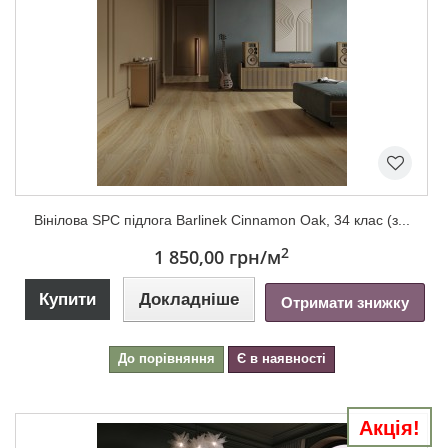
Вінілова SPC підлога Barlinek Cinnamon Oak, 34 клас (з...
2
1 850,00 грн
/м
Купити
Докладніше
Отримати знижку
До порівняння
Є в наявності
Акція!