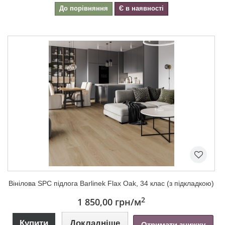
До порівняння
Є в наявності
Вінілова SPC підлога Barlinek Flax Oak, 34 клас (з підкладкою)
2
1 850,00 грн
/м
Купити
Докладніше
Отримати знижку