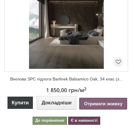
Вінілова SPC підлога Barlinek Balsamico Oak, 34 клас (з...
2
1 850,00 грн
/м
Купити
Докладніше
Отримати знижку
До порівняння
Є в наявності