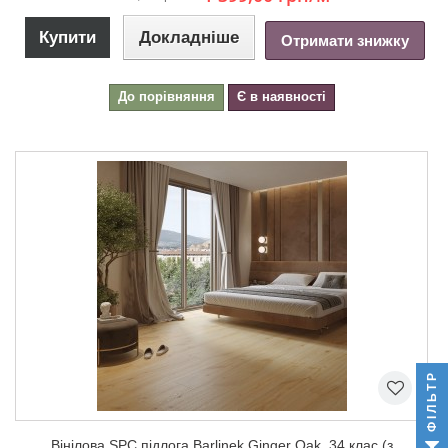
Купити
Докладніше
Отримати знижку
До порівняння
Є в наявності
ФІЛЬТР
Вінілова SPC підлога Barlinek Ginger Oak, 34 клас (з