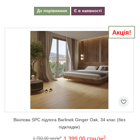
До порівняння
Є в наявності
Акція!
Вінілова SPC підлога Barlinek Ginger Oak, 34 клас (без
підкладки)
2
1 399,00 грн
/м
2
1 750,00 грн/м