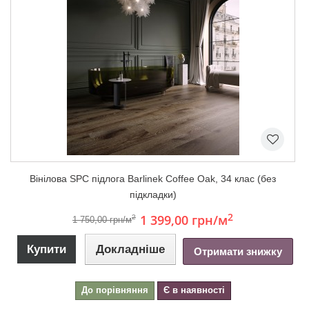
Вінілова SPC підлога Barlinek Coffee Oak, 34 клас (без
підкладки)
2
1 399,00 грн
/м
2
1 750,00 грн/м
Купити
Докладніше
Отримати знижку
До порівняння
Є в наявності