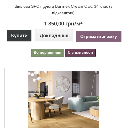
Вінілова SPC підлога Barlinek Cream Oak, 34 клас (з
підкладкою)
2
1 850,00 грн
/м
Купити
Докладніше
Отримати знижку
До порівняння
Є в наявності