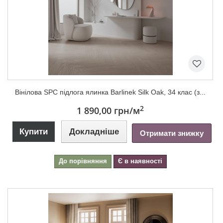
Вінілова SPC підлога ялинка Barlinek Silk Oak, 34 клас (з...
2
1 890,00 грн
/м
Купити
Докладніше
Отримати знижку
До порівняння
Є в наявності