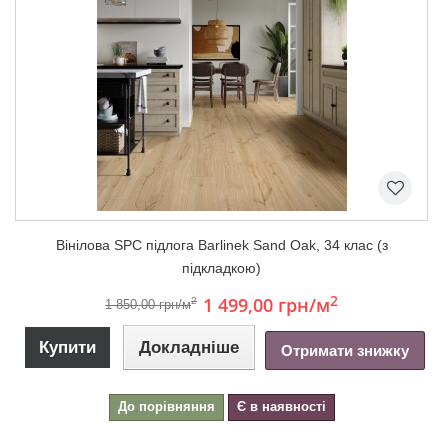
Вінілова SPC підлога Barlinek Sand Oak, 34 клас (з
підкладкою)
2
1 499,00 грн
/м
2
1 850,00 грн/м
Купити
Докладніше
Отримати знижку
До порівняння
Є в наявності