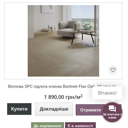
Вінілова SPC підлога ялинка Barlinek Flax Oak, 34 клас (з...
Вітаємо!
2
1 890,00 грн
/м
Купити
Докладніше
Отримати знижку
Зв´язатися з
нами
До порівняння
Є в наявності