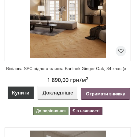
Вінілова SPC підлога ялинка Barlinek Ginger Oak, 34 клас (з...
2
1 890,00 грн
/м
Купити
Докладніше
Отримати знижку
До порівняння
Є в наявності