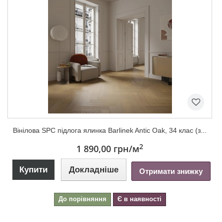
Вінілова SPC підлога ялинка Barlinek Antic Oak, 34 клас (з...
2
1 890,00 грн
/м
Купити
Докладніше
Отримати знижку
До порівняння
Є в наявності