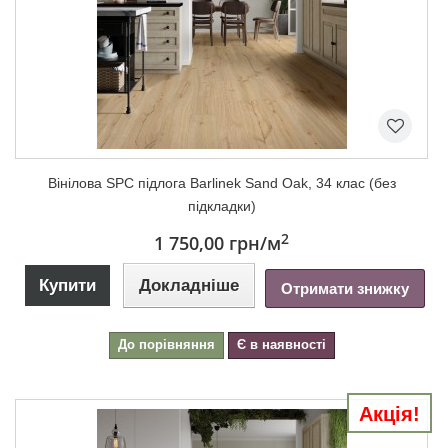
Вінілова SPC підлога Barlinek Sand Oak, 34 клас (без
підкладки)
2
1 750,00 грн
/м
Купити
Докладніше
Отримати знижку
До порівняння
Є в наявності
Акція!