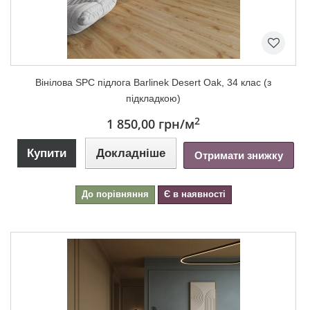
Вінілова SPC підлога Barlinek Desert Oak, 34 клас (з
підкладкою)
2
1 850,00 грн
/м
Купити
Докладніше
Отримати знижку
До порівняння
Є в наявності