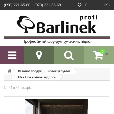
UK
(098) 221-65-68
(073) 221-65-68
Професійний шоу-рум сучасних підлог
0

Каталог продукції
Колекції підлог
Idea Line вінілові підлоги
1 - 44 з 44 товарів