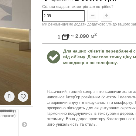
Скільки квадратних метрів вам потрібно?
Ми рекомендуємо додати додатково 5% до вашого зам
2
~
2.090
м
1
Для наших клієнтів передбачені с
від об'єму. Дізнатися точну ціну
менеджерів по телефону.
Насичений, теплий колір з інтенсивними золот
наповнює інтер’єр розкішним блиском і елегант
створюючи відчуття вишуканості та комфорту. Т
прекрасно підходить для акцентування окремих
гармонійно поєднуючись із текстурами дерева,
оксамиту. Вона додає простору багатогранност
його унікальність та стиль.