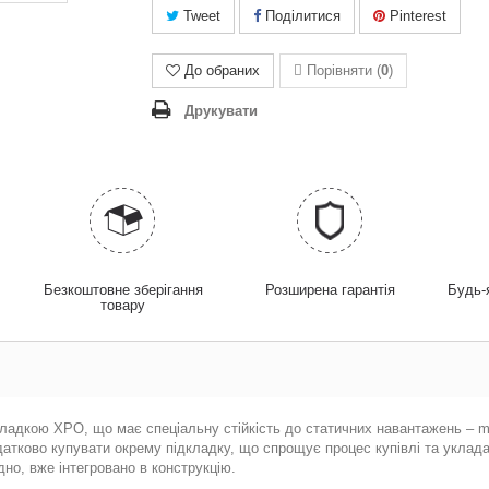
Tweet
Поділитися
Pinterest
До обраних
Порівняти (
0
)
Друкувати
у
Безкоштовне зберігання
Розширена гарантія
Будь-
товару
кладкою XPO, що має спеціальну стійкість до статичних навантажень – m
одатково купувати окрему підкладку, що спрощує процес купівлі та уклад
дно, вже інтегровано в конструкцію.