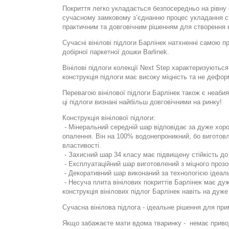
Покриття легко укладається безпосередньо на рівну 
сучасному замковому з’єднанню процес укладання ст
практичним та довговічним рішенням для створення к
Сучасні вінілові підлоги Барлінек натхненні самою п
добірної паркетної дошки Barlinek.
Вінілові підлоги колекції Next Step характеризуютьс
конструкція підлоги має високу міцність та не дефо
Перевагою вінілової підлоги Барлінек також є неабия
ці підлоги визнані найбільш довговічними на ринку!
Конструкція вінілової підлоги:
- Мінеральний середній шар відповідає за дуже хор
опалення. Він на 100% водонепроникний, бо виготовле
властивості.
- Захисний шар 34 класу має підвищену стійкість до 
- Експлуатаційний шар виготовлений з міцного прозо
- Декоративний шар виконаний за технологією ідеал
- Несуча плита вінілових покриттів Барлінек має дуж
конструкція вінілових підлог Барлінек навіть на ду
Сучасна вінілова підлога - ідеальне рішення для при
Якщо забажаєте мати вдома тваринку -
немає привод