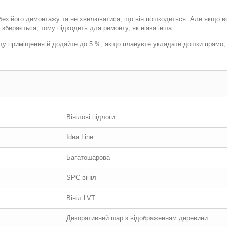
ез його демонтажу та не хвилюватися, що він пошкодиться. Але якщо все
а збирається, тому підходить для ремонту, як ніяка інша…
щу приміщення й додайте до 5 %, якщо плануєте укладати дошки прямо,
Вінілові підлоги
Idea Line
Багатошарова
SPC вініл
Вініл LVT
Декоративний шар з відображенням деревини