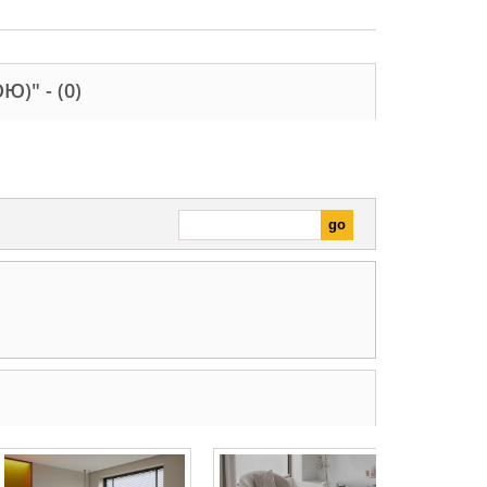
ОЮ)" -
(0)