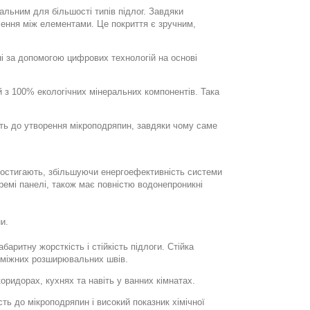
альним для більшості типів підлог. Завдяки
ення між елементами. Це покриття є зручним,
ні за допомогою цифрових технологій на основі
й з 100% екологічних мінеральних компонентів. Така
ість до утворення мікроподряпин, завдяки чому саме
о остигають, збільшуючи енергоефективність системи
ремі панелі, також має повністю водонепроникні
и.
баритну жорсткість і стійкість підлоги. Стійка
роміжних розширювальних швів.
оридорах, кухнях та навіть у ванних кімнатах.
ть до мікроподряпин і високий показник хімічної