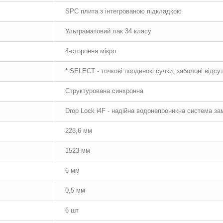
SPC плита з інтегрованою підкладкою
Ультраматовий лак 34 класу
4-стороння мікро
* SELECT - точкові поодинокі сучки, заболоні відсут
Структурована синхронна
Drop Lock i4F - надійна водонепроникна система за
228,6 мм
1523 мм
6 мм
0,5 мм
6 шт