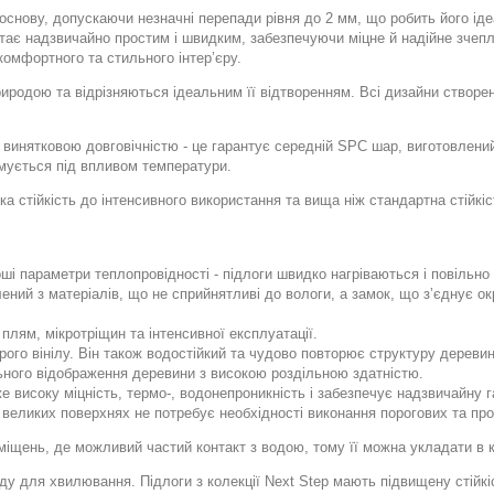
основу, допускаючи незначні перепади рівня до 2 мм, що робить його іде
ає надзвичайно простим і швидким, забезпечуючи міцне й надійне зчепл
омфортного та стильного інтер’єру.
риродою та відрізняються ідеальним її відтворенням. Всі дизайни створе
я винятковою довговічністю - це гарантує середній SPC шар, виготовлени
рмується під впливом температури.
ка стійкість до інтенсивного використання та вища ніж стандартна стійк
оші параметри теплопровідності - підлоги швидко нагріваються і повільн
ний з матеріалів, що не сприйнятливі до вологи, а замок, що з’єднує ок
плям, мікротріщин та інтенсивної експлуатації.
рого вінілу. Він також водостійкий та чудово повторює структуру деревин
ьного відображення деревини з високою роздільною здатністю.
е високу міцність, термо-, водонепроникність і забезпечує надзвичайну га
же великих поверхнях не потребує необхідності виконання порогових та п
міщень, де можливий частий контакт з водою, тому її можна укладати в к
у для хвилювання. Підлоги з колекції Next Step мають підвищену стійкіс