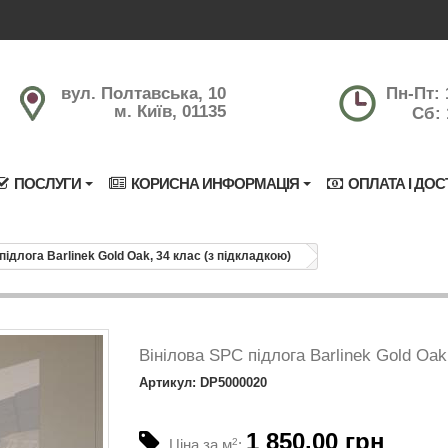
вул. Полтавська, 10
Пн-Пт: 
м. Київ, 01135
Сб: 
ПОСЛУГИ
КОРИСНА ИНФОРМАЦІЯ
ОПЛАТА І ДОС
підлога Barlinek Gold Oak, 34 клас (з підкладкою)
Вінілова SPC підлога Barlinek Gold Oak
Артикул: DP5000020
1 850.00 грн
Ціна за м
2
: