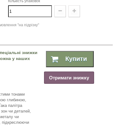
Кількість упаковок
овлення "на підрізку"
пеціальні знижки
Купити
 можна у наших
Отримати знижку
истими тонами
ною глибиною,
ака палітра
 зон чи деталей,
 металу чи
і, підкреслюючи