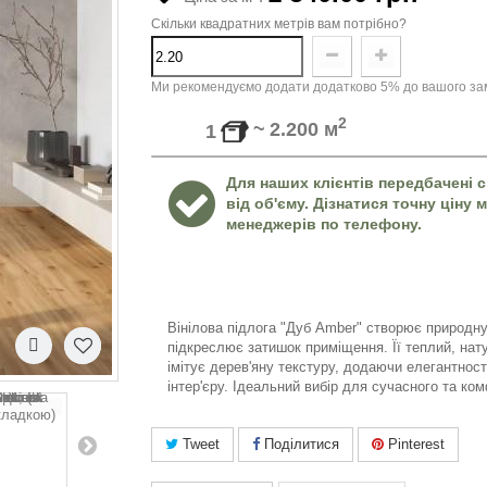
Скільки квадратних метрів вам потрібно?
Ми рекомендуємо додати додатково 5% до вашого зам
2
~
2.200
м
1
Для наших клієнтів передбачені с
від об'єму. Дізнатися точну ціну
менеджерів по телефону.
Вінілова підлога "Дуб Amber" створює природну
підкреслює затишок приміщення. Її теплий, нат
імітує дерев'яну текстуру, додаючи елегантності
інтер'єру. Ідеальний вибір для сучасного та ко
Tweet
Поділитися
Pinterest