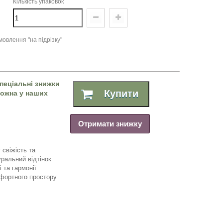
Кількість упаковок
овлення "на підрізку"
пеціальні знижки
Купити
 можна у наших
Отримати знижку
 свіжість та
уральний відтінок
 та гармонії
мфортного простору