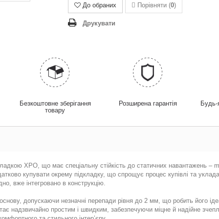
До обраних
Порівняти (
0
)
Друкувати
у
Безкоштовне зберігання
Розширена гарантія
Будь-
товару
кладкою XPO, що має спеціальну стійкість до статичних навантажень – m
одатково купувати окрему підкладку, що спрощує процес купівлі та уклад
дно, вже інтегровано в конструкцію.
основу, допускаючи незначні перепади рівня до 2 мм, що робить його іде
ає надзвичайно простим і швидким, забезпечуючи міцне й надійне зчепл
омфортного та стильного інтер’єру.