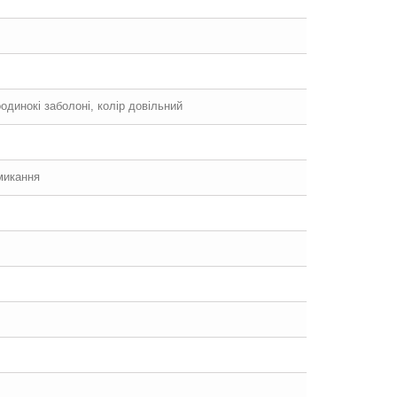
оодинокі заболоні, колір довільний
микання