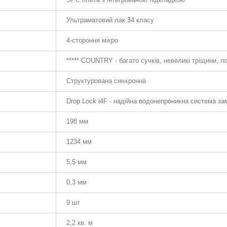
Ультраматовий лак 34 класу
4-стороння мікро
***** COUNTRY - багато сучків, невеликі тріщини, п
Структурована синхронна
Drop Lock i4F - надійна водонепроникна система за
198 мм
1234 мм
5,5 мм
0,3 мм
9 шт
2,2 кв. м