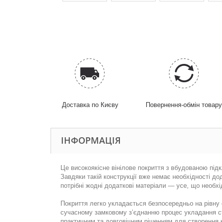
Доставка по Києву
Повернення-обмін товар
ІНФОРМАЦІЯ
Це високоякісне вінілове покриття з вбудованою під
Завдяки такій конструкції вже немає необхідності д
потрібні жодні додаткові матеріали — усе, що необхі
Покриття легко укладається безпосередньо на рівну 
сучасному замковому з’єднанню процес укладання ст
практичним та довговічним рішенням для створення к