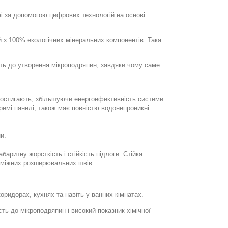
ні за допомогою цифрових технологій на основі
й з 100% екологічних мінеральних компонентів. Така
ість до утворення мікроподряпин, завдяки чому саме
о остигають, збільшуючи енергоефективність системи
ремі панелі, також має повністю водонепроникні
и.
баритну жорсткість і стійкість підлоги. Стійка
роміжних розширювальних швів.
оридорах, кухнях та навіть у ванних кімнатах.
ть до мікроподряпин і високий показник хімічної