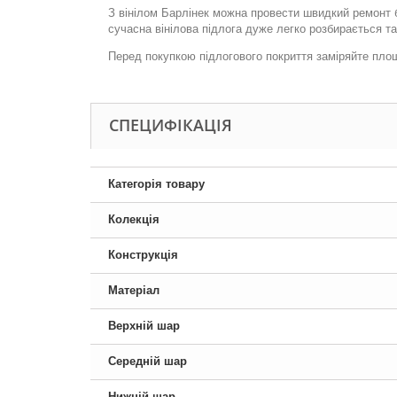
З вінілом Барлінек можна провести швидкий ремонт б
сучасна вінілова підлога дуже легко розбирається т
Перед покупкою підлогового покриття заміряйте пло
СПЕЦИФІКАЦІЯ
Категорія товару
Колекція
Конструкція
Матеріал
Верхній шар
Середній шар
Нижній шар