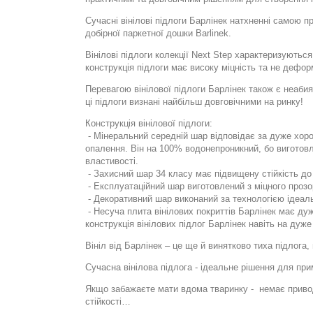
Сучасні вінілові підлоги Барлінек натхненні самою п
добірної паркетної дошки Barlinek.
Вінілові підлоги колекції Next Step характеризуютьс
конструкція підлоги має високу міцність та не дефо
Перевагою вінілової підлоги Барлінек також є неабия
ці підлоги визнані найбільш довговічними на ринку!
Конструкція вінілової підлоги:
- Мінеральний середній шар відповідає за дуже хор
опалення. Він на 100% водонепроникний, бо виготовле
властивості.
- Захисний шар 34 класу має підвищену стійкість до 
- Експлуатаційний шар виготовлений з міцного прозо
- Декоративний шар виконаний за технологією ідеал
- Несуча плита вінілових покриттів Барлінек має дуж
конструкція вінілових підлог Барлінек навіть на ду
Вініл від Барлінек – це ще й винятково тиха підлога
Сучасна вінілова підлога - ідеальне рішення для при
Якщо забажаєте мати вдома тваринку -
немає привод
стійкості…