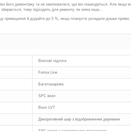
ез його демонтажу та не хвилюватися, що він пошкодиться. Але якщо все
а збирається, тому підходить для ремонту, як ніяка інша…
щу приміщення й додайте до 5 %, якщо плануєте укладати дошки прямо,
Вінілові підлоги
Forma Line
Багатошарова
SPC вініл
Вініл LVT
Декоративний шар з відображенням деревини
SPC плита з інтегрованою підкладкою