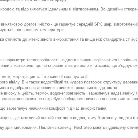
риродою та відрізняються ідеальним її відтворенням. Всі дизайни створе
я винятковою довговічністю - це гарантує середній SPC шар, виготовлени
рмується під впливом температури.
ка стійкість до інтенсивного використання та вища ніж стандартна стійк
оші параметри теплопровідності - підлоги швидко нагріваються і повільн
ний з матеріалів, що не сприйнятливі до вологи, а замок, що з’єднує ок
плям, мікротріщин та інтенсивної експлуатації.
рого вінілу. Він також водостійкий та чудово повторює структуру деревин
ьного відображення деревини з високою роздільною здатністю.
е високу міцність, термо-, водонепроникність і забезпечує надзвичайну га
же великих поверхнях не потребує необхідності виконання порогових та п
, що забезпечує неабиякий комфорт під час використання.
міщень, де можливий частий контакт з водою, тому її можна укладати в к
у для хвилювання. Підлоги з колекції Next Step мають підвищену стійкіс