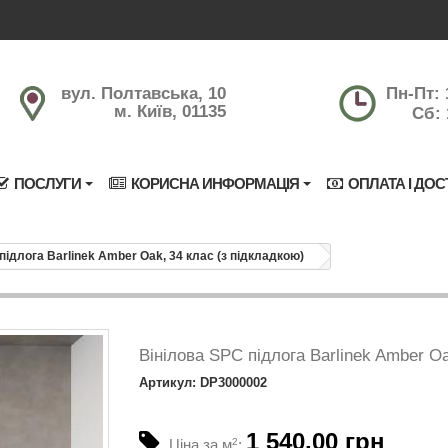
вул. Полтавська, 10
Пн-Пт: 
м. Київ, 01135
Сб: 
ПОСЛУГИ
КОРИСНА ИНФОРМАЦІЯ
ОПЛАТА І ДОС
підлога Barlinek Amber Oak, 34 клас (з підкладкою)
Вінілова SPC підлога Barlinek Amber Oa
Артикул: DP3000002
1 540.00 грн
Ціна за м
2
: