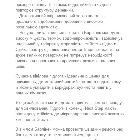
прозорого вінілу. Він також водостійкий та чудово
повторює структуру деревини.
- Декоративний шар виконаний за технологією
ідеального відображення деревини з високою
роздільною здатністю.
- Несуча плита вінілових покриттів Барлінек має дуже
високу міцність, термо-, водонепроникність і забезпечує
надзвичайну габаритну жорсткість і стійкість підлоги.
Стійка конструкція вінілових підлог Барлінек навіть на
дуже великих поверхнях не потребує необхідності
виконання порогових та проміжних розширювальних
швів.
Сучасна вінілова підлога - ідеальне рішення для
приміщень, де можливий частий контакт з водою, тому
її можна укладати в коридорах, кухнях та навіть у
ванних кімнатах.
Якщо забажаєте мати вдома тваринку -
немає приводу
для хвилювання. Підлоги з колекції Next Step мають
підвищену стійкість до мікроподряпин і високий показник
хімічної стійкості…
З вінілом Барлінек можна провести швидкий ремонт без
його демонтажу та не хвилюватися, що він