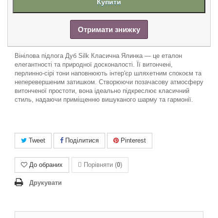
Купити
Отримати знижку
Вінілова підлога Дуб Silk Класична Ялинка — це еталон
елегантності та природної досконалості. Її витончені,
перлинно-сірі тони наповнюють інтер'єр шляхетним спокоєм та
неперевершеним затишком. Створюючи позачасову атмосферу
витонченої простоти, вона ідеально підкреслює класичний
стиль, надаючи приміщенню вишуканого шарму та гармонії.
Tweet
Поділитися
Pinterest
До обраних
Порівняти (
0
)
Друкувати