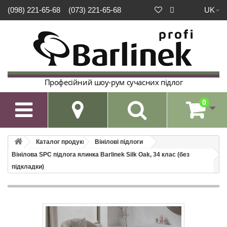
UK
(098) 221-65-68
(073) 221-65-68
Професійний шоу-рум сучасних підлог
0

Каталог продукції
Вінілові підлоги
Вінілова SPC підлога ялинка Barlinek Silk Oak, 34 клас (без
підкладки)