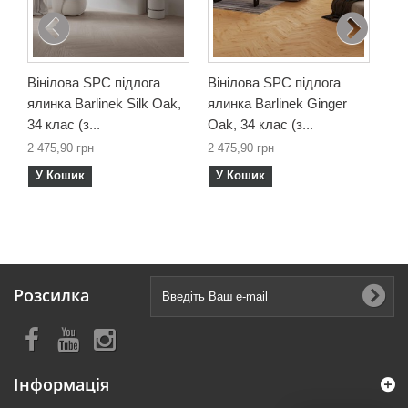
У
Вінілова SPC підлога
Вінілова SPC підлога
ялинка Barlinek Silk Oak,
ялинка Barlinek Ginger
34 клас (з...
Oak, 34 клас (з...
2 475,90 грн
2 475,90 грн
У Кошик
У Кошик
Розсилка
Інформація