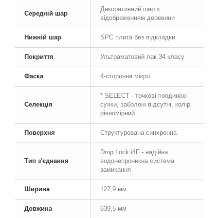
Декоративний шар з
Середній шар
відображенням деревини
Нижній шар
SPC плита без підкладки
Покриття
Ультраматовий лак 34 класу
Фаска
4-стороння мікро
* SELECT - точкові поодинокі
Селекція
сучки, заболоні відсутні, колір
рівномірний
Поверхня
Структурована синхронна
Drop Lock i4F - надійна
Тип з'єднання
водонепроникна система
замикання
Ширина
127,9 мм
Довжина
639,5 мм