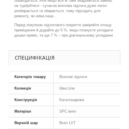
пошкодиться. Але якщо все ж таки знадобиться заміна,
не турбуйтеся - сучасна вінілова підлога дуже легко
розбирається та збирається, тому підходить для
ремонту, як ніяка інша…
Перед покупкою підлогового покриття заміряйте площу
приміщення й додайте до 5 %, якщо плануєте укладати
дошки прямо, та ще 7 % – при діагональному укладанні
СПЕЦИФІКАЦІЯ
Категорія товару
Вінілові підлоги
Колекція
Idea Line
Конструкція
Багатошарова
Матеріал
SPC вініл
Верхній шар
Вініл LVT