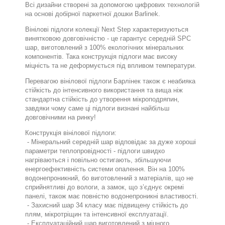
Всі дизайни створені за допомогою цифрових технологій
на основі добірної паркетної дошки Barlinek.
Вінілові підлоги колекції Next Step характеризуються
винятковою довговічністю - це гарантує середній SPC
шар, виготовлений з 100% екологічних мінеральних
компонентів. Така конструкція підлоги має високу
міцність та не деформується під впливом температури.
Перевагою вінілової підлоги Барлінек також є неабияка
стійкість до інтенсивного використання та вища ніж
стандартна стійкість до утворення мікроподряпин,
завдяки чому саме ці підлоги визнані найбільш
довговічними на ринку!
Конструкція вінілової підлоги:
- Мінеральний середній шар відповідає за дуже хороші
параметри теплопровідності - підлоги швидко
нагріваються і повільно остигають, збільшуючи
енергоефективність системи опалення. Він на 100%
водонепроникний, бо виготовлений з матеріалів, що не
сприйнятливі до вологи, а замок, що з’єднує окремі
панелі, також має повністю водонепроникні властивості.
- Захисний шар 34 класу має підвищену стійкість до
плям, мікротріщин та інтенсивної експлуатації.
- Експлуатаційний шар виготовлений з міцного