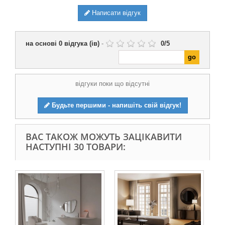
Написати відгук
на основі
0
відгука (ів)
-
0
/
5
відгуки поки що відсутні
Будьте першими - напишіть свій відгук!
ВАС ТАКОЖ МОЖУТЬ ЗАЦІКАВИТИ
НАСТУПНІ 30 ТОВАРИ:
Він
яли
34 
2 4