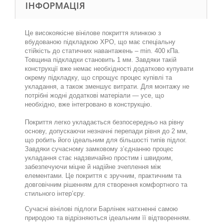
ІНФОРМАЦІЯ
Це високоякісне вінілове покриття ялинкою з
вбудованою підкладкою XPO, що має спеціальну
стійкість до статичних навантажень – min. 400 кПa.
Товщина підкладки становить 1 мм. Завдяки такій
конструкції вже немає необхідності додатково купувати
окрему підкладку, що спрощує процес купівлі та
укладання, а також зменшує витрати. Для монтажу не
потрібні жодні додаткові матеріали — усе, що
необхідно, вже інтегровано в конструкцію.
Покриття легко укладається безпосередньо на рівну
основу, допускаючи незначні перепади рівня до 2 мм,
що робить його ідеальним для більшості типів підлог.
Завдяки сучасному замковому з’єднанню процес
укладання стає надзвичайно простим і швидким,
забезпечуючи міцне й надійне зчеплення між
елементами. Це покриття є зручним, практичним та
довговічним рішенням для створення комфортного та
стильного інтер’єру.
Сучасні вінілові підлоги Барлінек натхненні самою
природою та відрізняються ідеальним її відтворенням.