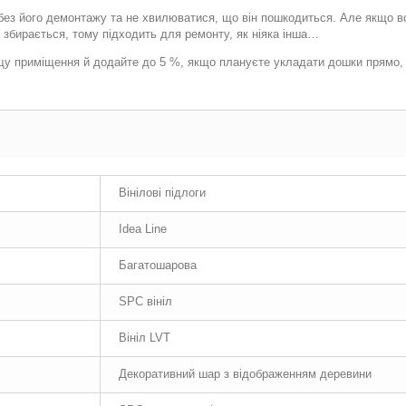
ез його демонтажу та не хвилюватися, що він пошкодиться. Але якщо все
а збирається, тому підходить для ремонту, як ніяка інша…
щу приміщення й додайте до 5 %, якщо плануєте укладати дошки прямо,
Вінілові підлоги
Idea Line
Багатошарова
SPC вініл
Вініл LVT
Декоративний шар з відображенням деревини