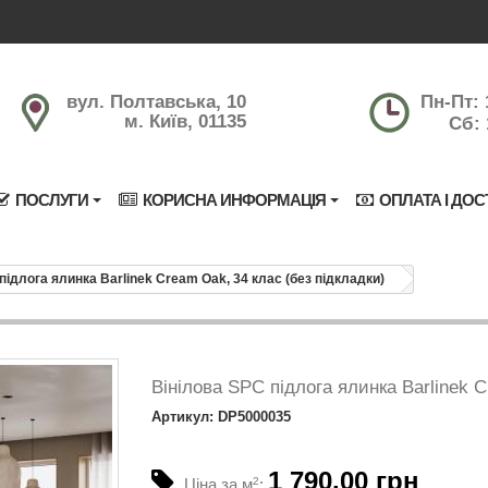
вул. Полтавська, 10
Пн-Пт: 
м. Київ, 01135
Сб: 
ПОСЛУГИ
КОРИСНА ИНФОРМАЦІЯ
ОПЛАТА І ДОС
підлога ялинка Barlinek Cream Oak, 34 клас (без підкладки)
Вінілова SPC підлога ялинка Barlinek C
Артикул: DP5000035
1 790.00 грн
Ціна за м
2
: