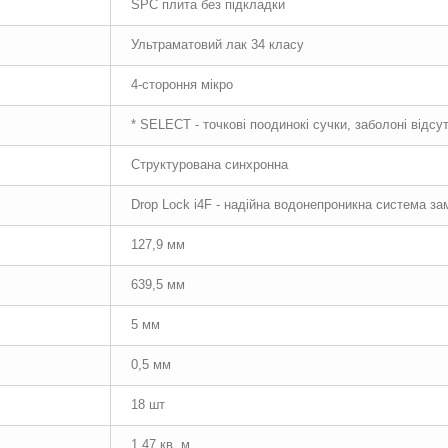
SPC плита без підкладки
Ультраматовий лак 34 класу
4-стороння мікро
* SELECT - точкові поодинокі сучки, заболоні відсут
Структурована синхронна
Drop Lock i4F - надійна водонепроникна система за
127,9 мм
639,5 мм
5 мм
0,5 мм
18 шт
1,47 кв. м