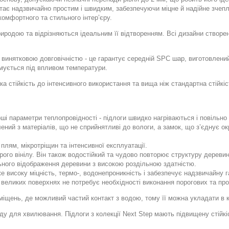
ає надзвичайно простим і швидким, забезпечуючи міцне й надійне зчепл
омфортного та стильного інтер’єру.
риродою та відрізняються ідеальним її відтворенням. Всі дизайни створе
я винятковою довговічністю - це гарантує середній SPC шар, виготовлени
рмується під впливом температури.
ка стійкість до інтенсивного використання та вища ніж стандартна стійк
оші параметри теплопровідності - підлоги швидко нагріваються і повільн
ний з матеріалів, що не сприйнятливі до вологи, а замок, що з’єднує ок
плям, мікротріщин та інтенсивної експлуатації.
рого вінілу. Він також водостійкий та чудово повторює структуру деревин
ьного відображення деревини з високою роздільною здатністю.
е високу міцність, термо-, водонепроникність і забезпечує надзвичайну га
же великих поверхнях не потребує необхідності виконання порогових та п
міщень, де можливий частий контакт з водою, тому її можна укладати в к
у для хвилювання. Підлоги з колекції Next Step мають підвищену стійкіс