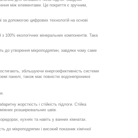
ення між елементами. Це покриття є зручним,
ні за допомогою цифрових технологій на основі
й з 100% екологічних мінеральних компонентів. Така
ість до утворення мікроподряпин, завдяки чому саме
о остигають, збільшуючи енергоефективність системи
ремі панелі, також має повністю водонепроникні
и.
баритну жорсткість і стійкість підлоги. Стійка
роміжних розширювальних швів.
оридорах, кухнях та навіть у ванних кімнатах.
ть до мікроподряпин і високий показник хімічної