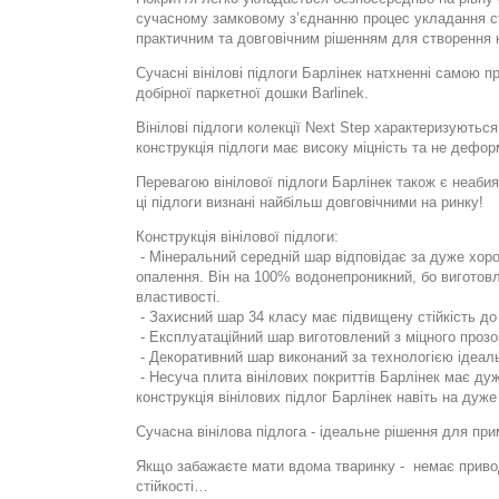
сучасному замковому з’єднанню процес укладання ст
практичним та довговічним рішенням для створення к
Сучасні вінілові підлоги Барлінек натхненні самою п
добірної паркетної дошки Barlinek.
Вінілові підлоги колекції Next Step характеризуютьс
конструкція підлоги має високу міцність та не дефо
Перевагою вінілової підлоги Барлінек також є неабия
ці підлоги визнані найбільш довговічними на ринку!
Конструкція вінілової підлоги:
- Мінеральний середній шар відповідає за дуже хор
опалення. Він на 100% водонепроникний, бо виготовле
властивості.
- Захисний шар 34 класу має підвищену стійкість до 
- Експлуатаційний шар виготовлений з міцного прозо
- Декоративний шар виконаний за технологією ідеал
- Несуча плита вінілових покриттів Барлінек має дуж
конструкція вінілових підлог Барлінек навіть на ду
Сучасна вінілова підлога - ідеальне рішення для при
Якщо забажаєте мати вдома тваринку -
немає привод
стійкості…