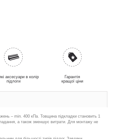
які аксесуари в колір
Гарантія
підлоги
кращої ціни
жень – min. 400 кПa. Товщина підкладки становить 1
кладання, а також зменшує витрати. Для монтажу не
альним для більшості типів підлог. Завдяки