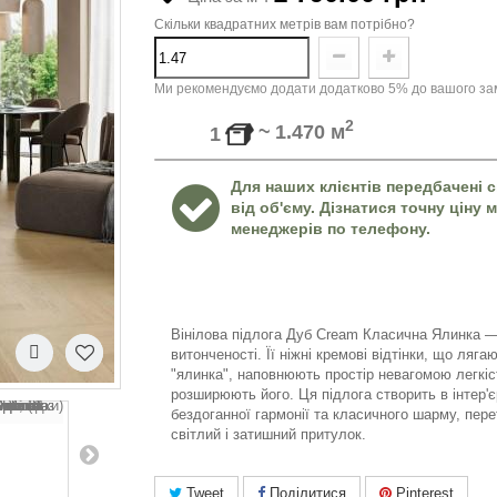
Скільки квадратних метрів вам потрібно?
Ми рекомендуємо додати додатково 5% до вашого зам
2
~
1.470
м
1
Для наших клієнтів передбачені с
від об'єму. Дізнатися точну ціну
менеджерів по телефону.
Вінілова підлога Дуб Cream Класична Ялинка —
витонченості. Її ніжні кремові відтінки, що ляга
"ялинка", наповнюють простір невагомою легкіс
розширюють його. Ця підлога створить в інтер'
бездоганної гармонії та класичного шарму, пер
світлий і затишний притулок.
Tweet
Поділитися
Pinterest