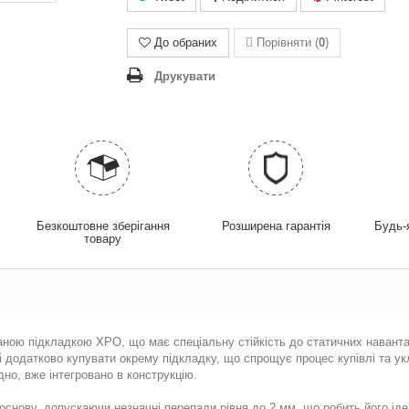
До обраних
Порівняти (
0
)
Друкувати
у
Безкоштовне зберігання
Розширена гарантія
Будь-
товару
аною підкладкою XPO, що має спеціальну стійкість до статичних наванта
ті додатково купувати окрему підкладку, що спрощує процес купівлі та у
дно, вже інтегровано в конструкцію.
основу, допускаючи незначні перепади рівня до 2 мм, що робить його іде