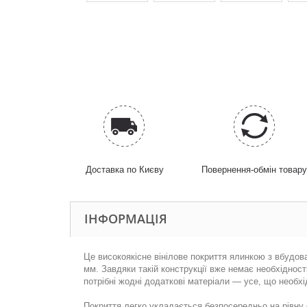
Доставка по Києву
Повернення-обмін товар
ІНФОРМАЦІЯ
Це високоякісне вінілове покриття ялинкою з вбудов
мм. Завдяки такій конструкції вже немає необхіднос
потрібні жодні додаткові матеріали — усе, що необхі
Покриття легко укладається безпосередньо на рівну 