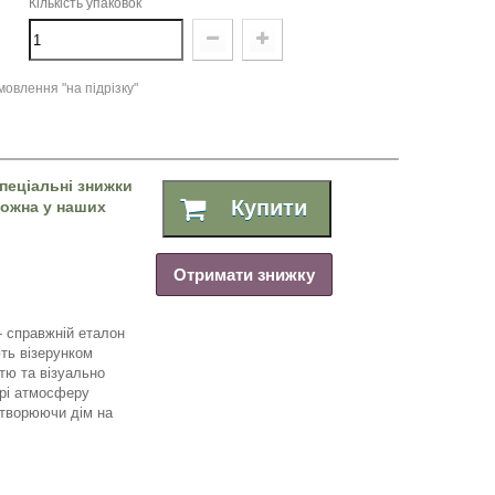
Кількість упаковок
овлення "на підрізку"
пеціальні знижки
Купити
 можна у наших
Отримати знижку
 справжній еталон
ють візерунком
тю та візуально
єрі атмосферу
етворюючи дім на