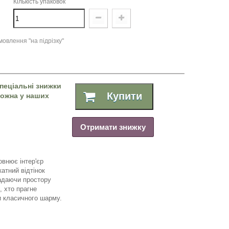
Кількість упаковок
овлення "на підрізку"
пеціальні знижки
Купити
 можна у наших
Отримати знижку
овнює інтер'єр
катний відтінок
надаючи простору
, хто прагне
и класичного шарму.