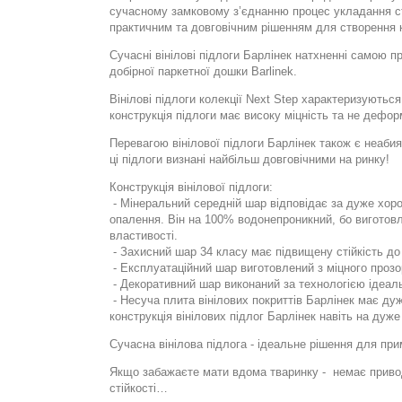
сучасному замковому з’єднанню процес укладання ст
практичним та довговічним рішенням для створення к
Сучасні вінілові підлоги Барлінек натхненні самою п
добірної паркетної дошки Barlinek.
Вінілові підлоги колекції Next Step характеризуютьс
конструкція підлоги має високу міцність та не дефо
Перевагою вінілової підлоги Барлінек також є неабия
ці підлоги визнані найбільш довговічними на ринку!
Конструкція вінілової підлоги:
- Мінеральний середній шар відповідає за дуже хор
опалення. Він на 100% водонепроникний, бо виготовле
властивості.
- Захисний шар 34 класу має підвищену стійкість до 
- Експлуатаційний шар виготовлений з міцного прозо
- Декоративний шар виконаний за технологією ідеал
- Несуча плита вінілових покриттів Барлінек має дуж
конструкція вінілових підлог Барлінек навіть на ду
Сучасна вінілова підлога - ідеальне рішення для при
Якщо забажаєте мати вдома тваринку -
немає привод
стійкості…