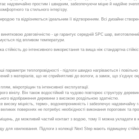
ає надзвичайно простим і швидким, забезпечуючи міцне й надійне зчепл
омфортного та стильного інтер’єру.
риродою та відрізняються ідеальним її відтворенням. Всі дизайни створе
я винятковою довговічністю - це гарантує середній SPC шар, виготовлени
рмується під впливом температури.
ка стійкість до інтенсивного використання та вища ніж стандартна стійк
оші параметри теплопровідності - підлоги швидко нагріваються і повільн
ний з матеріалів, що не сприйнятливі до вологи, а замок, що з’єднує ок
плям, мікротріщин та інтенсивної експлуатації.
рого вінілу. Він також водостійкий та чудово повторює структуру деревин
ьного відображення деревини з високою роздільною здатністю.
е високу міцність, термо-, водонепроникність і забезпечує надзвичайну га
же великих поверхнях не потребує необхідності виконання порогових та п
міщень, де можливий частий контакт з водою, тому її можна укладати в к
у для хвилювання. Підлоги з колекції Next Step мають підвищену стійкіс