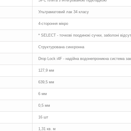
SPC плита з інтегрованою підкладкою
Ультраматовий лак 34 класу
4-стороння мікро
* SELECT - точкові поодинокі сучки, заболоні відсут
Структурована синхронна
Drop Lock i4F - надійна водонепроникна система за
127,9 мм
639,5 мм
6 мм
0,5 мм
16 шт
1,31 кв. м