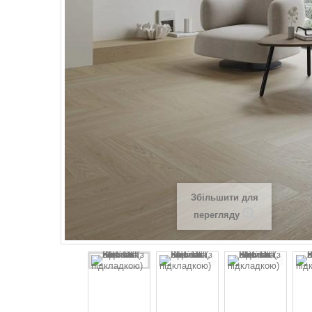
Збільшити для
перегляду