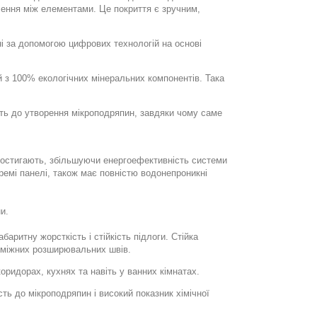
ення між елементами. Це покриття є зручним,
ні за допомогою цифрових технологій на основі
й з 100% екологічних мінеральних компонентів. Така
ість до утворення мікроподряпин, завдяки чому саме
о остигають, збільшуючи енергоефективність системи
ремі панелі, також має повністю водонепроникні
и.
баритну жорсткість і стійкість підлоги. Стійка
роміжних розширювальних швів.
оридорах, кухнях та навіть у ванних кімнатах.
ть до мікроподряпин і високий показник хімічної