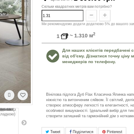
Скільки квадратних метрів вам потрібно?
Ми рекомендуємо додати додатково 5% до вашого зам
2
~
1.310
м
1
Для наших клієнтів передбачені с
від об'єму. Дізнатися точну ціну
менеджерів по телефону.
Вінілова підлога Дуб Flax Класична Ялинка нап
ніжністю та витонченим сяйвом. Її світлий, делі
створює атмосферу легкості та елегантності, 
особливої вишуканості. Ідеальний вибір для тих
створити затишний та гармонійний дім з ноткам
Tweet
Поділитися
Pinterest