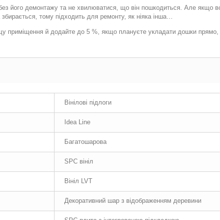
ез його демонтажу та не хвилюватися, що він пошкодиться. Але якщо все
а збирається, тому підходить для ремонту, як ніяка інша…
щу приміщення й додайте до 5 %, якщо плануєте укладати дошки прямо,
Вінілові підлоги
Idea Line
Багатошарова
SPC вініл
Вініл LVT
Декоративний шар з відображенням деревини