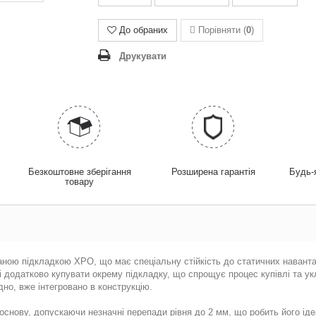
До обраних
Порівняти (
0
)
Друкувати
у
Безкоштовне зберігання
Розширена гарантія
Будь-
товару
аною підкладкою XPO, що має спеціальну стійкість до статичних наванта
ті додатково купувати окрему підкладку, що спрощує процес купівлі та у
дно, вже інтегровано в конструкцію.
основу, допускаючи незначні перепади рівня до 2 мм, що робить його іде