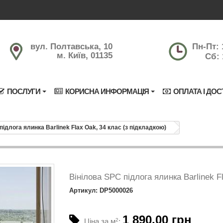
вул. Полтавська, 10
Пн-Пт: 
м. Київ, 01135
Сб: 
ПОСЛУГИ
КОРИСНА ИНФОРМАЦІЯ
ОПЛАТА І ДОС
підлога ялинка Barlinek Flax Oak, 34 клас (з підкладкою)
Вінілова SPC підлога ялинка Barlinek F
Артикул: DP5000026
1 890.00 грн
Ціна за м
2
: