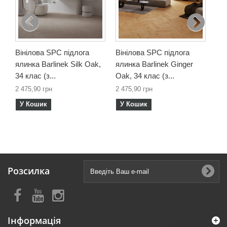
2 4
У
Вінілова SPC підлога
Вінілова SPC підлога
ялинка Barlinek Silk Oak,
ялинка Barlinek Ginger
34 клас (з...
Oak, 34 клас (з...
2 475,90 грн
2 475,90 грн
У Кошик
У Кошик
Розсилка
Інформація