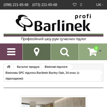
UK
(098) 221-65-68
(073) 221-65-68
Професійний шоу-рум сучасних підлог
0

Каталог продукції
Вінілові підлоги
Вінілова SPC підлога Barlinek Barley Oak, 34 клас (з
підкладкою)