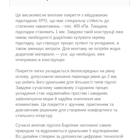
Це високоякісне вінілове покриття з вбудованою
підкладкою XPO, що має спеціальну стійкість до
статичних навантажень – min. 400 кПa. Товщина
підкладки становить 1 мм. Завдяки такій конструкції вже
немає необхідності додатково купувати окрему
підкладку, що спрощує процес купівлі та укладання, а
також зменшує витрати. Для монтажу не потрібні жодні
додаткові матеріали — усе, що необхідно, вже
інтегровано в конструкцію.
Покриття легко укладається безпосередньо на рівну
основу, допускаючи незначні перепади рівня до 2 мм,
що робить його ідеальним для більшості типів підлог.
Завдяки сучасному замковому з’єднанню процес
укладання стає надзвичайно простим і швидким,
забезпечуючи міцне й надійне зчеплення між
елементами. Це покриття є зручним, практичним та
довговічним рішенням для створення комфортного та
стильного інтер’єру.
Сучасні вінілові підлоги Барлінек натхненні самою
природою та відрізняються ідеальним її відтворенням.
Всі дизайни створені за допомогою цифрових технологій