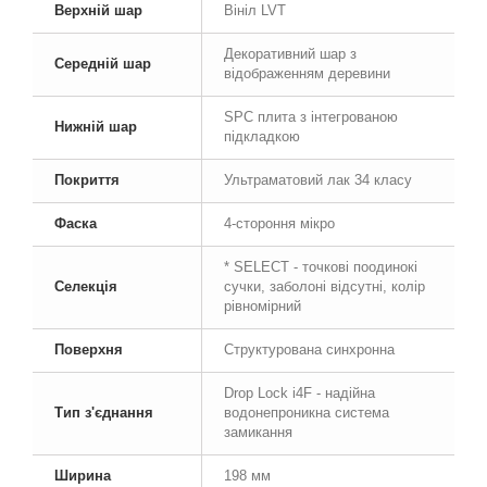
Верхній шар
Вініл LVT
Декоративний шар з
Середній шар
відображенням деревини
SPC плита з інтегрованою
Нижній шар
підкладкою
Покриття
Ультраматовий лак 34 класу
Фаска
4-стороння мікро
* SELECT - точкові поодинокі
Селекція
сучки, заболоні відсутні, колір
рівномірний
Поверхня
Структурована синхронна
Drop Lock i4F - надійна
Тип з'єднання
водонепроникна система
замикання
Ширина
198 мм