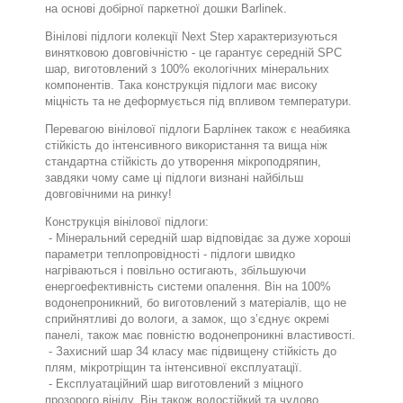
на основі добірної паркетної дошки Barlinek.
Вінілові підлоги колекції Next Step характеризуються
винятковою довговічністю - це гарантує середній SPC
шар, виготовлений з 100% екологічних мінеральних
компонентів. Така конструкція підлоги має високу
міцність та не деформується під впливом температури.
Перевагою вінілової підлоги Барлінек також є неабияка
стійкість до інтенсивного використання та вища ніж
стандартна стійкість до утворення мікроподряпин,
завдяки чому саме ці підлоги визнані найбільш
довговічними на ринку!
Конструкція вінілової підлоги:
- Мінеральний середній шар відповідає за дуже хороші
параметри теплопровідності - підлоги швидко
нагріваються і повільно остигають, збільшуючи
енергоефективність системи опалення. Він на 100%
водонепроникний, бо виготовлений з матеріалів, що не
сприйнятливі до вологи, а замок, що з’єднує окремі
панелі, також має повністю водонепроникні властивості.
- Захисний шар 34 класу має підвищену стійкість до
плям, мікротріщин та інтенсивної експлуатації.
- Експлуатаційний шар виготовлений з міцного
прозорого вінілу. Він також водостійкий та чудово