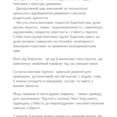
повторює структуру деревини.
- Декоративний шар виконаний за технологією
ідеального відображення деревини з високою
роздільною здатністю.
- Несуча плита вінілових покриттів Барлінек має дуже
високу міцність, термо-, водонепроникність і забезпечує
надзвичайну габаритну жорсткість і стійкість підлоги.
Стійка конструкція вінілових підлог Барлінек навіть на
дуже великих поверхнях не потребує необхідності
виконання порогових та проміжних розширювальних
швів.
Вініл від Барлінек – це ще й винятково тиха підлога, що
забезпечує неабиякий комфорт під час використання.
Сучасна вінілова підлога - ідеальне рішення для
приміщень, де можливий частий контакт з водою, тому
її можна укладати в коридорах, кухнях та навіть у
ванних кімнатах.
Якщо забажаєте мати вдома тваринку -
немає приводу
для хвилювання. Підлоги з колекції Next Step мають
підвищену стійкість до мікроподряпин і високий показник
хімічної стійкості…
З вінілом Барлінек можна провести швидкий ремонт без