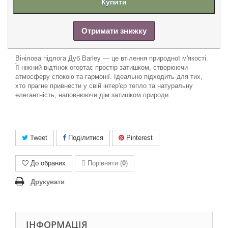
Купити
Отримати знижку
Вінілова підлога Дуб Barley — це втілення природної м'якості.
Її ніжний відтінок огортає простір затишком, створюючи
атмосферу спокою та гармонії. Ідеально підходить для тих,
хто прагне привнести у свій інтер'єр тепло та натуральну
елегантність, наповнюючи дім затишком природи.
Tweet
Поділитися
Pinterest
До обраних
Порівняти (
0
)
Друкувати
ІНФОРМАЦІЯ