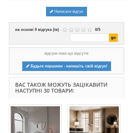
Написати відгук
на основі
0
відгука (ів)
-
0
/
5
відгуки поки що відсутні
Будьте першими - напишіть свій відгук!
ВАС ТАКОЖ МОЖУТЬ ЗАЦІКАВИТИ
НАСТУПНІ 30 ТОВАРИ:
Він
яли
34 