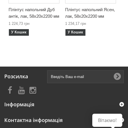
Плінтус напольний Дуб
Плінтус напольний Ясен,
Пл
антік, лак, 58х20х2200 мм
лак, 58х20х2200 мм
кав
1 224,73 грн
1 234,17 грн
1 1
У Кошик
У Кошик
У
Розсилка
Інформація
Контактна інформація
Вітаємо!