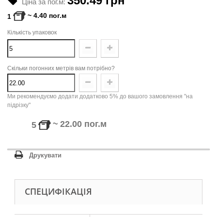
350.49 грн
Ціна за пог.м:
~
4.40
пог.м
1
Кількість упаковок
Скільки погонних метрів вам потрібно?
Ми рекомендуємо додати додатково 5% до вашого замовлення "на
підрізку"
~
22.00
пог.м
5
Друкувати
СПЕЦИФІКАЦІЯ