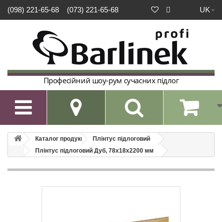
UK
(098) 221-65-68
(073) 221-65-68
Професійний шоу-рум сучасних підлог

Каталог продукції
Плінтус підлоговий
Плінтус підлоговий Дуб, 78х18х2200 мм