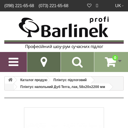
UK
(098) 221-65-68
(073) 221-65-68
Професійний шоу-рум сучасних підлог
0

Каталог продукції
Плінтус підлоговий
Плінтус напольний Дуб Terra, лак, 58х20х2200 мм