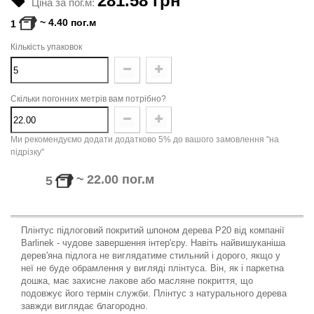
281.58 грн
Ціна за пог.м:
~
4.40
пог.м
1
Кількість упаковок
Скільки погонних метрів вам потрібно?
Ми рекомендуємо додати додатково 5% до вашого замовлення "на
підрізку"
~
22.00
пог.м
5
Плінтус підлоговий покритий шпоном дерева P20 від компанії
Barlinek - чудове завершення інтер'єру. Навіть найвишуканіша
дерев'яна підлога не виглядатиме стильний і дорого, якщо у
неї не буде обрамлення у вигляді плінтуса. Він, як і паркетна
дошка, має захисне лакове або масляне покриття, що
подовжує його термін служби. Плінтус з натурального дерева
завжди виглядає благородно.