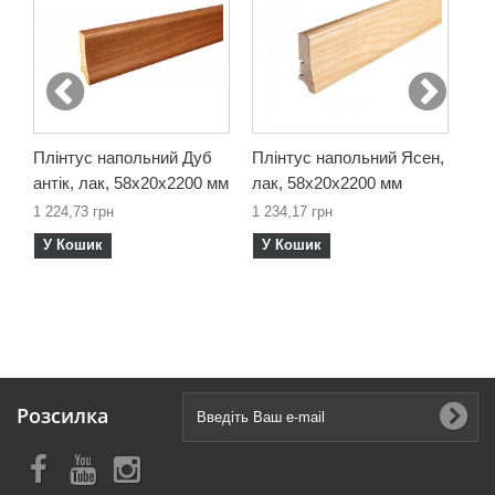
Плінтус напольний Дуб
Плінтус напольний Ясен,
Пл
антік, лак, 58х20х2200 мм
лак, 58х20х2200 мм
кав
1 224,73 грн
1 234,17 грн
1 1
У Кошик
У Кошик
У
Розсилка