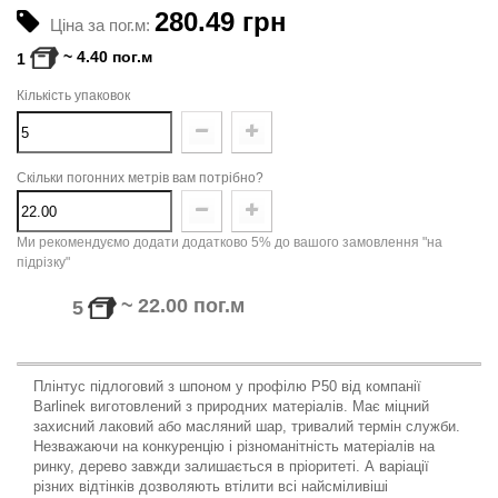
280.49 грн
Ціна за пог.м:
~
4.40
пог.м
1
Кількість упаковок
Скільки погонних метрів вам потрібно?
Ми рекомендуємо додати додатково 5% до вашого замовлення "на
підрізку"
~
22.00
пог.м
5
Плінтус підлоговий з шпоном у профілю Р50 від компанії
Barlinek виготовлений з природних матеріалів. Має міцний
захисний лаковий або масляний шар, тривалий термін служби.
Незважаючи на конкуренцію і різноманітн
ість
матеріалів на
ринку, дерево завжди залишається в пріоритеті. А варіації
різних відтінків дозволяють втілити всі найсміливіші