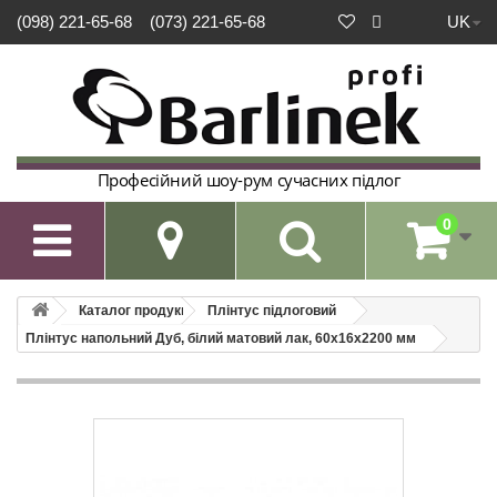
UK
(098) 221-65-68
(073) 221-65-68
Професійний шоу-рум сучасних підлог
0

Каталог продукції
Плінтус підлоговий
Плінтус напольний Дуб, білий матовий лак, 60х16х2200 мм