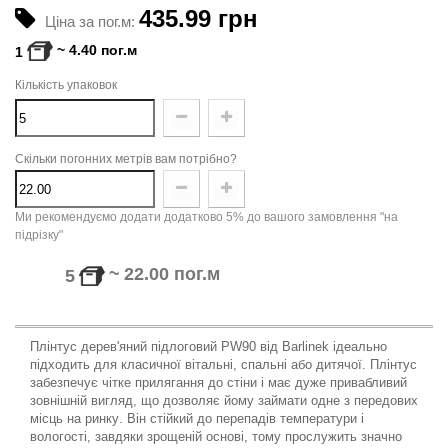
435.99 грн
Ціна за пог.м:
~
4.40
пог.м
1
Кількість упаковок
Скільки погонних метрів вам потрібно?
Ми рекомендуємо додати додатково 5% до вашого замовлення "на
підрізку"
~
22.00
пог.м
5
Пл
інтус
дерев
'
яний
підлоговий
PW90
від
Barlinek
ідеально
підходить
для
класичної
вітальні
,
спальні
або
дитячої
.
Пл
інтус
забезпечує
чітке
прилягання
до
стіни
і
має
дуже
привабливий
зовнішній
вигляд
,
що
дозволяє
йому
займати
одне
з
передових
місць
на
ринку
. Він стійкий до перепадів температури і
вологості,
завдяки
зрощен
ій
основ
і
,
т
ому прослужить значно