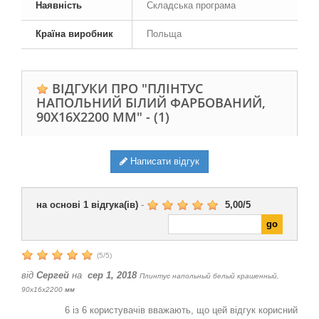
Наявність
Складська програма
Країна виробник
Польща
ВІДГУКИ ПРО "ПЛІНТУС
НАПОЛЬНИЙ БІЛИЙ ФАРБОВАНИЙ,
90Х16Х2200 ММ" -
(1)
Написати відгук
на основі
1
відгука(ів)
-
5,00
/
5
(
5
/
5
)
від
Сергей
на
сер 1, 2018
Плинтус напольный белый крашенный,
90х16х2200 мм
6
із
6
користувачів вважають, що цей відгук корисний