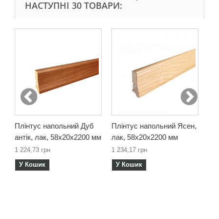
НАСТУПНІ 30 ТОВАРИ:
Плінтус напольний Дуб
Плінтус напольний Ясен,
Пл
антік, лак, 58х20х2200 мм
лак, 58х20х2200 мм
кав
1 224,73 грн
1 234,17 грн
1 1
У Кошик
У Кошик
У