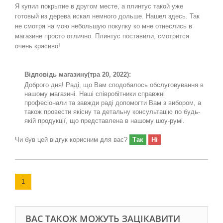
Я купил покрытие в другом месте, а плинтус такой уже
готовый из дерева искал немного дольше. Нашел здесь. Так
не смотря на мою небольшую покупку ко мне отнеслись в
магазине просто отлично. Плинтус поставили, смотрится
очень красиво!
Відповідь магазину
(тра 20, 2022):
Доброго дня! Раді, що Вам сподобалось обслуговування в
нашому магазині. Наші співробітники справжні
професіонали та завжди раді допомогти Вам з вибором, а
також провести якісну та детальну консультацію по будь-
якій продукції, що представлена в нашому шоу-румі.
Чи був цей відгук корисним для вас?
Так
Ні
1
ВАС ТАКОЖ МОЖУТЬ ЗАЦІКАВИТИ