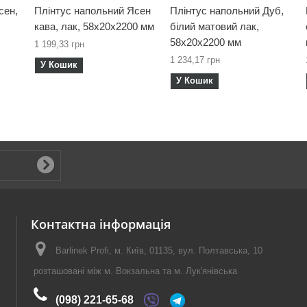
сен,
Плінтус напольний Ясен
Плінтус напольний Дуб,
кава, лак, 58х20х2200 мм
білий матовий лак,
58х20х2200 мм
1 199,33 грн
1 234,17 грн
У Кошик
У Кошик
Контактна інформація
Barlinek Profi, м. Київ, 01135, вул. Полтавська, 10
розташовані між м. Вокзальна та м. Лук'янівська
(098) 221-65-68