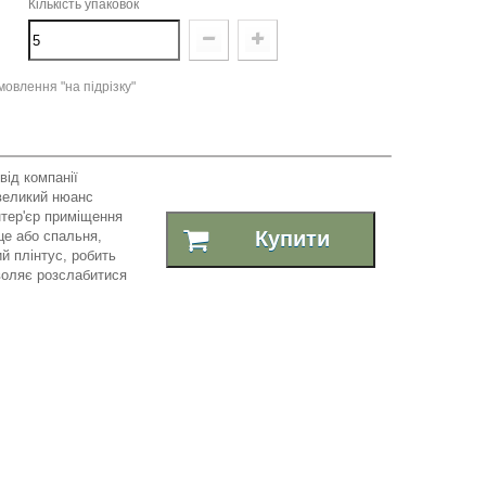
Кількість упаковок
овлення "на підрізку"
від
компанії
великий нюанс
нтер'єр приміщення
Купити
це або спальня,
ий плінтус, робить
воляє розслабитися