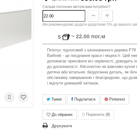
Скільки погонних метрів вам потрібно?
Ми рекомендуємо додати додатково 5% до вашого зам
~
22.00
пог.м
5
Плінтус
підлоговий
з
шпонованного
дерева
P78
Barlinek -
це
поєднання
краси
і
міцності
.
Цей не
допомагає приховати всі нерівності, доводить і
до досконалості. Абсолютно не важливо кухня 
дитяча або вітальня, бездоганна деталь, як біл
обстановку завершеною і благородною, що доз
і відчути домашній затишок.
Tweet
Поділитися
Pinterest
До обраних
Порівняти (
0
)
Друкувати