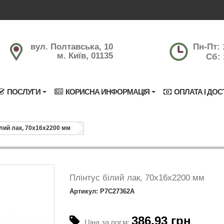
вул. Полтавська, 10
Пн-Пт: 
м. Київ, 01135
Сб: 
ПОСЛУГИ
КОРИСНА ИНФОРМАЦІЯ
ОПЛАТА І ДОС
ілий лак, 70х16х2200 мм
Плінтус білий лак, 70х16х2200 мм
Артикул: P7C27362A
386.93 грн
Ціна за пог.м: