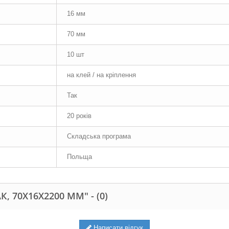
16 мм
70 мм
10 шт
на клей / на кріплення
Так
20 років
Складська програма
Польща
К, 70Х16Х2200 ММ" -
(0)
Написати відгук