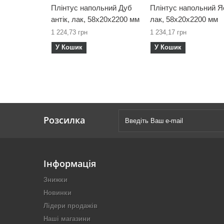
Плінтус напольний Дуб
Плінтус напольний Я
антік, лак, 58х20х2200 мм
лак, 58х20х2200 мм
1 224,73 грн
1 234,17 грн
У Кошик
У Кошик
Розсилка
Інформація
Знижки
Новинки
Лідери продажів
Наші магазини