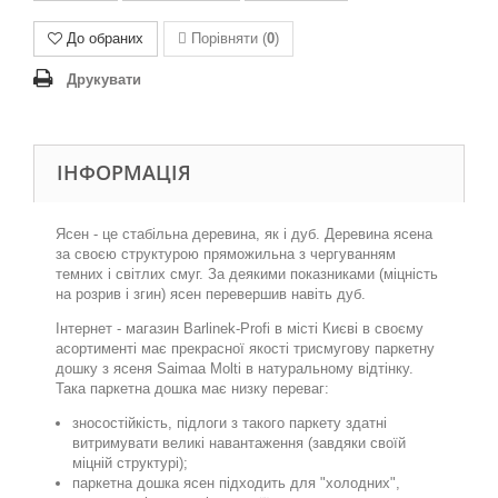
До обраних
Порівняти (
0
)
Друкувати
ІНФОРМАЦІЯ
Ясен - це стабільна деревина, як і дуб.
Деревина ясена
за своєю структурою прямож
ильна
з чергуванням
темних і світлих смуг. За деякими показниками (міцність
на розрив і згин) ясен перевершив навіть дуб.
Інтернет - магазин
Barlinek-
Profi в
місті Києві в своєму
асортименті має прекрасної якості трисмугову
паркетну
дошку з ясеня
Saimaa Molti
в натуральному відтінку.
Така паркетна дошка має низку переваг:
зносостійкість, підлоги з такого паркету здатні
витримувати великі навантаження (завдяки своїй
міцній структурі);
паркетна дошка ясен підходить для "холодних",