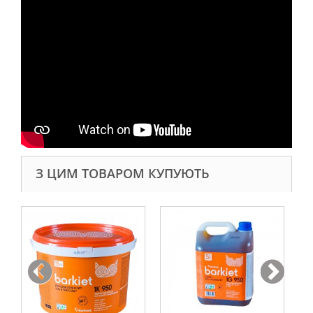
З ЦИМ ТОВАРОМ КУПУЮТЬ
Ко
пі
2 2
У