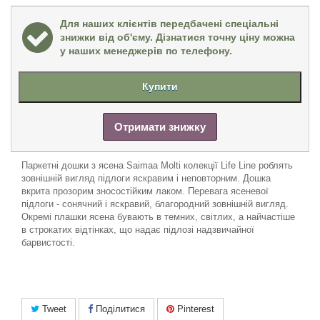
Для наших клієнтів передбачені спеціальні
знижки від об'єму. Дізнатися точну ціну можна
у наших менеджерів по телефону.
Купити
Отримати знижку
Паркетні дошки з ясена Saimaa Molti колекції Life Line роблять
зовнішній вигляд підлоги яскравим і неповторним. Дошка
вкрита прозорим зносостійким лаком. Перевага ясеневої
підлоги - сонячний і яскравий, благородний зовнішній вигляд.
Окремі плашки ясена бувають в темних, світлих, а найчастіше
в строкатих відтінках, що надає підлозі надзвичайної
барвистості.
Tweet
Поділитися
Pinterest