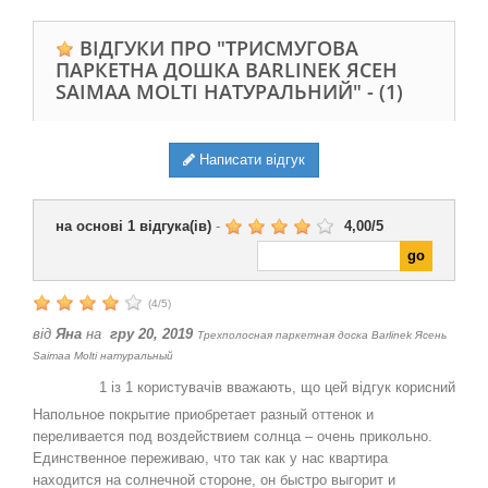
ВІДГУКИ ПРО "ТРИCМУГОВА
ПАРКЕТНА ДОШКА BARLINEK ЯСЕН
SAIMAA MOLTI НАТУРАЛЬНИЙ" -
(1)
Написати відгук
на основі
1
відгука(ів)
-
4,00
/
5
(
4
/
5
)
від
Яна
на
гру 20, 2019
Трехполосная паркетная доска Barlinek Ясень
Saimaa Molti натуральный
1
із
1
користувачів вважають, що цей відгук корисний
Напольное покрытие приобретает разный оттенок и
переливается под воздействием солнца – очень прикольно.
Единственное переживаю, что так как у нас квартира
находится на солнечной стороне, он быстро выгорит и