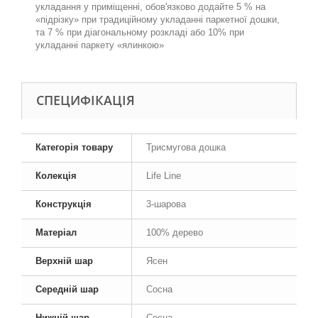
укладання у приміщенні, обов'язково додайте 5 % на
«підрізку» при традиційному укладанні паркетної дошки,
та 7 % при діагональному розкладі або 10% при
укладанні паркету «ялинкою»
СПЕЦИФІКАЦІЯ
Категорія товару
Трисмугова дошка
Колекція
Life Line
Конструкція
3-шарова
Матеріал
100% дерево
Верхній шар
Ясен
Середній шар
Сосна
Нижній шар
Сосна