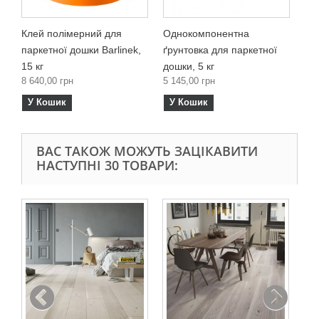
Клей полімерний для
Однокомпонентна
паркетної дошки Barlinek,
ґрунтовка для паркетної
15 кг
дошки, 5 кг
8 640,00 грн
5 145,00 грн
У Кошик
У Кошик
ВАС ТАКОЖ МОЖУТЬ ЗАЦІКАВИТИ
НАСТУПНІ 30 ТОВАРИ:
Од
дош
Ban
10 
У