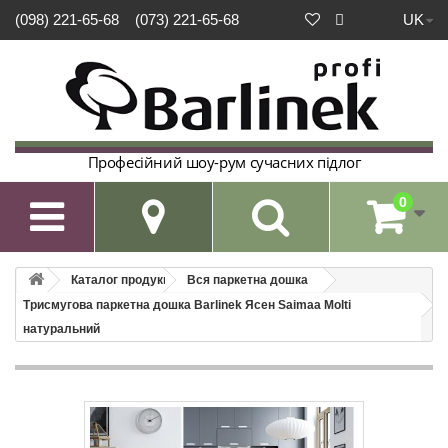
UK
(098) 221-65-68
(073) 221-65-68
Професійний шоу-рум сучасних підлог
0

Каталог продукції
Вся паркетна дошка
Триcмугова паркетна дошка Barlinek Ясен Saimaa Molti
натуральний