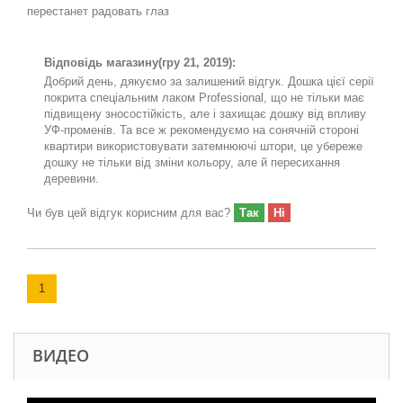
перестанет радовать глаз
Відповідь магазину
(гру 21, 2019):
Добрий день, дякуємо за залишений відгук. Дошка цієї серії
покрита спеціальним лаком Professional, що не тільки має
підвищену зносостійкість, але і захищає дошку від впливу
УФ-променів. Та все ж рекомендуємо на сонячній стороні
квартири використовувати затемнюючі штори, це убереже
дошку не тільки від зміни кольору, але й пересихання
деревини.
Чи був цей відгук корисним для вас?
Так
Ні
1
ВИДЕО