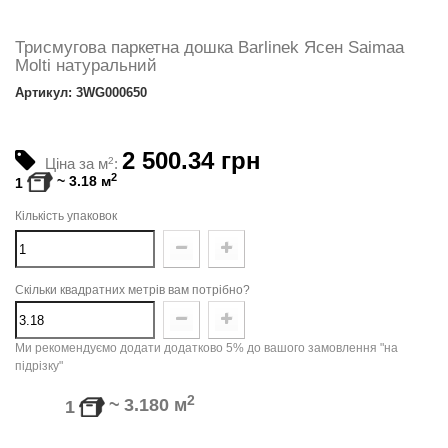
Триcмугова паркетна дошка Barlinek Ясен Saimaa
Molti натуральний
Артикул: 3WG000650
2 500.34 грн
Ціна за м
2
:
2
~
3.18
м
1
Кількість упаковок
Скільки квадратних метрів вам потрібно?
Ми рекомендуємо додати додатково 5% до вашого замовлення "на
підрізку"
2
~
3.180
м
1