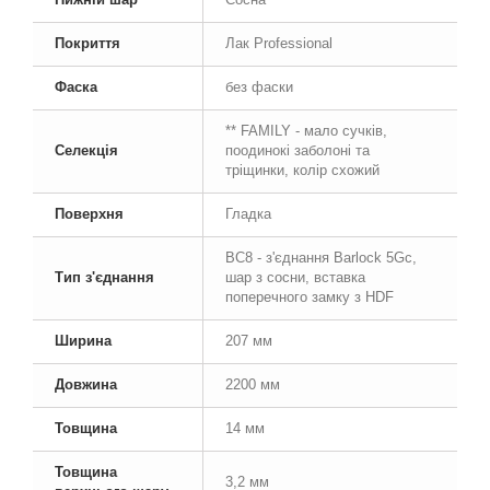
Покриття
Лак Professional
Фаска
без фаски
** FAMILY - мало сучків,
Селекція
поодинокі заболоні та
тріщинки, колір схожий
Поверхня
Гладка
BC8 - з'єднання Barlock 5Gc,
Тип з'єднання
шар з сосни, вставка
поперечного замку з HDF
Ширина
207 мм
Довжина
2200 мм
Товщина
14 мм
Товщина
3,2 мм