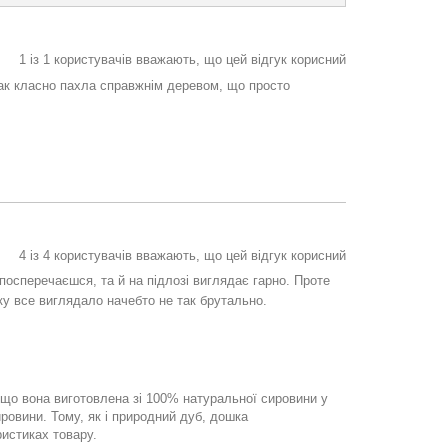
1
із
1
користувачів вважають, що цей відгук корисний
а так класно пахла справжнім деревом, що просто
4
із
4
користувачів вважають, що цей відгук корисний
 посперечаєшся, та й на підлозі виглядає гарно. Проте
ку все виглядало начебто не так брутально.
 що вона виготовлена зі 100% натуральної сировини у
ровини. Тому, як і природний дуб, дошка
ристиках товару.