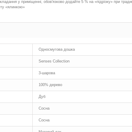
кладання у приміщенні, обов'язково додайте 5 % на «підрізку» при тради
ету «ялинкою»
Односмугова дошка
Senses Collection
3-шарова
100% дерево
Дуб
Сосна
Сосна
Матовий лак