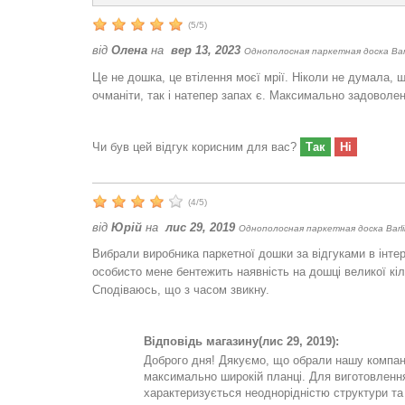
(
5
/
5
)
від
Олена
на
вер 13, 2023
Однополосная паркетная доска Barl
Це не дошка, це втілення моєї мрії. Ніколи не думала, щ
очманіти, так і натепер запах є. Максимально задоволе
Чи був цей відгук корисним для вас?
Так
Ні
(
4
/
5
)
від
Юрій
на
лис 29, 2019
Однополосная паркетная доска Barli
Вибрали виробника паркетної дошки за відгуками в інтерн
особисто мене бентежить наявність на дошці великої кіл
Сподіваюсь, що з часом звикну.
Відповідь магазину
(лис 29, 2019):
Доброго дня! Дякуємо, що обрали нашу компані
максимально широкій планці. Для виготовлення
характеризується неоднорідністю структури та 