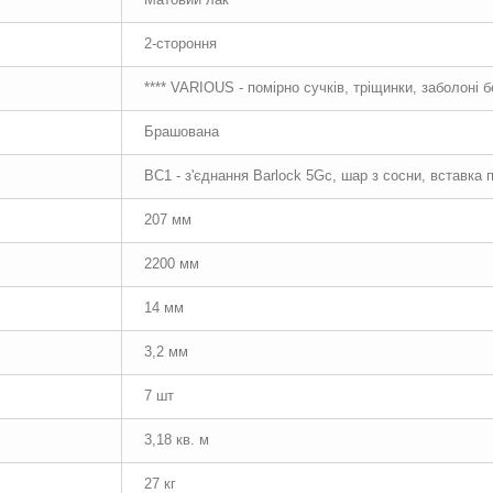
2-стороння
**** VARIOUS - помірно сучків, тріщинки, заболоні 
Брашована
BC1 - з'єднання Barlock 5Gc, шар з сосни, вставка
207 мм
2200 мм
14 мм
3,2 мм
7 шт
3,18 кв. м
27 кг