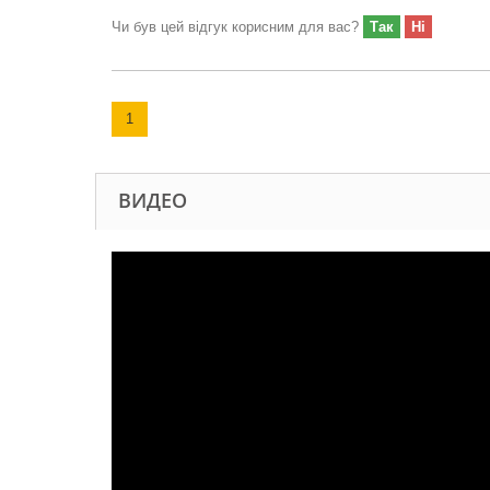
Чи був цей відгук корисним для вас?
Так
Ні
1
ВИДЕО