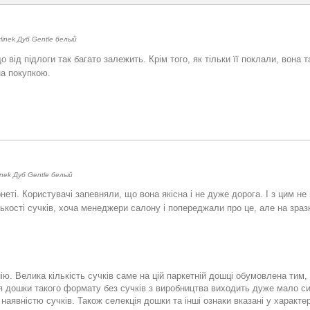
inek Дуб Gentle белый
о від підлоги так багато залежить. Крім того, як тільки її поклали, вон
на покупкою.
nek Дуб Gentle белый
еті. Користувачі запевняли, що вона якісна і не дуже дорога. І з цим не
ькості сучків, хоча менеджери салону і попереджали про це, але на зраз
ю. Велика кількість сучків саме на цій паркетній дошці обумовлена тим,
 дошки такого формату без сучків з виробництва виходить дуже мало си
наявністю сучків. Також селекція дошки та інші ознаки вказані у характе