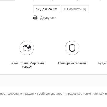
До обраних
Порівняти (
0
)
Друкувати
у
Безкоштовне зберігання
Розширена гарантія
Будь-
товару
ності деревини і завдяки
своїй витривалості,
продовжує термін служби п