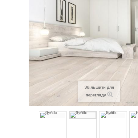
Збільшити для
перегляду