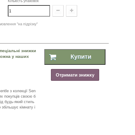
Кількість упаковок
овлення "на підрізку"
пеціальні знижки
Купити
 можна у наших
Отримати знижку
entle
з колекції
Sen
их покупців своєю б
ід будь-який стиль
о збільшує кімнату і