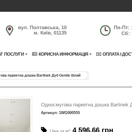
вул. Полтавська, 10
Пн-Пт: 
м. Київ, 01135
Сб: 
ПОСЛУГИ
КОРИСНА ИНФОРМАЦІЯ
ОПЛАТА І ДОС
ова паркетна дошка Barlinek Дуб Gentle білий
Односмугова паркетна дошка Barlinek 
Артикул: 1WG000555
4 596.66 грн
Ціна за м
2
: