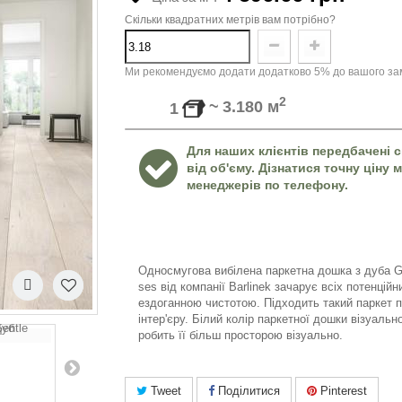
Скільки квадратних метрів вам потрібно?
Ми рекомендуємо додати додатково 5% до вашого зам
2
~
3.180
м
1
Для наших клієнтів передбачені с
від об'єму. Дізнатися точну ціну
менеджерів по телефону.
Односмугова вибілена паркетна дошка з дуба
G
ses
від компанії
Barlinek
зачарує всіх потенційн
ездоганною чистотою
.
Підходить такий паркет п
інтер'єру. Білий колір паркетної дошки візуальн
робить її більш просторою візуально.
Tweet
Поділитися
Pinterest