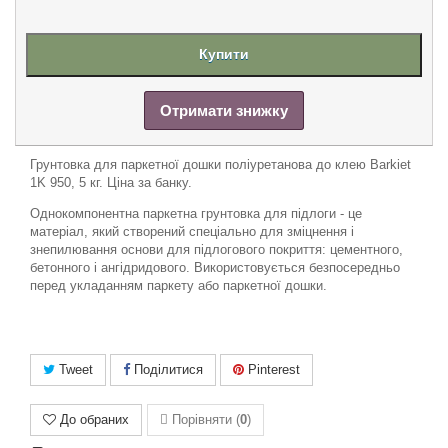
Купити
Отримати знижку
Гру
нтовка для паркетної дошки поліуретанова до клею Barkiet
1K 950, 5
кг. Ціна за банку.
Однокомпонентна паркетна грунтовка для підлоги - це
матеріал, який створений спеціально для зміцнення і
знепилювання основи для підлогового покриття: цементного,
бетонного і ангідридового. Використовується безпосередньо
перед укладанням паркету або паркетної дошки.
Tweet
Поділитися
Pinterest
До обраних
Порівняти (
0
)