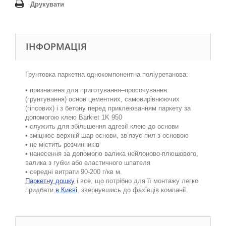
Друкувати
ІНФОРМАЦІЯ
Г
рунтовка паркетна однокомпонентна поліуретанова:
• призначена для приготування–просочування
(грунтування) основ цементних, самовирівнюючих
(гіпсових) і з бетону перед приклеюванням паркету за
допомогою клею Barkiet 1K 950
• служить для збільшення адгезії клею до основи
• зміцнює верхній шар основи, зв’язує пил з основою
• не містить розчинників
• нанесення за допомогю валика нейлоново-плюшового,
валика з губки або еластичного шпателя
• середні витрати 90-200 г/кв м.
Паркетну дошку
і все, що потрібно для її монтажу легко
придбати
в Києві
, звернувшись до фахівців компанії.