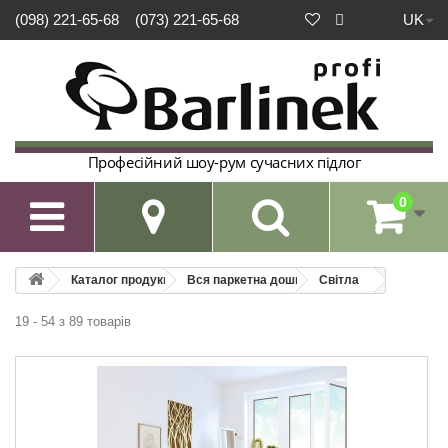
UK
(098) 221-65-68
(073) 221-65-68
Професійний шоу-рум сучасних підлог
0

Каталог продукції
Вся паркетна дошка
Світла
19 - 54 з 89 товарів