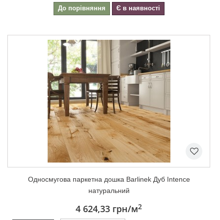
До порівняння
Є в наявності
Односмугова паркетна дошка Barlinek Дуб Intence
натуральний
2
4 624,33 грн
/м