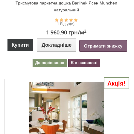
Триcмугова паркетна дошка Barlinek Ясен Munchen
натуральний
1 Відгук(и)
2
1 960,90 грн
/м
Купити
Докладніше
Отримати знижку
До порівняння
Є в наявності
Акція!