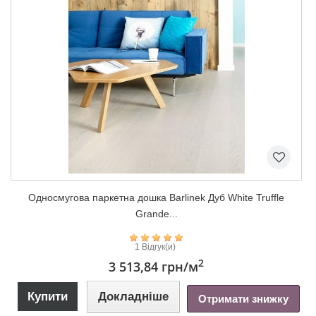
Односмугова паркетна дошка Barlinek Дуб White Truffle
Grande...
1 Відгук(и)
2
3 513,84 грн
/м
Купити
Докладніше
Отримати знижку