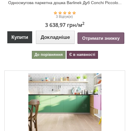
Односмугова паркетна дошка Barlinek Дуб Conchi Piccolo...
3 Відгук(и)
2
3 638,97 грн
/м
Купити
Докладніше
Отримати знижку
До порівняння
Є в наявності