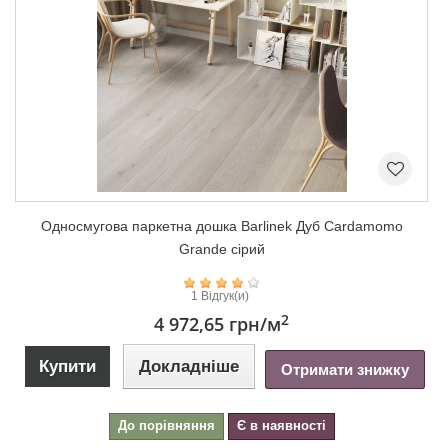
Односмугова паркетна дошка Barlinek Дуб Cardamomo
Grande сірий
1 Відгук(и)
2
4 972,65 грн
/м
Купити
Докладніше
Отримати знижку
До порівняння
Є в наявності