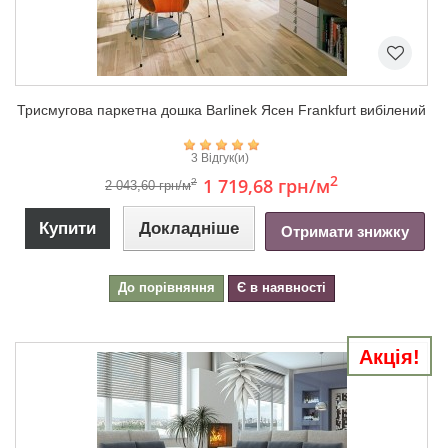
Триcмугова паркетна дошка Barlinek Ясен Frankfurt вибілений
3 Відгук(и)
2
1 719,68 грн
/м
2
2 043,60 грн/м
Купити
Докладніше
Отримати знижку
До порівняння
Є в наявності
Акція!