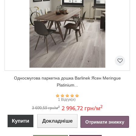
Односмугова паркетна дошка Barlinek Ясен Meringue
Platinium...
1 Відгук(и)
2
2 996,72 грн
/м
2
3 699,59 грн/м
Купити
Докладніше
Отримати знижку