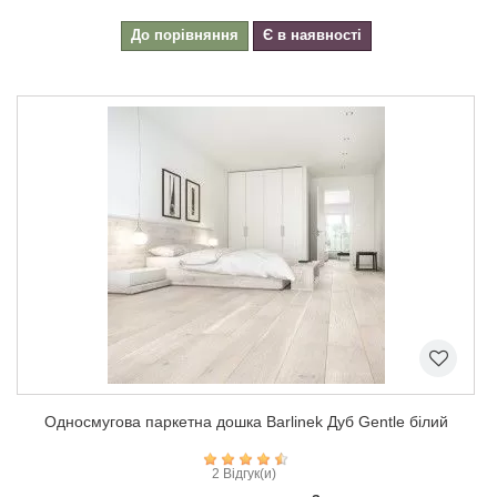
До порівняння
Є в наявності
Односмугова паркетна дошка Barlinek Дуб Gentle білий
2 Відгук(и)