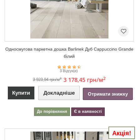
Односмугова паркетна дошка Barlinek Дуб Cappuccino Grande
білий
3 Відгук(и)
2
3 178,45 грн
/м
2
3 923,94 грн/м
Купити
Докладніше
Отримати знижку
До порівняння
Є в наявності
Акція!