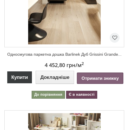
Односмугова паркетна дошка Barlinek Дуб Grissini Grande...
2
4 452,80 грн
/м
Купити
Докладніше
Отримати знижку
До порівняння
Є в наявності