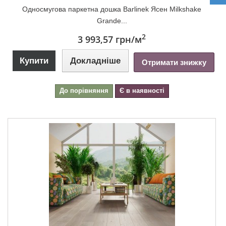
Односмугова паркетна дошка Barlinek Ясен Milkshake
Grande...
2
3 993,57 грн
/м
Купити
Докладніше
Отримати знижку
До порівняння
Є в наявності