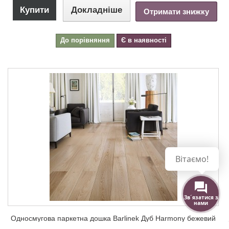
Купити
Докладніше
Отримати знижку
До порівняння
Є в наявності
Вітаємо!
Зв´язатися з
нами
Односмугова паркетна дошка Barlinek Дуб Harmony бежевий