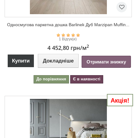
Односмугова паркетна дошка Barlinek Дуб Marzipan Muffin...
1 Відгук(и)
2
4 452,80 грн
/м
Купити
Докладніше
Отримати знижку
До порівняння
Є в наявності
Акція!