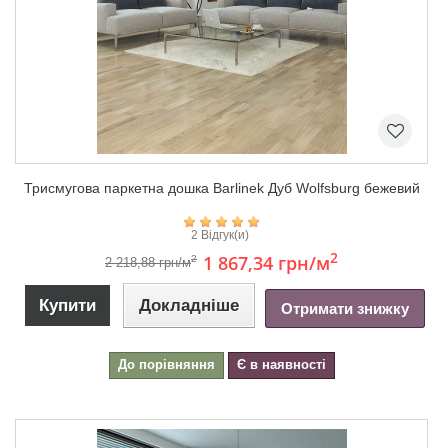
Триcмугова паркетна дошка Barlinek Дуб Wolfsburg бежевий
2 Відгук(и)
2
1 867,34 грн
/м
2
2 218,88 грн/м
Купити
Докладніше
Отримати знижку
До порівняння
Є в наявності