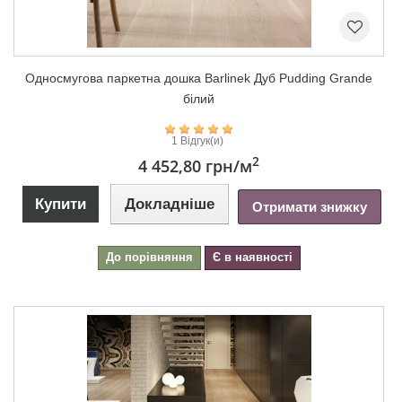
Односмугова паркетна дошка Barlinek Дуб Pudding Grande
білий
1 Відгук(и)
2
4 452,80 грн
/м
Купити
Докладніше
Отримати знижку
До порівняння
Є в наявності