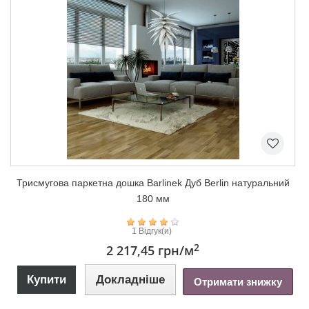
Триcмугова паркетна дошка Barlinek Дуб Berlin натуральний
180 мм
1 Відгук(и)
2
2 217,45 грн
/м
Купити
Докладніше
Отримати знижку