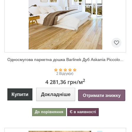
Односмугова паркетна дошка Barlinek Дуб Askania Piccolo...
2 Відгук(и)
2
4 281,36 грн
/м
Купити
Докладніше
Отримати знижку
До порівняння
Є в наявності