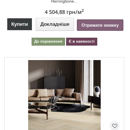
Herringbone...
2
4 504,88 грн
/м
Купити
Докладніше
Отримати знижку
До порівняння
Є в наявності