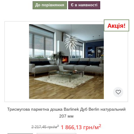
До порівняння
Є в наявності
Акція!
Триcмугова паркетна дошка Barlinek Дуб Berlin натуральний
207 мм
2
1 866,13 грн
/м
2
2 217,45 грн/м