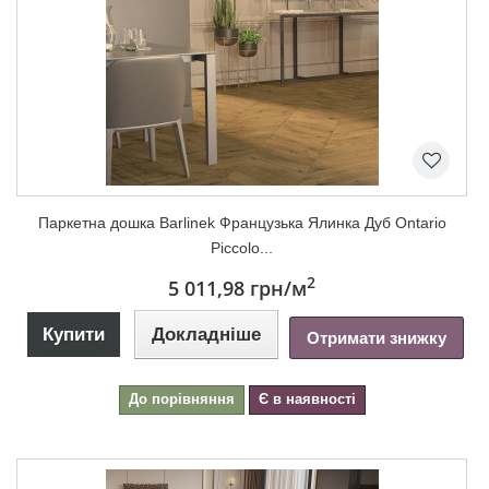
Паркетна дошка Barlinek Французька Ялинка Дуб Ontario
Piccolo...
2
5 011,98 грн
/м
Купити
Докладніше
Отримати знижку
До порівняння
Є в наявності