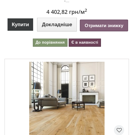
-...
2
4 402,82 грн
/м
Купити
Докладніше
Отримати знижку
До порівняння
Є в наявності