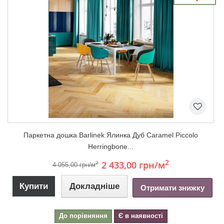
Паркетна дошка Barlinek Ялинка Дуб Caramel Piccolo
Herringbone...
2
2 433,00 грн
/м
2
4 055,00 грн/м
Купити
Докладніше
Отримати знижку
До порівняння
Є в наявності