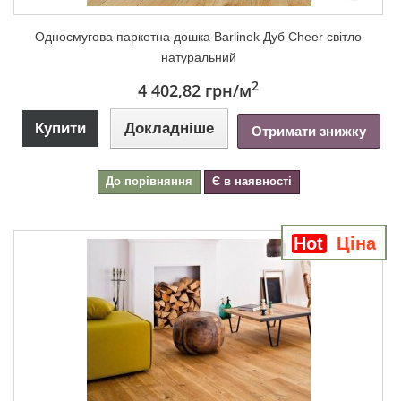
Односмугова паркетна дошка Barlinek Дуб Cheer світло
натуральний
2
4 402,82 грн
/м
Купити
Докладніше
Отримати знижку
До порівняння
Є в наявності
Hot
Ціна