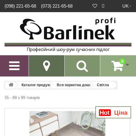
UK
(098) 221-65-68
(073) 221-65-68
Професійний шоу-рум сучасних підлог
0

Каталог продукції
Вся паркетна дошка
Світла
55 - 89 з 89 товарів
Hot
Ціна