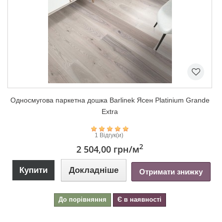
Односмугова паркетна дошка Barlinek Ясен Platinium Grande
Extra
1 Відгук(и)
2
2 504,00 грн
/м
Купити
Докладніше
Отримати знижку
До порівняння
Є в наявності