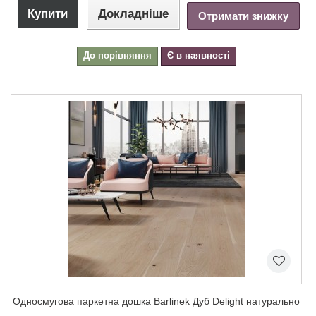
Купити
Докладніше
Отримати знижку
До порівняння
Є в наявності
Односмугова паркетна дошка Barlinek Дуб Delight натурально