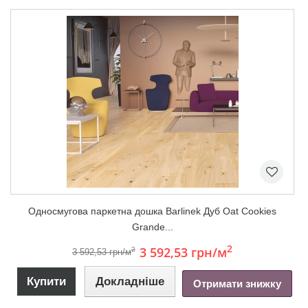
Односмугова паркетна дошка Barlinek Дуб Oat Cookies
Grande...
2
3 592,53 грн
/м
2
3 592,53 грн/м
Купити
Докладніше
Отримати знижку