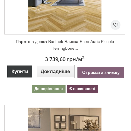
Паркетна дошка Barlinek Ялинка Ясен Auric Piccolo
Herringbone...
2
3 739,60 грн
/м
Купити
Докладніше
Отримати знижку
До порівняння
Є в наявності