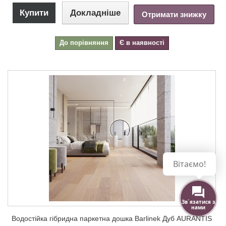
Купити
Докладніше
Отримати знижку
До порівняння
Є в наявності
Вітаємо!
Зв´язатися з
нами
Водостійка гібридна паркетна дошка Barlinek Дуб AURANTIS