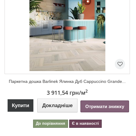
Паркетна дошка Barlinek Ялинка Дуб Cappuccino Grande...
2
3 911,54 грн
/м
Купити
Докладніше
Отримати знижку
До порівняння
Є в наявності