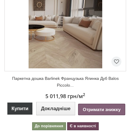
Паркетна дошка Barlinek Французька Ялинка Дуб Balos
Piccolo...
2
5 011,98 грн
/м
Купити
Докладніше
Отримати знижку
До порівняння
Є в наявності