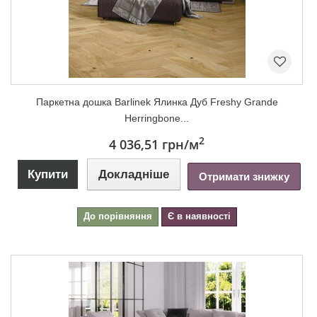
Паркетна дошка Barlinek Ялинка Дуб Freshy Grande
Herringbone...
2
4 036,51 грн
/м
Купити
Докладніше
Отримати знижку
До порівняння
Є в наявності