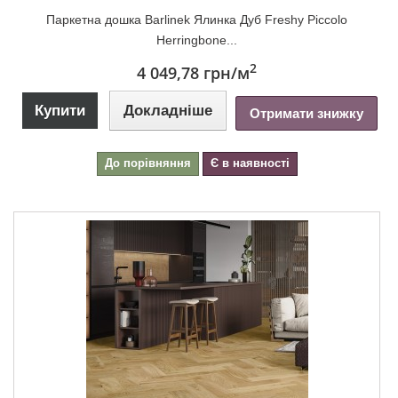
Паркетна дошка Barlinek Ялинка Дуб Freshy Piccolo
Herringbone...
2
4 049,78 грн
/м
Купити
Докладніше
Отримати знижку
До порівняння
Є в наявності