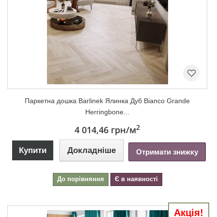
Паркетна дошка Barlinek Ялинка Дуб Bianco Grande
Herringbone...
2
4 014,46 грн
/м
Купити
Докладніше
Отримати знижку
До порівняння
Є в наявності
Акція!