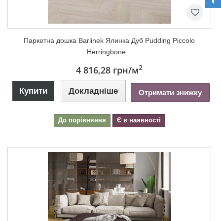
Паркетна дошка Barlinek Ялинка Дуб Pudding Piccolo
Herringbone...
2
4 816,28 грн
/м
Купити
Докладніше
Отримати знижку
До порівняння
Є в наявності