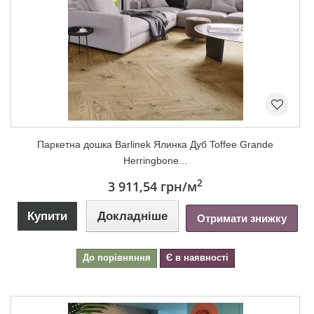
Паркетна дошка Barlinek Ялинка Дуб Toffee Grande
Herringbone...
2
3 911,54 грн
/м
Купити
Докладніше
Отримати знижку
До порівняння
Є в наявності