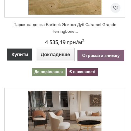
Паркетна дошка Barlinek Ялинка Дуб Caramel Grande
Herringbone...
2
4 535,19 грн
/м
Купити
Докладніше
Отримати знижку
До порівняння
Є в наявності