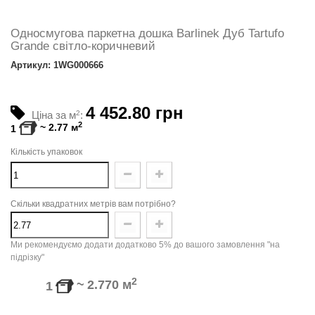
Односмугова паркетна дошка Barlinek Дуб Tartufo
Grande світло-коричневий
Артикул: 1WG000666
4 452.80 грн
Ціна за м
2
:
2
~
2.77
м
1
Кількість упаковок
Скільки квадратних метрів вам потрібно?
Ми рекомендуємо додати додатково 5% до вашого замовлення "на
підрізку"
2
~
2.770
м
1