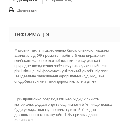
Друкувати
ІНФОРМАЦІЯ
Матовий
лак
,
з
підкресле
ною
білою сивиною
,
н
адійно
захищає
від
УФ
променів
і
робить
більш
вираженим
і
глибоким
малюнок
кожної
планки
.
Красу
дошки
і
природне
походження
забезпечують
сучки
і
вибілені
річні
кільця
,
які
формують
унікальний
дизайн
підлоги
.
Це ідеальне завершення оформлення будинку, яке
сподобається не тільки дорослим, але й дітям.
.
Щоб правильно розрахувати необхідну кількість
матеріалів, додайте до площі кімнати 5 %, якщо дошка
буде укладатися під прямим кутом, й 7 % для
діагонального монтажу або 10% при укладанні
«ялинкою»