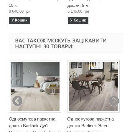
15 кг
дошки, 5 кг
8 640,00 грн
5 145,00 грн
У Кошик
У Кошик
ВАС ТАКОЖ МОЖУТЬ ЗАЦІКАВИТИ
НАСТУПНІ 30 ТОВАРИ:
Од
дош
Ban
10 
У
Односмугова паркетна
Односмугова паркетна
дошка Barlinek Дуб
дошка Barlinek Ясен