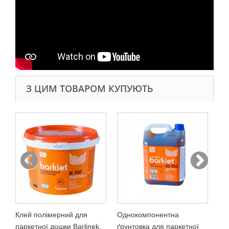
З ЦИМ ТОВАРОМ КУПУЮТЬ
Ко
пі
2 2
У
Клей полімерний для
Однокомпонентна
паркетної дошки Barlinek,
ґрунтовка для паркетної