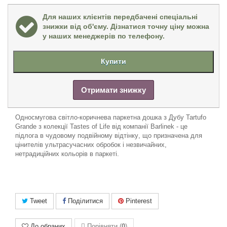
Для наших клієнтів передбачені спеціальні
знижки від об'єму. Дізнатися точну ціну можна
у наших менеджерів по телефону.
Купити
Отримати знижку
Односмугова
світло
-
кори
чнева
паркетна
дошка
з
Дубу
Tartufo
Grande
з
колекції
Tastes of Life
від
компанії
Barlinek -
це
підлога
в
чудовому
подвійному
відтінку
,
що признач
ен
а
для
цінителів
ультрасучасних
обробок
і
незвичайних
,
нетрадиційних
кольорів
в
паркеті
.
Tweet
Поділитися
Pinterest
До обраних
Порівняти (
0
)