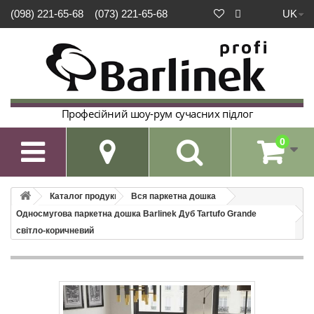
UK
(098) 221-65-68
(073) 221-65-68
Професійний шоу-рум сучасних підлог
0

Каталог продукції
Вся паркетна дошка
Односмугова паркетна дошка Barlinek Дуб Tartufo Grande
світло-коричневий