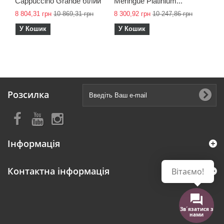
Cappuccino Grande білий
Meringue Platinium...
8 804,31 грн
10 869,31 грн
8 300,92 грн
10 247,86 грн
У Кошик
У Кошик
Розсилка
Інформація
Контактна інформація
Вітаємо!
Зв´язатися з
нами