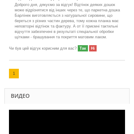
Доброго дня, дякуємо за відгук! Відтінок деяких дошок
може відрізнятися від інших через те, що паркетна дошка
Барлінек виготовляється з натуральної сировини, що
береться з різних частин дерева, тому кожна планка має
неповторні відтінок та фактуру. А от її приємні тактильні
відчуття забезпечені в результаті спеціальної обробки
щітками - брашування та покриття матовим лаком.
Чи був цей відгук корисним для вас?
Так
Ні
1
ВИДЕО