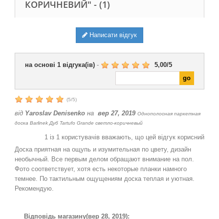
КОРИЧНЕВИЙ" -
(1)
Написати відгук
на основі
1
відгука(ів)
-
5,00
/
5
(
5
/
5
)
від
Yaroslav Denisenko
на
вер 27, 2019
Однополосная паркетная
доска Barlinek Дуб Tartufo Grande светло-коричневый
1
із
1
користувачів вважають, що цей відгук корисний
Доска приятная на ощупь и изумительная по цвету, дизайн
необычный. Все первым делом обращают внимание на пол.
Фото соответствует, хотя есть некоторые планки намного
темнее. По тактильным ощущениям доска теплая и уютная.
Рекомендую.
Відповідь магазину
(вер 28, 2019):