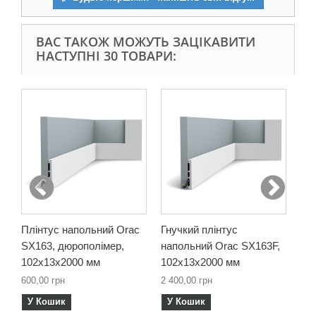
ВАС ТАКОЖ МОЖУТЬ ЗАЦІКАВИТИ
НАСТУПНІ 30 ТОВАРИ:
Плінтус напольний Orac
Гнучкий плінтус
Пл
SX163, дюрополімер,
напольний Orac SX163F,
SX
102х13х2000 мм
102х13х2000 мм
69
600,00 грн
2 400,00 грн
498
У Кошик
У Кошик
У