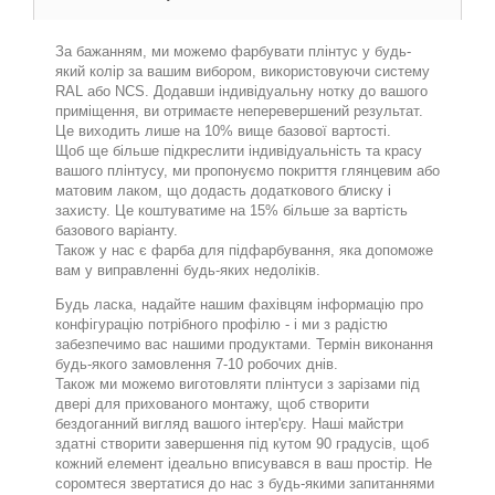
За бажанням, ми можемо фарбувати плінтус у будь-
який колір за вашим вибором, використовуючи систему
RAL або NCS. Додавши індивідуальну нотку до вашого
приміщення, ви отримаєте неперевершений результат.
Це виходить лише на 10% вище базової вартості.
Щоб ще більше підкреслити індивідуальність та красу
вашого плінтусу, ми пропонуємо покриття глянцевим або
матовим лаком, що додасть додаткового блиску і
захисту. Це коштуватиме на 15% більше за вартість
базового варіанту.
Також у нас є фарба для підфарбування, яка допоможе
вам у виправленні будь-яких недоліків.
Будь ласка, надайте нашим фахівцям інформацію про
конфігурацію потрібного профілю - і ми з радістю
забезпечимо вас нашими продуктами. Термін виконання
будь-якого замовлення 7-10 робочих днів.
Також ми можемо виготовляти плінтуси з зарізами під
двері для прихованого монтажу, щоб створити
бездоганний вигляд вашого інтер'єру. Наші майстри
здатні створити завершення під кутом 90 градусів, щоб
кожний елемент ідеально вписувався в ваш простір. Не
соромтеся звертатися до нас з будь-якими запитаннями