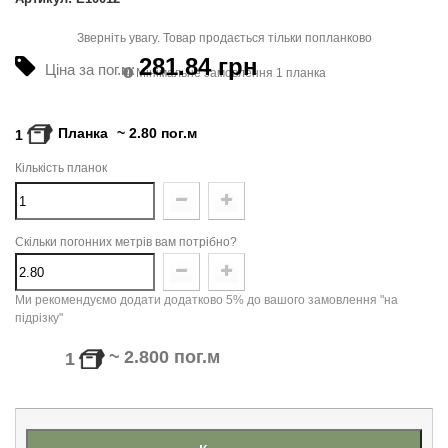
Зверніть увагу. Товар продається тільки попланково
281.84 грн
Ціна за пог.м:
Мінімальне замовлення 1 планка
Планка
~
2.80
пог.м
1
Кількість планок
Скільки погонних метрів вам потрібно?
Ми рекомендуємо додати додатково 5% до вашого замовлення "на
підрізку"
~
2.800
пог.м
1