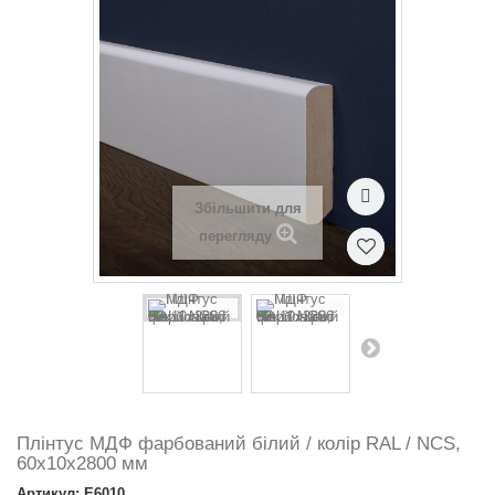
Збільшити для
перегляду
Плінтус МДФ фарбований білий / колір RAL / NCS,
60х10х2800 мм
Артикул: E6010