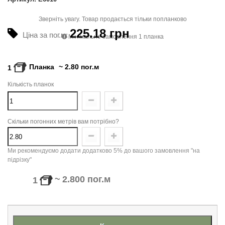
Зверніть увагу. Товар продається тільки попланково
225.18 грн
Ціна за пог.м:
Мінімальне замовлення 1 планка
Планка
~
2.80
пог.м
1
Кількість планок
Скільки погонних метрів вам потрібно?
Ми рекомендуємо додати додатково 5% до вашого замовлення "на
підрізку"
~
2.800
пог.м
1