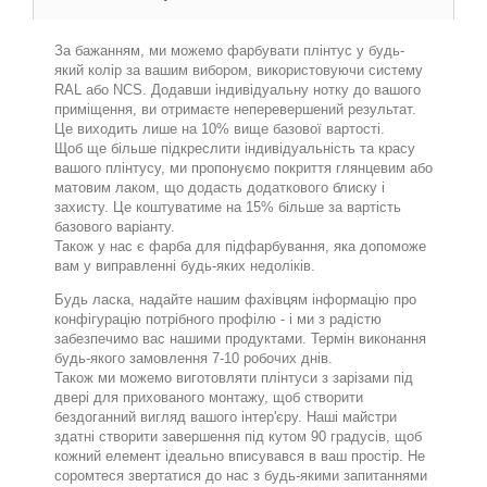
За бажанням, ми можемо фарбувати плінтус у будь-
який колір за вашим вибором, використовуючи систему
RAL або NCS. Додавши індивідуальну нотку до вашого
приміщення, ви отримаєте неперевершений результат.
Це виходить лише на 10% вище базової вартості.
Щоб ще більше підкреслити індивідуальність та красу
вашого плінтусу, ми пропонуємо покриття глянцевим або
матовим лаком, що додасть додаткового блиску і
захисту. Це коштуватиме на 15% більше за вартість
базового варіанту.
Також у нас є фарба для підфарбування, яка допоможе
вам у виправленні будь-яких недоліків.
Будь ласка, надайте нашим фахівцям інформацію про
конфігурацію потрібного профілю - і ми з радістю
забезпечимо вас нашими продуктами. Термін виконання
будь-якого замовлення 7-10 робочих днів.
Також ми можемо виготовляти плінтуси з зарізами під
двері для прихованого монтажу, щоб створити
бездоганний вигляд вашого інтер'єру. Наші майстри
здатні створити завершення під кутом 90 градусів, щоб
кожний елемент ідеально вписувався в ваш простір. Не
соромтеся звертатися до нас з будь-якими запитаннями