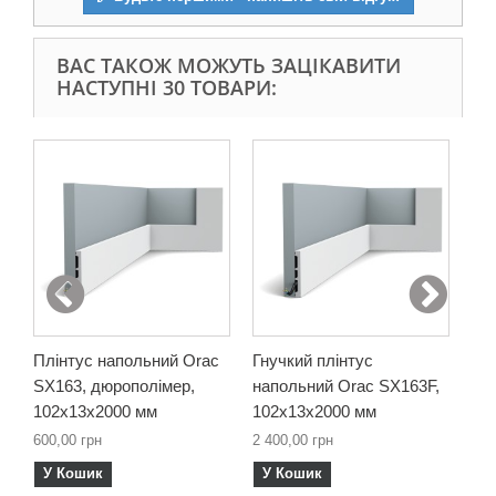
ВАС ТАКОЖ МОЖУТЬ ЗАЦІКАВИТИ
НАСТУПНІ 30 ТОВАРИ:
Плінтус напольний Orac
Гнучкий плінтус
Пл
SX163, дюрополімер,
напольний Orac SX163F,
SX
102х13х2000 мм
102х13х2000 мм
69
600,00 грн
2 400,00 грн
498
У Кошик
У Кошик
У