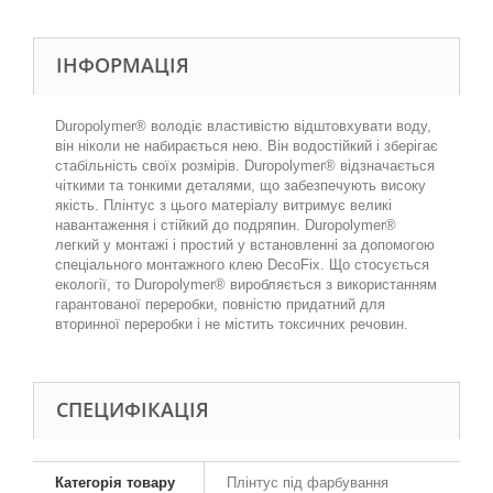
ІНФОРМАЦІЯ
Duropolymer® володіє властивістю відштовхувати воду,
він ніколи не набирається нею. Він водостійкий і зберігає
стабільність своїх розмірів. Duropolymer® відзначається
чіткими та тонкими деталями, що забезпечують високу
якість. Плінтус з цього матеріалу витримує великі
навантаження і стійкий до подряпин. Duropolymer®
легкий у монтажі і простий у встановленні за допомогою
спеціального монтажного клею DecoFix. Що стосується
екології, то Duropolymer® виробляється з використанням
гарантованої переробки, повністю придатний для
вторинної переробки і не містить токсичних речовин.
СПЕЦИФІКАЦІЯ
Категорія товару
Плінтус під фарбування