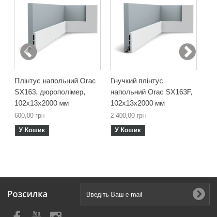
Плінтус напольний Orac
Гнучкий плінтус
Пл
SX163, дюрополімер,
напольний Orac SX163F,
SX
102х13х2000 мм
102х13х2000 мм
69
600,00 грн
2 400,00 грн
498
У Кошик
У Кошик
У
Розсилка