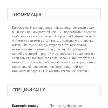
ІНФОРМАЦІЯ
Duropolymer® володіє властивістю відштовхувати воду,
він ніколи не набирається нею. Він водостійкий і зберігає
стабільність своїх розмірів. Duropolymer® відзначається
чіткими та тонкими деталями, що забезпечують високу
якість. Плінтус з цього матеріалу витримує великі
навантаження і стійкий до подряпин. Duropolymer®
легкий у монтажі і простий у встановленні за допомогою
спеціального монтажного клею DecoFix. Що стосується
екології, то Duropolymer® виробляється з використанням
гарантованої переробки, повністю придатний для
вторинної переробки і не містить токсичних речовин.
СПЕЦИФІКАЦІЯ
Категорія товару
Плінтус під фарбування