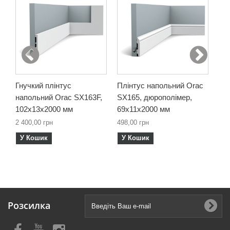
Гнучкий плінтус
Плінтус напольний Orac
Гну
напольний Orac SX163F,
SX165, дюрополімер,
на
102х13х2000 мм
69х11х2000 мм
69
2 400,00 грн
498,00 грн
1 9
У Кошик
У Кошик
У
Розсилка