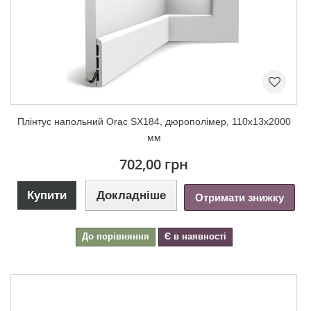
Плінтус напольний Orac SX184, дюрополімер, 110х13х2000
мм
702,00 грн
Купити
Докладніше
Отримати знижку
До порівняння
Є в наявності