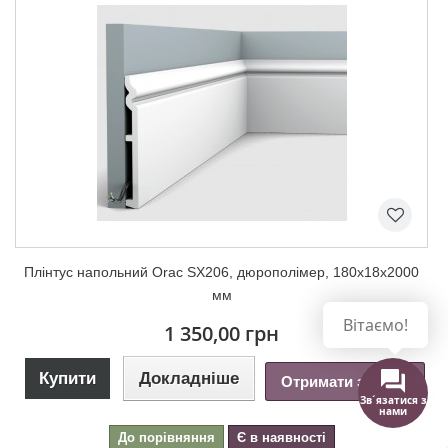
Плінтус напольний Orac SX206, дюрополімер, 180х18х2000
мм
Вітаємо!
1 350,00 грн
Купити
Докладніше
Отримати знижку
Зв´язатися з
нами
До порівняння
Є в наявності