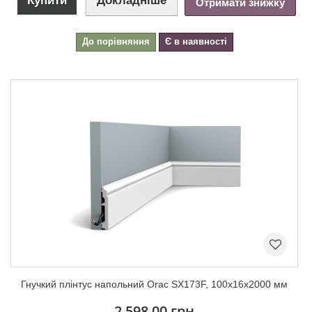
Купити
Докладніше
Отримати знижку
До порівняння
Є в наявності
Гнучкий плінтус напольний Orac SX173F, 100х16х2000 мм
2 598,00 грн