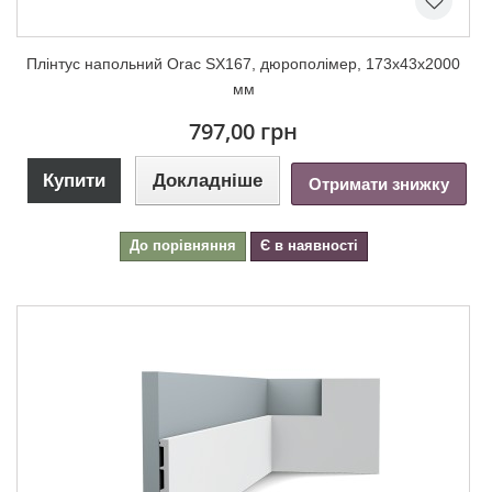
Плінтус напольний Orac SX167, дюрополімер, 173х43х2000
мм
797,00 грн
Купити
Докладніше
Отримати знижку
До порівняння
Є в наявності