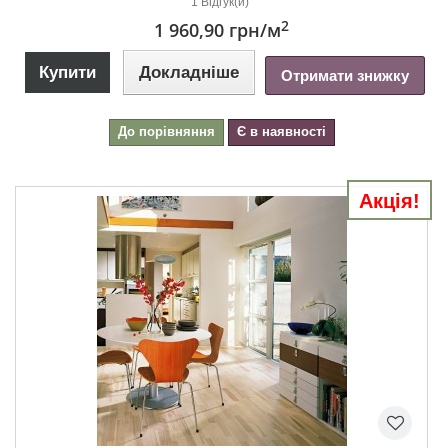
1 Відгук(и)
2
1 960,90 грн
/м
Купити
Докладніше
Отримати знижку
До порівняння
Є в наявності
Акція!