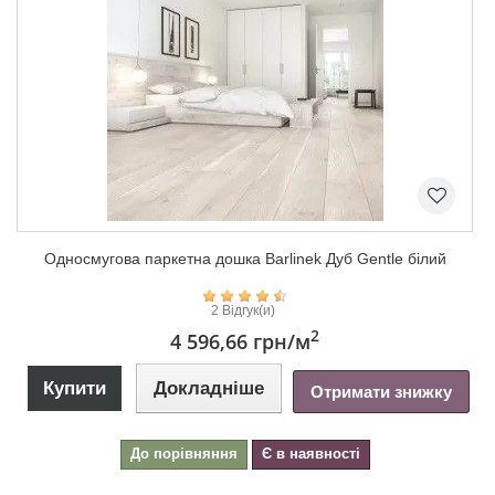
Односмугова паркетна дошка Barlinek Дуб Gentle білий
2 Відгук(и)
2
4 596,66 грн
/м
Купити
Докладніше
Отримати знижку
До порівняння
Є в наявності