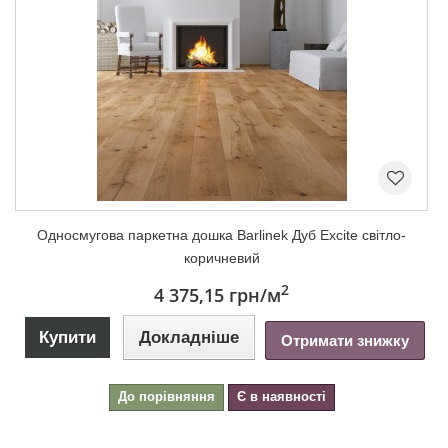
Односмугова паркетна дошка Barlinek Дуб Excite світло-
коричневий
2
4 375,15 грн
/м
Купити
Докладніше
Отримати знижку
До порівняння
Є в наявності