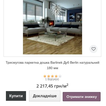
Триcмугова паркетна дошка Barlinek Дуб Berlin натуральний
180 мм
1 Відгук(и)
2
2 217,45 грн
/м
Купити
Докладніше
Отримати знижку