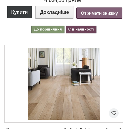
4 624,33 грн
/м
Купити
Докладніше
Отримати знижку
До порівняння
Є в наявності