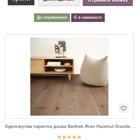
До порівняння
Є в наявності
Односмугова паркетна дошка Barlinek Ясен Hazelnut Grande...