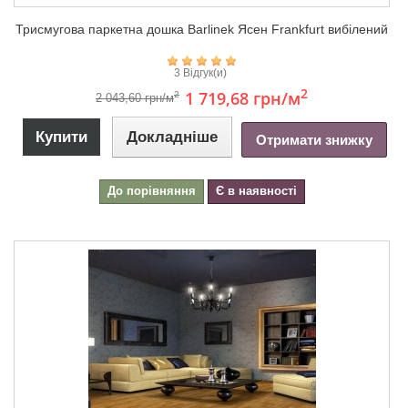
Триcмугова паркетна дошка Barlinek Ясен Frankfurt вибілений
3 Відгук(и)
2
1 719,68 грн
/м
2
2 043,60 грн/м
Купити
Докладніше
Отримати знижку
До порівняння
Є в наявності