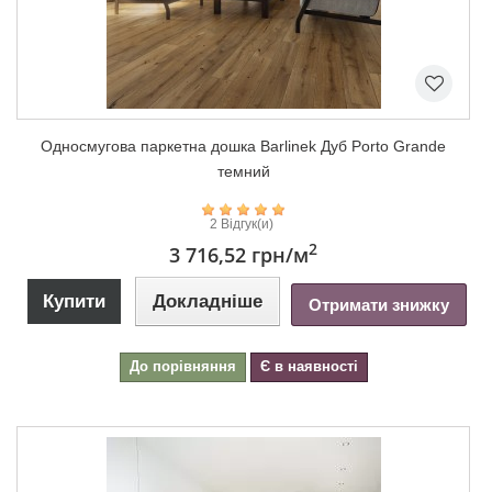
Односмугова паркетна дошка Barlinek Дуб Porto Grande
темний
2 Відгук(и)
2
3 716,52 грн
/м
Купити
Докладніше
Отримати знижку
До порівняння
Є в наявності