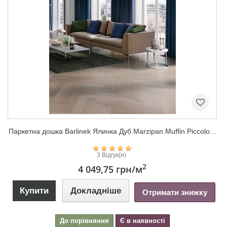
Паркетна дошка Barlinek Ялинка Дуб Marzipan Muffin Piccolo...
3 Відгук(и)
2
4 049,75 грн
/м
Купити
Докладніше
Отримати знижку
До порівняння
Є в наявності