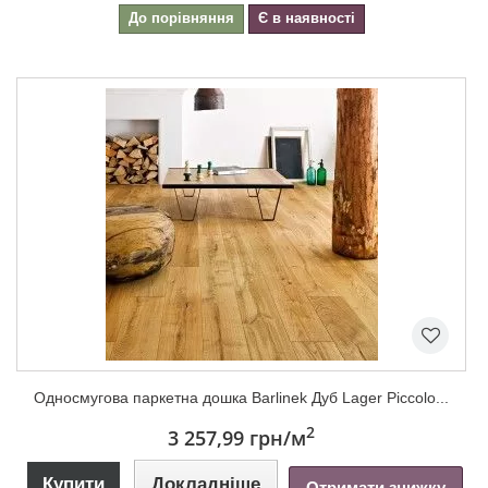
До порівняння
Є в наявності
Односмугова паркетна дошка Barlinek Дуб Lager Piccolo...
2
3 257,99 грн
/м
Купити
Докладніше
Отримати знижку