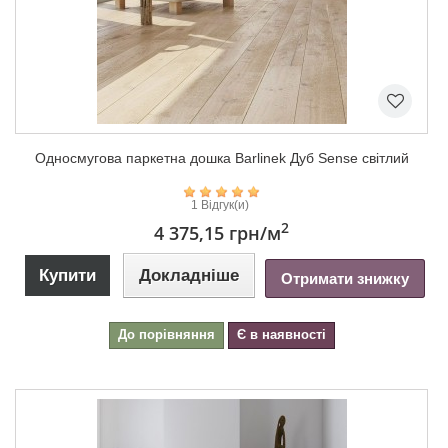
Односмугова паркетна дошка Barlinek Дуб Sense світлий
1 Відгук(и)
2
4 375,15 грн
/м
Купити
Докладніше
Отримати знижку
До порівняння
Є в наявності