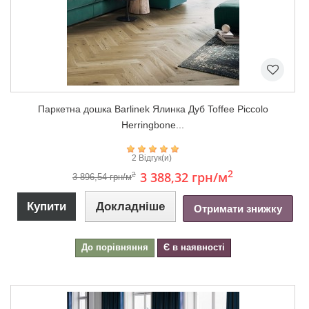
Паркетна дошка Barlinek Ялинка Дуб Toffee Piccolo
Herringbone...
2 Відгук(и)
2
3 388,32 грн
/м
2
3 896,54 грн/м
Купити
Докладніше
Отримати знижку
До порівняння
Є в наявності