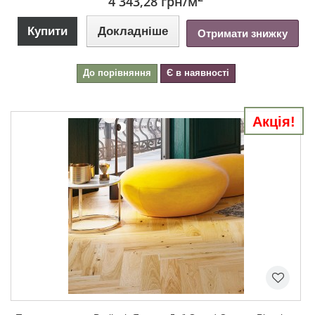
4 343,28 грн
/м
Купити
Докладніше
Отримати знижку
До порівняння
Є в наявності
Акція!