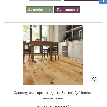
До порівняння
Є в наявності
Односмугова паркетна дошка Barlinek Дуб Intence
натуральний
2