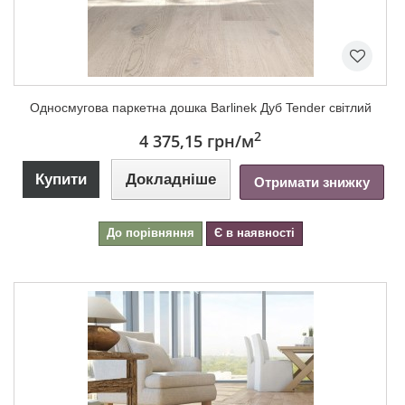
Односмугова паркетна дошка Barlinek Дуб Tender світлий
2
4 375,15 грн
/м
Купити
Докладніше
Отримати знижку
До порівняння
Є в наявності