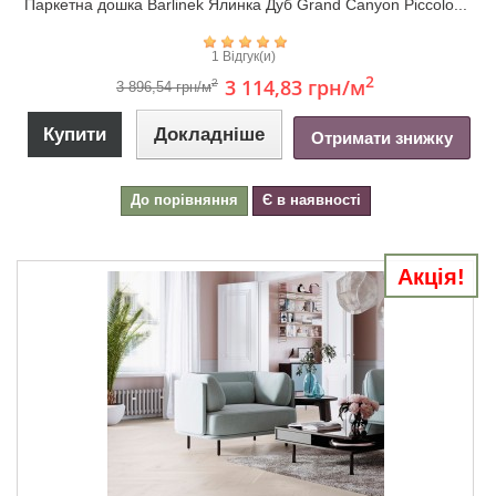
Паркетна дошка Barlinek Ялинка Дуб Grand Canyon Piccolo...
1 Відгук(и)
2
3 114,83 грн
/м
2
3 896,54 грн/м
Купити
Докладніше
Отримати знижку
До порівняння
Є в наявності
Акція!