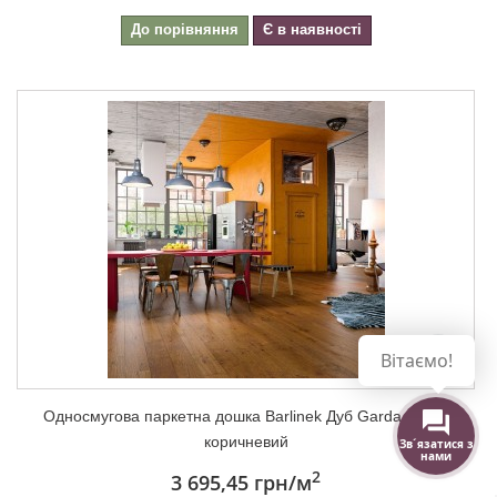
До порівняння
Є в наявності
Вітаємо!
Односмугова паркетна дошка Barlinek Дуб Garda Medio
коричневий
Зв´язатися з
нами
2
3 695,45 грн
/м