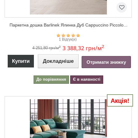
Паркетна дошка Barlinek Ялинка Дуб Cappuccino Piccolo...
1 Відгук(и)
2
3 388,32 грн
/м
2
4 251,80 грн/м
Купити
Докладніше
Отримати знижку
До порівняння
Є в наявності
Акція!