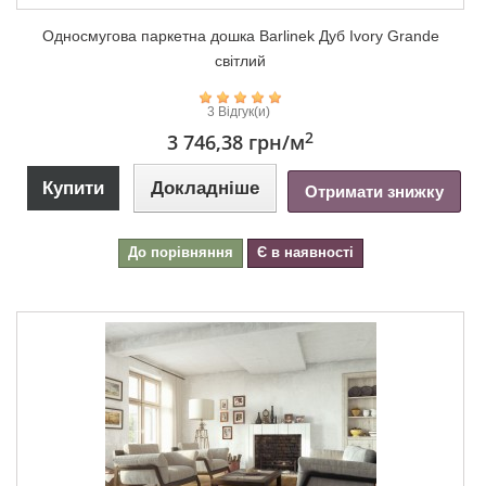
Односмугова паркетна дошка Barlinek Дуб Ivory Grande
світлий
3 Відгук(и)
2
3 746,38 грн
/м
Купити
Докладніше
Отримати знижку
До порівняння
Є в наявності