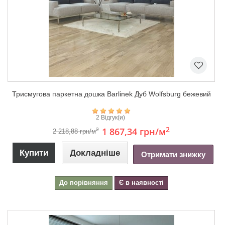
Триcмугова паркетна дошка Barlinek Дуб Wolfsburg бежевий
2 Відгук(и)
2
1 867,34 грн
/м
2
2 218,88 грн/м
Купити
Докладніше
Отримати знижку
До порівняння
Є в наявності