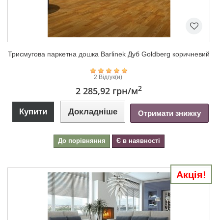
Триcмугова паркетна дошка Barlinek Дуб Goldberg коричневий
2 Відгук(и)
2
2 285,92 грн
/м
Купити
Докладніше
Отримати знижку
До порівняння
Є в наявності
Акція!