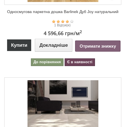
Односмугова паркетна дошка Barlinek Дуб Joy натуральний
1 Відгук(и)
2
4 596,66 грн
/м
Купити
Докладніше
Отримати знижку
До порівняння
Є в наявності