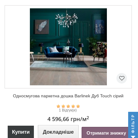
Односмугова паркетна дошка Barlinek Дуб Touch сірий
1 Відгук(и)
ФІЛЬТР
2
4 596,66 грн
/м
Купити
Докладніше
Отримати знижку