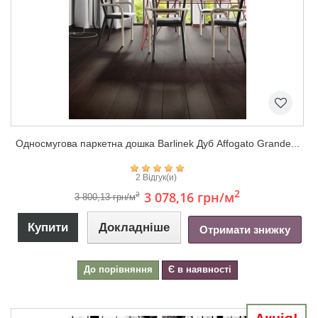
Односмугова паркетна дошка Barlinek Дуб Affogato Grande...
2 Відгук(и)
2
3 078,16 грн
/м
2
3 800,13 грн/м
Купити
Докладніше
Отримати знижку
До порівняння
Є в наявності