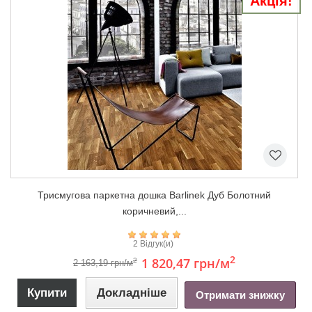
Акція!
Триcмугова паркетна дошка Barlinek Дуб Болотний
коричневий,...
2 Відгук(и)
2
1 820,47 грн
/м
2
2 163,19 грн/м
Купити
Докладніше
Отримати знижку