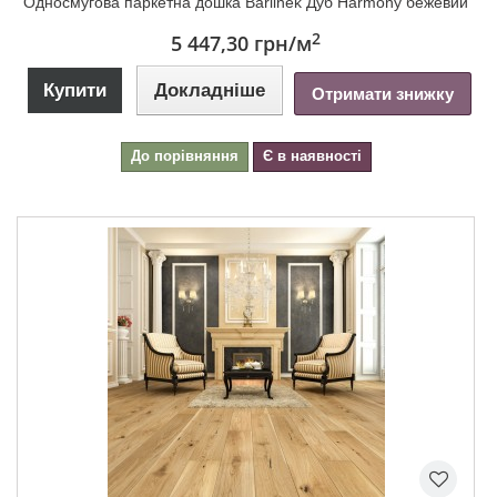
Односмугова паркетна дошка Barlinek Дуб Harmony бежевий
2
5 447,30 грн
/м
Купити
Докладніше
Отримати знижку
До порівняння
Є в наявності