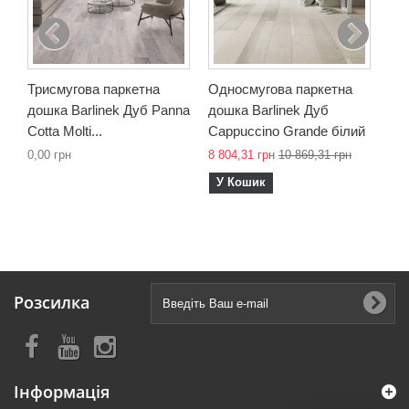
8 3
У
Триcмугова паркетна
Односмугова паркетна
дошка Barlinek Дуб Panna
дошка Barlinek Дуб
Cotta Molti...
Cappuccino Grande білий
0,00 грн
8 804,31 грн
10 869,31 грн
У Кошик
Розсилка
Інформація