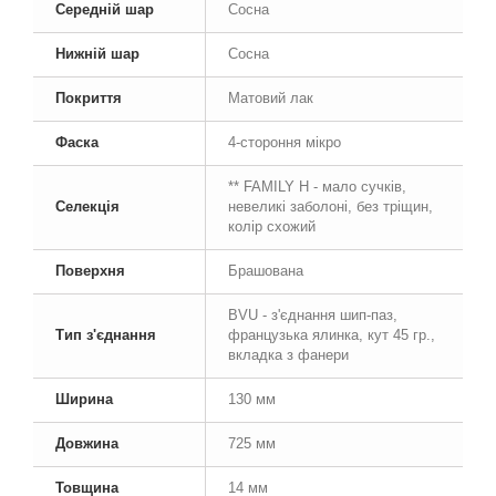
Середній шар
Сосна
Нижній шар
Сосна
Покриття
Матовий лак
Фаска
4-стороння мікро
** FAMILY Н - мало сучків,
Селекція
невеликі заболоні, без тріщин,
колір схожий
Поверхня
Брашована
BVU - з'єднання шип-паз,
Тип з'єднання
французька ялинка, кут 45 гр.,
вкладка з фанери
Ширина
130 мм
Довжина
725 мм
Товщина
14 мм