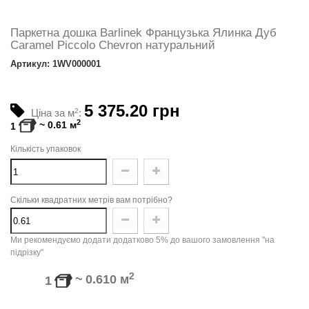
Паркетна дошка Barlinek Французька Ялинка Дуб
Caramel Piccolo Chevron натуральний
Артикул: 1WV000001
5 375.20 грн
Ціна за м
2
:
2
~
0.61
м
1
Кількість упаковок
Скільки квадратних метрів вам потрібно?
Ми рекомендуємо додати додатково 5% до вашого замовлення "на
підрізку"
2
~
0.610
м
1