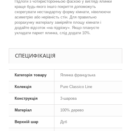
Підлоги з чотиристоронньо
ю
фаскою у вигляді ялинки
краще будь-якого інш
го покриття
допоможуть
скорегувати нестандартну форму кімнати, нівелюючи
асиметрію або нерівність стін. Для правильно
розрахунку матеріалу заміряйте площу кімнати і
додайте відсоток «на підрізку». Якщо плануєте
укладати паркет ялинка, слід додати 10%.
СПЕЦИФІКАЦІЯ
Категорія товару
Ялинка французька
Колекція
Pure Classico Line
Конструкція
3-шарова
Матеріал
100% дерево
Верхній шар
Дуб