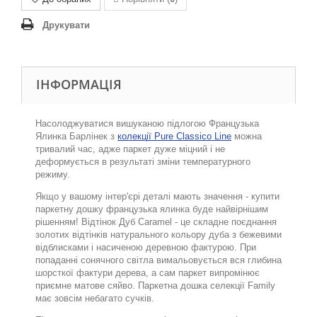
Друкувати
ІНФОРМАЦІЯ
Насолоджуватися вишуканою підлогою Французька
Ялинка Барлінек з
колекц
ії
Pure
Classico
Line
можна
тривалий час, адже паркет дуже міцний і не
деформується в результаті зміни температурного
режиму.
Якщо у вашому інтер'єрі деталі мають значення - купити
паркетну дошку французька ялинка буде найвірнішим
рішенням! Відтінок Дуб Caramel - це складне поєднання
золотих відтінків натурального кольору дуба з бежевими
відблисками і насиченою деревною фактурою. При
попаданні сонячного світла вимальовується вся глибина
шорстко
ї
фактури дерева, а сам паркет випромінює
приємне матове сяйво. Паркетна дошка селекції Family
має зовсім небагато сучків.