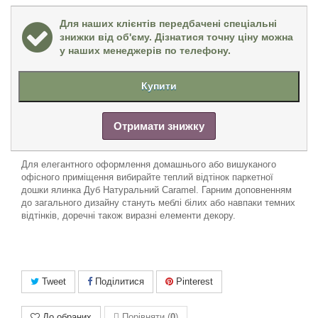
Для наших клієнтів передбачені спеціальні
знижки від об'єму. Дізнатися точну ціну можна
у наших менеджерів по телефону.
Купити
Отримати знижку
Для елегантного оформлення домашнього або вишуканого
офісного приміщення вибирайте теплий відтінок паркетної
дошки ялинка Дуб Натуральний Caramel. Гарним доповненням
до загального дизайну стануть меблі білих або навпаки темних
відтінків, доречні також виразні елементи декору.
Tweet
Поділитися
Pinterest
До обраних
Порівняти (
0
)