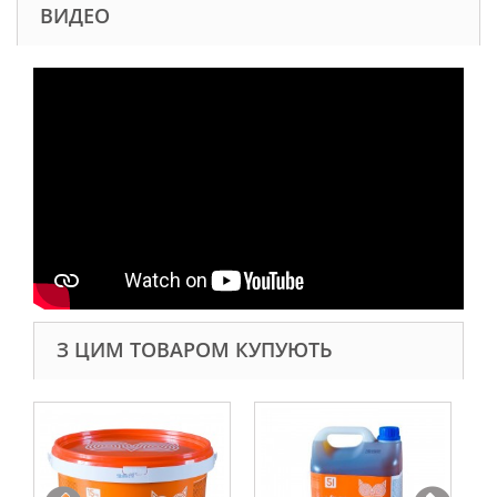
ВИДЕО
З ЦИМ ТОВАРОМ КУПУЮТЬ
а
Ко
пі