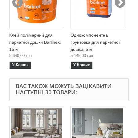
2 2
У
Клей полімерний для
Однокомпонентна
паркетної дошки Barlinek,
ґрунтовка для паркетної
15 кг
дошки, 5 кг
8 640,00 грн
5 145,00 грн
У Кошик
У Кошик
ВАС ТАКОЖ МОЖУТЬ ЗАЦІКАВИТИ
НАСТУПНІ 30 ТОВАРИ:
Од
до
Mer