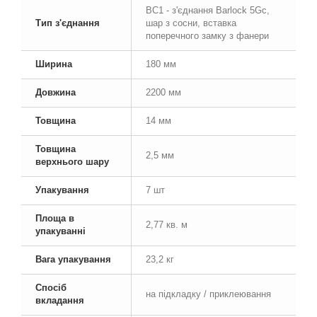
BC1 - з'єднання Barlock 5Gc,
Тип з'єднання
шар з сосни, вставка
поперечного замку з фанери
Ширина
180 мм
Довжина
2200 мм
Товщина
14 мм
Товщина
2,5 мм
верхнього шару
Упакування
7 шт
Площа в
2,77 кв. м
упакуванні
Вага упакування
23,2 кг
Спосіб
на підкладку / приклеювання
вкладання