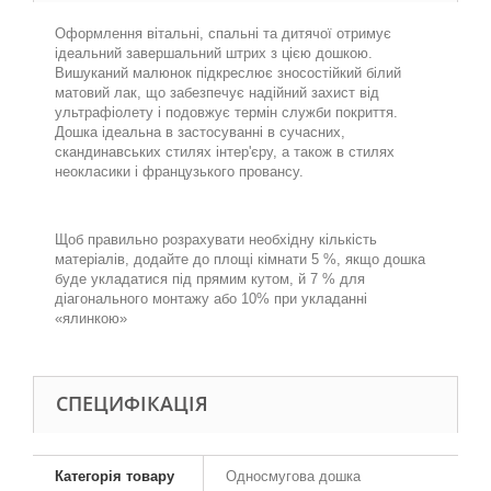
Оформлення вітальні, спальні та дитячої отримує
ідеальний завершальний штрих з цією дошкою.
Вишуканий малюнок підкреслює зносостійкий білий
матовий лак, що забезпечує надійний захист від
ультрафіолету і подовжує термін служби покриття.
Дошка ідеальна в застосуванні в сучасних,
скандинавських стилях інтер'єру, а також в стилях
неокласики і французького
п
ровансу.
.
Щоб правильно розрахувати необхідну кількість
матеріалів, додайте до площі кімнати 5 %, якщо дошка
буде укладатися під прямим кутом, й 7 % для
діагонального монтажу або 10% при укладанні
«ялинкою»
СПЕЦИФІКАЦІЯ
Категорія товару
Односмугова дошка