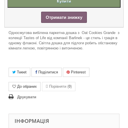
Купити
Отримати знижку
Односмугова вибілена паркетна дошка з Oat Cookies Grande з
колекції Tastes of Life від компанії Barlinek - це стиль і грація в
одному флаконі. Світла дошка для підлоги робить обстановку
кімнати легк
ою
, повітрян
ною
і витонченою.
Tweet
Поділитися
Pinterest
До обраних
Порівняти (
0
)
Друкувати
ІНФОРМАЦІЯ