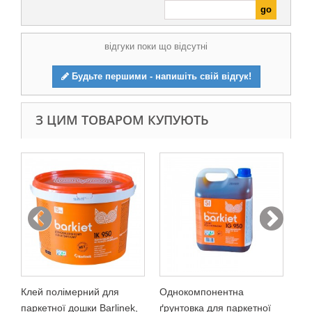
відгуки поки що відсутні
Будьте першими - напишіть свій відгук!
З ЦИМ ТОВАРОМ КУПУЮТЬ
Ко
пі
2 2
У
Клей полімерний для
Однокомпонентна
паркетної дошки Barlinek,
ґрунтовка для паркетної