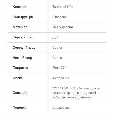
Колекція
Tastes of Life
Конструкція
3-шарова
Матеріал
100% дерево
Верхній шар
Дуб
Середній шар
Сосна
Нижній шар
Сосна
Покриття
Олія OXI
Фаска
4-стороння
***** COUNTRY - багато сучків,
Селекція
невеликі тріщини, поодинокі
заболоні, колір довільний
Поверхня
Брашована