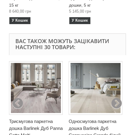
15 кг
дошки, 5 кг
8 640,00 грн
5 145,00 грн
У Кошик
У Кошик
ВАС ТАКОЖ МОЖУТЬ ЗАЦІКАВИТИ
НАСТУПНІ 30 ТОВАРИ:
Од
до
Mer
8 3
У
Триcмугова паркетна
Односмугова паркетна
дошка Barlinek Дуб Panna
дошка Barlinek Дуб