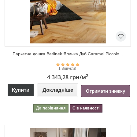
Паркетна дошка Barlinek Ялинка Дуб Caramel Piccolo...
1 Відгук(и)
2
4 343,28 грн
/м
Купити
Докладніше
Отримати знижку
До порівняння
Є в наявності