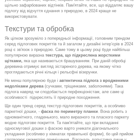
щільно зафарбованих відтінків. Пам'ятайте, все, що віддаляє вашу
підлогу від відчуття єднання з природою, в 2024 краще не
використовувати.
Текстури та обробка
Як цілком зрозуміло з попередньої інформації, головним трендом
серед підлогових покриттів та й загалом у дизайні інтер’єрів в 2024
році є зв'язок з природою. Саме тому в цьому році буде найбільш
популярною виразна
текстура, що підкреслена жорсткими
щітками,
яка ще називаються брашуванням. При даній обробці
деревина отримує вигляд зістареного дерева, на якому чітко
проглядаються річні кільця і рельєфні візерунки.
Не менш популярною буде і
автентична підлога з вродженими
недоліками дерева
(сучками, тріщинками, заболонями).
Така
підлога навряд чи сподобається перфекціоністам, але саме ці
особливості підкреслять її природне походження.
Ще один тренд серед текстур підлогових покриттів, а особливо
паркетної дошки, -
фаска по периметру планки
. Вона робить з
одноманітного, гладенького, мало виразного та плаского паркету
модне підлогове покриття. Та пам'ятайте, що при вкладанні
односмугової дошки з фаскою варто уникати діагонального
укладання (особливо у кімнатах правильної форми), бо цей прийом
спотворює геометрію приміщення. Діагональ допустима лише у