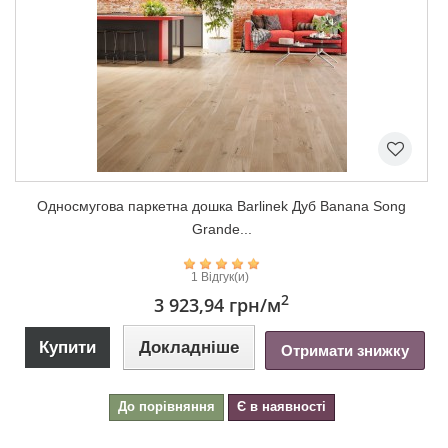
Односмугова паркетна дошка Barlinek Дуб Banana Song
Grande...
1 Відгук(и)
2
3 923,94 грн
/м
Купити
Докладніше
Отримати знижку
До порівняння
Є в наявності