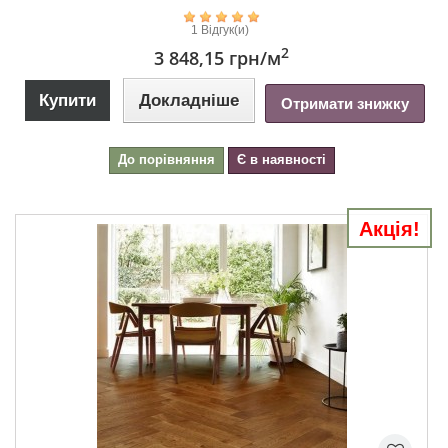
1 Відгук(и)
2
3 848,15 грн
/м
Купити
Докладніше
Отримати знижку
До порівняння
Є в наявності
Акція!