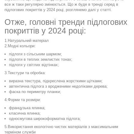
все ж таки регулярно змінюється. Що ж буде в тренді серед в
підлогових покриттів у 2024 році, розглянемо далі у статті.
Отже, головні тренди підлогових
покриттів у 2024 році:
1.Натуральний матеріал
2.Модні кольори:
підлоги з сільським шармом;
підлоги в теплих землистих тонах;
підлоги у світлих відтінках;
3.Текстури та обробка:
виразна текстура, підкреслена жорсткими щітками;
автентична підлога з вродженими недоліками дерева;
фаска по периметру планки;
4.Форми та розміри:
французька ялинка;
класична ялинка;
односмугова широкоформатна підлога;
5.Використання екологічно чистих матеріалів з максимальним
терміном служби