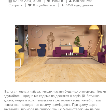
02 Feb 2024, 09:39
Новини
Barlinek Profi
Company
0
подобається
4450 відвідування
Підлога - одна з найважливіших частин будь-якого інтер'єру. Тільки
вдумайтесь, щодня ми ходимо по десятках її варіацій. Затишна
вдома, модна в офісі, вишукана в ресторані - вона, начебто така
непомітна, та задає тон всьому приміщенню. При цьому варто
зауважити, що мода на підлогу, хоч і є більш сталою ніж на речі,