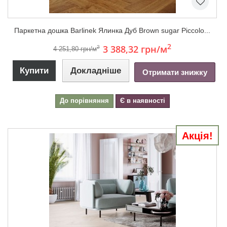
Паркетна дошка Barlinek Ялинка Дуб Brown sugar Piccolo...
2
3 388,32 грн
/м
2
4 251,80 грн/м
Купити
Докладніше
Отримати знижку
До порівняння
Є в наявності
Акція!