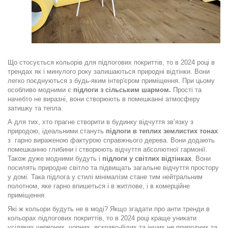
Що стосується кольорів для підлогових покриттів, то в 2024 році в
трендах як і минулого року залишаються природні відтінки. Вони
легко поєднуються з будь-яким інтер'єром приміщення. При цьому
особливо модними є
підлоги з сільським шармом.
Прості та
начебто не виразні, вони створюють в помешканні атмосферу
затишку та тепла.
А для тих, хто прагне створити в будинку відчуття зв’язку з
природою, ідеальними стануть
підлоги в теплих землистих тонах
з гарно вираженою фактурою справжнього дерева. Вони додають
помешканню глибини і створюють відчуття абсолютної гармонії.
Також дуже модними будуть і
підлоги у світлих відтінках
. Вони
посилять природне світло та підвищать загальне відчуття простору
у домі. Така підлога у стилі мінімалізм стане тим нейтральним
полотном, яке гарно впишеться і в житлове, і в комерційне
приміщення.
Які ж кольори будуть не в моді? Якщо згадати про анти тренди в
кольорах підлогових покриттів, то в 2024 році краще уникати
усіляких червоних, чорних, яскраво-білих та інших не природних та