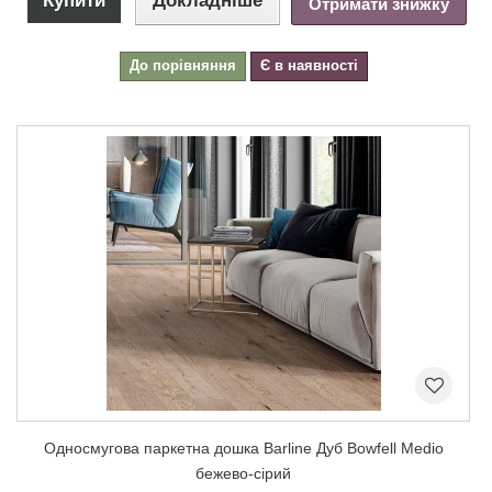
Купити
Докладніше
Отримати знижку
До порівняння
Є в наявності
Односмугова паркетна дошка Barline Дуб Bowfell Medio
бежево-сірий