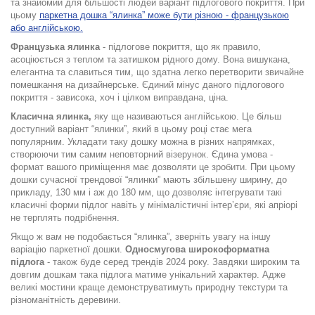
та знайомий для більшості людей варіант підлогового покриття. При
цьому
паркетна дошка “ялинка” може бути різною - французькою
або англійською.
Французька ялинка
- підлогове покриття, що як правило,
асоціюється з теплом та затишком рідного дому. Вона вишукана,
елегантна та славиться тим, що здатна легко перетворити звичайне
помешкання на дизайнерське. Єдиний мінус даного підлогового
покриття - зависока, хоч і цілком виправдана, ціна.
Класична ялинка,
яку ще називаються англійською. Це більш
доступний варіант “ялинки”, який в цьому році стає мега
популярним. Укладати таку дошку можна в різних напрямках,
створюючи тим самим неповторний візерунок. Єдина умова -
формат вашого приміщення має дозволяти це зробити. При цьому
дошки сучасної трендової “ялинки” мають збільшену ширину, до
прикладу, 130 мм і аж до 180 мм, що дозволяє інтегрувати такі
класичні форми підлог навіть у мінімалістичні інтер’єри, які апріорі
не терплять подрібнення.
Якщо ж вам не подобається “ялинка”, зверніть увагу на іншу
варіацію паркетної дошки.
Односмугова широкоформатна
підлога
- також буде серед трендів 2024 року. Завдяки широким та
довгим дошкам така підлога матиме унікальний характер. Адже
великі мостини краще демонструватимуть природну текстури та
різноманітність деревини.