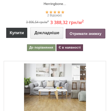
Herringbone...
2 Відгук(и)
2
3 388,32 грн
/м
2
3 896,54 грн/м
Купити
Докладніше
Отримати знижку
До порівняння
Є в наявності