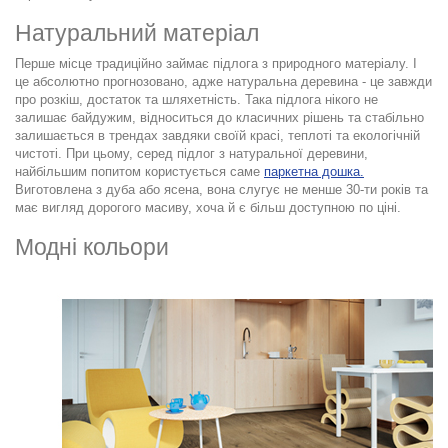
Натуральний матеріал
Перше місце традиційно займає підлога з природного матеріалу. І
це абсолютно прогнозовано, адже натуральна деревина - це завжди
про розкіш, достаток та шляхетність. Така підлога нікого не
залишає байдужим, відноситься до класичних рішень та стабільно
залишається в трендах завдяки своїй красі, теплоті та екологічній
чистоті. При цьому, серед підлог з натуральної деревини,
найбільшим попитом користується саме
паркетна дошка
.
Виготовлена з дуба або ясена, вона слугує не менше 30-ти років та
має вигляд дорогого масиву, хоча й є більш доступною по ціні.
Модні кольори