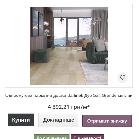
Односмугова паркетна дошка Barlinek Дуб Salt Grande світлий
2
4 392,21 грн
/м
Купити
Докладніше
Отримати знижку
До порівняння
Є в наявності