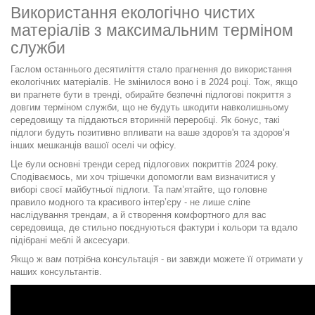
Використання екологічно чистих
матеріалів з максимальним терміном
служби
Гаслом останнього десятиліття стало прагнення до використання
екологічних матеріалів. Не змінилося воно і в 2024 році. Тож, якщо
ви прагнете бути в тренді, обирайте безпечні підлогові покриття з
довгим терміном служби, що не будуть шкодити навколишньому
середовищу та піддаються вторинній переробці. Як бонус, такі
підлоги будуть позитивно впливати на ваше здоров'я та здоров’я
інших мешканців вашої оселі чи офісу.
Це були основні тренди серед підлогових покриттів 2024 року.
Сподіваємось, ми хоч трішечки допомогли вам визначитися у
виборі своєї майбутньої підлоги. Та пам’ятайте, що головне
правило модного та красивого інтер’єру - не лише сліпе
наслідування трендам, а й створення комфортного для вас
середовища, де стильно поєднуються фактури і кольори та вдало
підібрані меблі й аксесуари.
Якщо ж вам потрібна консультація - ви завжди можете її отримати у
наших консультантів.