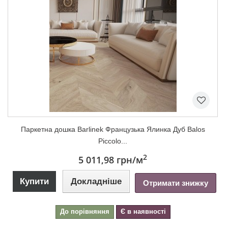
Паркетна дошка Barlinek Французька Ялинка Дуб Balos
Piccolo...
2
5 011,98 грн
/м
Купити
Докладніше
Отримати знижку
До порівняння
Є в наявності