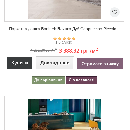
Паркетна дошка Barlinek Ялинка Дуб Cappuccino Piccolo...
1 Відгук(и)
2
3 388,32 грн
/м
2
4 251,80 грн/м
Купити
Докладніше
Отримати знижку
До порівняння
Є в наявності