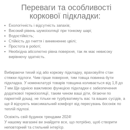
Переваги та особливості
коркової підкладки:
Екологічність і відсутність запахів;
Високий рівень шумоізоляції при тонкому шарі;
Водостійкість;
Стійкість до гниття і виникненню цвілі;
Простота в роботі;
Необхідна абсолютно рівна поверхня, так як має невисоку
вирівнючу здатність.
.
Вибираючи тихий хід або коркову підкладку, враховуйте стан
стяжки підлоги. Чим гірше поверхня, тим товща повинна бути
підкладка. У номенклатурі товарів товщина коливається від 1,8 до
7 мм.
Ще однією важливою функцією підкладки є забезпечення
додаткової термоізоляції, таким чином ваші діти, бігаючи по
паркетній дошці, не тільки не турбуватимуть вас та ваших сусідів, а
ще й відчують максимальний комфорт від пересувань босоніж по
теплій підлозі.
Освіжіть свій будинок трендами 2024!
У нашому магазині ви знайдете все, що потрібно, щоб створити
неповторний та стильний інтер'єр.