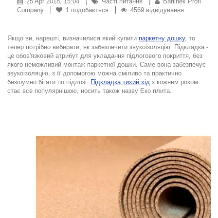
25 Apr 2018, 15:04
Часті питання
Barlinek Profi
Company
1
подобається
4569 відвідування
Якщо ви, нарешті, визначилися який купити
паркет
ну дошку
, то
тепер пот
рібно вибирати, як забезпечити звукоізоляцію. Підкладка -
це обов'язковий атрибут для укладання підлогового покриття, без
якого неможливий монтаж паркетної дошки. Саме вона забезпечує
звукоізоляцію, з її допомогою можна сміливо та практично
безшумно бігати по підлозі.
Підкладка тихий хід
з кожним роком
стає все популярнішою, носить також назву Еко плита.
.
.