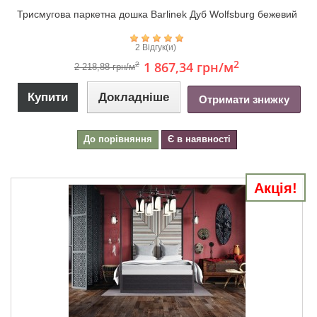
Триcмугова паркетна дошка Barlinek Дуб Wolfsburg бежевий
2 Відгук(и)
2
1 867,34 грн
/м
2
2 218,88 грн/м
Купити
Докладніше
Отримати знижку
До порівняння
Є в наявності
Акція!