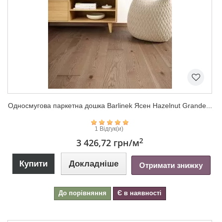
Односмугова паркетна дошка Barlinek Ясен Hazelnut Grande...
1 Відгук(и)
2
3 426,72 грн
/м
Купити
Докладніше
Отримати знижку
До порівняння
Є в наявності