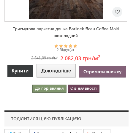
Триcмугова паркетна дошка Barlinek Ясен Coffee Molti
шоколадний
2 Відгук(и)
2
2 082,03 грн
/м
2
2 541,09 грн/м
Купити
Докладніше
Отримати знижку
До порівняння
Є в наявності
ПОДІЛИТИСЯ ЦІЄЮ ПУБЛІКАЦІЄЮ