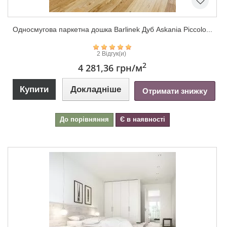
Односмугова паркетна дошка Barlinek Дуб Askania Piccolo...
2 Відгук(и)
2
4 281,36 грн
/м
Купити
Докладніше
Отримати знижку
До порівняння
Є в наявності