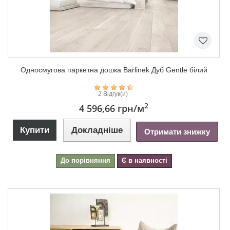
Односмугова паркетна дошка Barlinek Дуб Gentle білий
2 Відгук(и)
2
4 596,66 грн
/м
Купити
Докладніше
Отримати знижку
До порівняння
Є в наявності