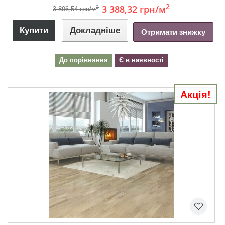
2
3 388,32 грн
/м
2
3 896,54 грн/м
Купити
Докладніше
Отримати знижку
До порівняння
Є в наявності
Акція!