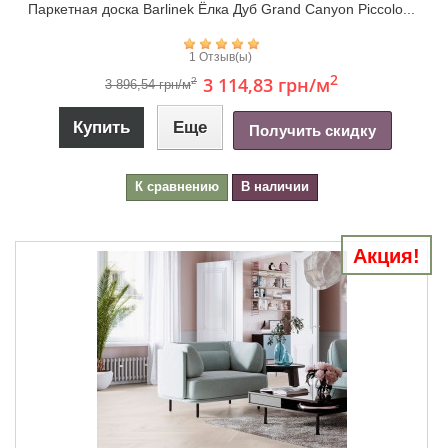
Паркетная доска Barlinek Ёлка Дуб Grand Canyon Piccolo...
1 Отзыв(ы)
2
3 114,83 грн
/м
2
3 896,54 грн/м
Купить
Еще
Получить скидку
К сравнению
В наличии
Акция!