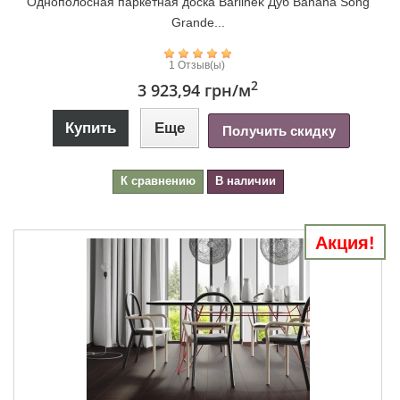
Однополосная паркетная доска Barlinek Дуб Banana Song
Grande...
1 Отзыв(ы)
2
3 923,94 грн
/м
Купить
Еще
Получить скидку
К сравнению
В наличии
Акция!