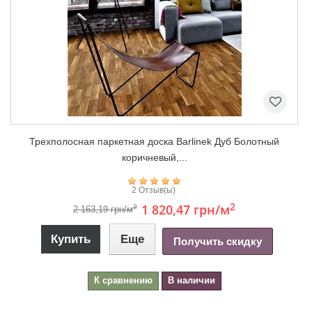
Трехполосная паркетная доска Barlinek Дуб Болотный
коричневый,...
2 Отзыв(ы)
2
1 820,47 грн
/м
2
2 163,19 грн/м
Купить
Еще
Получить скидку
К сравнению
В наличии