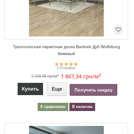
Трехполосная паркетная доска Barlinek Дуб Wolfsburg
бежевый
2 Отзыв(ы)
2
1 867,34 грн
/м
2
2 218,88 грн/м
Купить
Еще
Получить скидку
К сравнению
В наличии