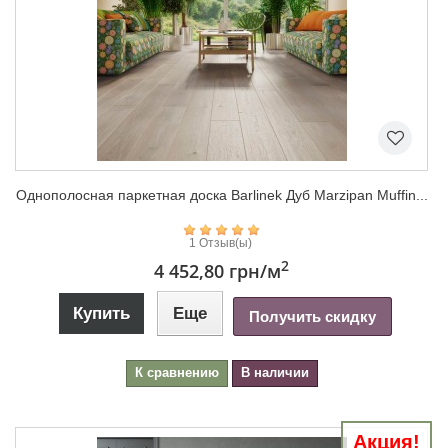
Однополосная паркетная доска Barlinek Дуб Marzipan Muffin...
1 Отзыв(ы)
2
4 452,80 грн
/м
Купить
Еще
Получить скидку
К сравнению
В наличии
Акция!