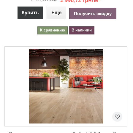
2 996,72 грн
/м
Купить
Еще
Получить скидку
К сравнению
В наличии