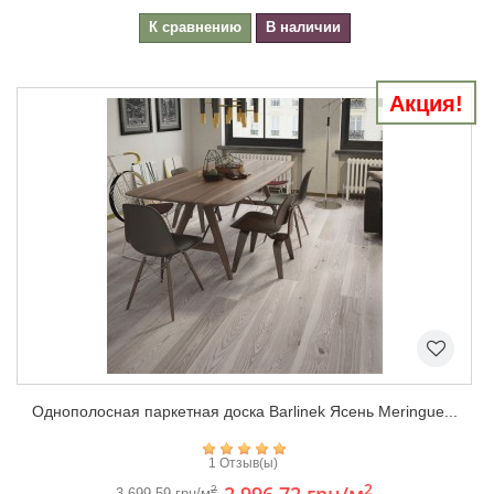
К сравнению
В наличии
Акция!
Однополосная паркетная доска Barlinek Ясень Meringue...
1 Отзыв(ы)
2
2
3 699,59 грн/м