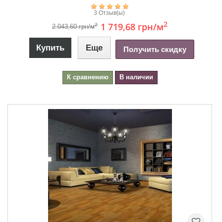
3 Отзыв(ы)
2
1 719,68 грн
/м
2
2 043,60 грн/м
Купить
Еще
Получить скидку
К сравнению
В наличии