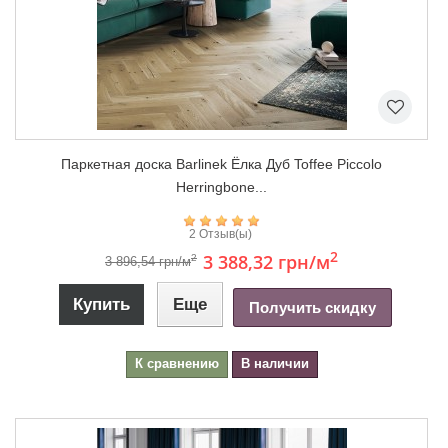
Паркетная доска Barlinek Ёлка Дуб Toffee Piccolo
Herringbone...
2 Отзыв(ы)
2
3 388,32 грн
/м
2
3 896,54 грн/м
Купить
Еще
Получить скидку
К сравнению
В наличии