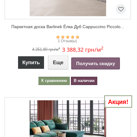
Паркетная доска Barlinek Ёлка Дуб Cappuccino Piccolo...
1 Отзыв(ы)
2
3 388,32 грн
/м
2
4 251,80 грн/м
Купить
Еще
Получить скидку
К сравнению
В наличии
Акция!