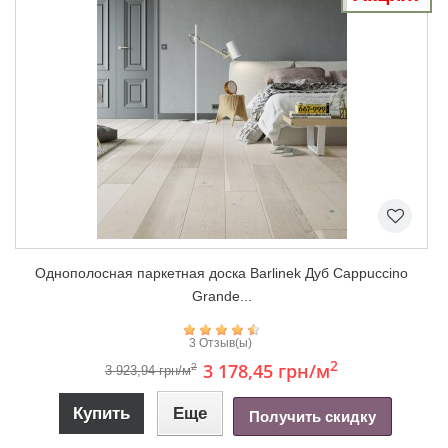
Однополосная паркетная доска Barlinek Дуб Cappuccino
Grande...
3 Отзыв(ы)
2
3 178,45 грн
/м
2
3 923,94 грн/м
Купить
Еще
Получить скидку