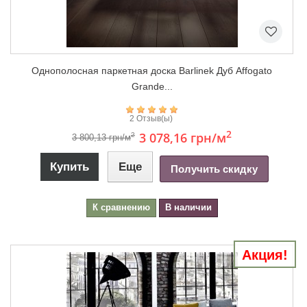
Однополосная паркетная доска Barlinek Дуб Affogato
Grande...
2 Отзыв(ы)
2
3 078,16 грн
/м
2
3 800,13 грн/м
Купить
Еще
Получить скидку
К сравнению
В наличии
Акция!