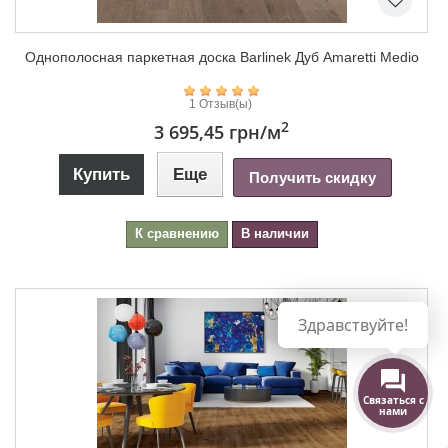
Однополосная паркетная доска Barlinek Дуб Amaretti Medio
1 Отзыв(ы)
2
3 695,45 грн
/м
Купить
Еще
Получить скидку
К сравнению
В наличии
Здравствуйте!
Связаться с
нами