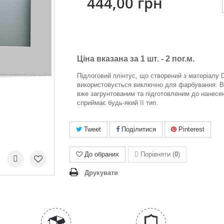
444,00 грн
Ціна вказана за 1 шт. -
2 пог.м.
Підлоговий плінтус, що створений з матеріалу 
використовується виключно для фарбування. В
вже загрунтованим та підготовленим до нанесен
сприймає будь-який її тип.
Tweet
Поділитися
Pinterest
До обраних
Порівняти (
0
)
Друкувати