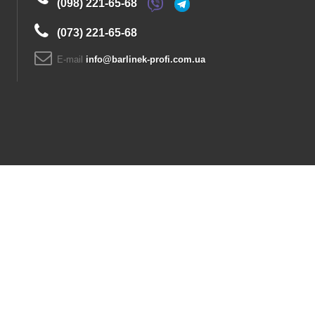
(098) 221-65-68
(073) 221-65-68
E-maіl
info@barlinek-profi.com.ua