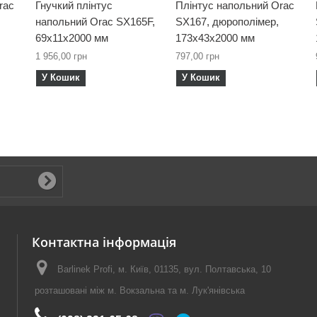
rac
Гнучкий плінтус
Плінтус напольний Orac
напольний Orac SX165F,
SX167, дюрополімер,
69х11х2000 мм
173х43х2000 мм
1 956,00 грн
797,00 грн
У Кошик
У Кошик
Контактна інформація
Barlinek Profi, м. Київ, 01135, вул. Полтавська, 10
розташовані між м. Вокзальна та м. Лук'янівська