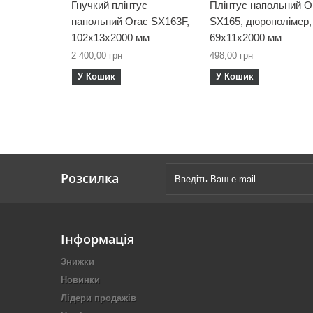
Гнучкий плінтус
Плінтус напольний O
напольний Orac SX163F,
SX165, дюрополімер,
102х13х2000 мм
69х11х2000 мм
2 400,00 грн
498,00 грн
У Кошик
У Кошик
Розсилка
Інформація
Знижки
Новинки
Лідери продажів