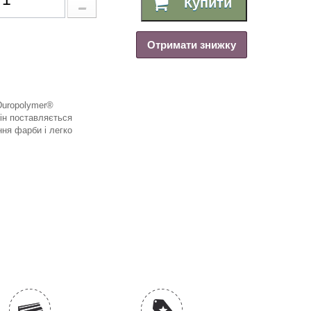
Купити
Отримати знижку
Duropolymer®
ін поставляється
ня фарби і легко