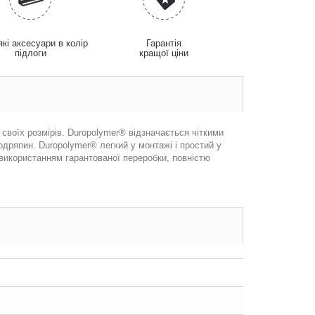
які аксесуари в колір
Гарантія
підлоги
кращої ціни
 своїх розмірів. Duropolymer® відзначається чіткими
одряпин. Duropolymer® легкий у монтажі і простий у
використанням гарантованої переробки, повністю