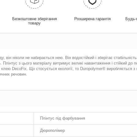
у
Безкоштовне зберігання
Розширена гарантія
Будь-
товару
, він ніколи не набирається нею. Він водостійкий і зберігає стабільність
 Плінтус з цього матеріалу витримує великі навантаження і стійкий до п
клею DecoFix. Що стосується екології, то Duropolymer® виробляється з 
ичних речовин.
Плінтус під фарбування
Дюрополімер