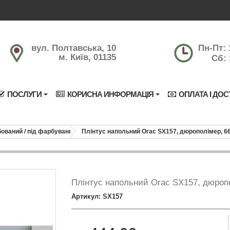
вул. Полтавська, 10
Пн-Пт: 
м. Київ, 01135
Сб: 
ПОСЛУГИ
КОРИСНА ИНФОРМАЦІЯ
ОПЛАТА І ДОС
ований / під фарбування
Плінтус напольний Orac SX157, дюрополімер, 
Плінтус напольний Orac SX157, дюроп
Артикул: SX157