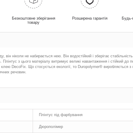
у
Безкоштовне зберігання
Розширена гарантія
Будь-
товару
, він ніколи не набирається нею. Він водостійкий і зберігає стабільність
 Плінтус з цього матеріалу витримує великі навантаження і стійкий до п
клею DecoFix. Що стосується екології, то Duropolymer® виробляється з 
ичних речовин.
Плінтус під фарбування
Дюрополімер