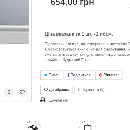
654,00 грн
Ціна вказана за 1 шт. -
2 пог.м.
Підлоговий плінтус, що створений з матеріалу 
використовується виключно для фарбування. В
вже загрунтованим та підготовленим до нанесен
сприймає будь-який її тип.
Tweet
Поділитися
Pinterest
До обраних
Порівняти (
0
)
Друкувати