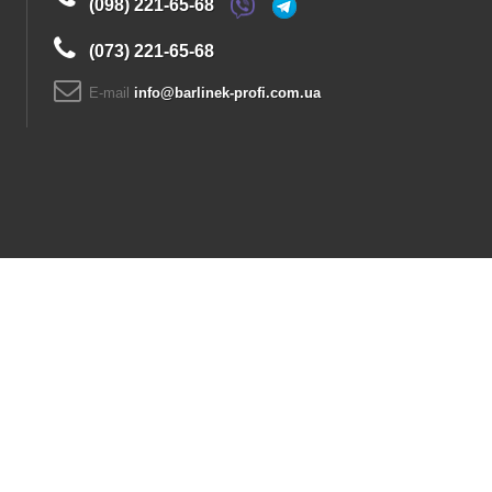
(098) 221-65-68
(073) 221-65-68
E-maіl
info@barlinek-profi.com.ua