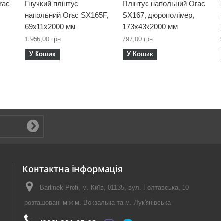
rac
Гнучкий плінтус
Плінтус напольний Orac
напольний Orac SX165F,
SX167, дюрополімер,
69х11х2000 мм
173х43х2000 мм
1 956,00 грн
797,00 грн
У Кошик
У Кошик
Контактна інформація
Barlinek Profi, м. Київ, 01135, вул. Полтавська, 10
розташовані між м. Вокзальна та м. Лук'янівська