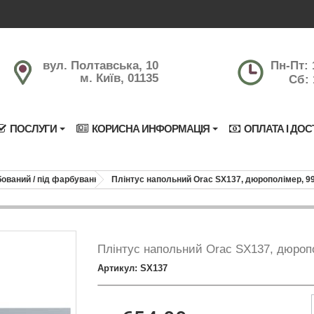
вул. Полтавська, 10
Пн-Пт: 
м. Київ, 01135
Сб: 
ПОСЛУГИ
КОРИСНА ИНФОРМАЦІЯ
ОПЛАТА І ДОС
ований / під фарбування
Плінтус напольний Orac SX137, дюрополімер, 
Плінтус напольний Orac SX137, дюроп
Артикул: SX137