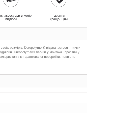
які аксесуари в колір
Гарантія
підлоги
кращої ціни
 своїх розмірів. Duropolymer® відзначається чіткими
одряпин. Duropolymer® легкий у монтажі і простий у
використанням гарантованої переробки, повністю