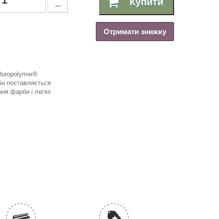
Купити
Отримати знижку
Duropolymer®
ін поставляється
ня фарби і легко