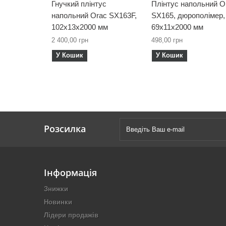
Гнучкий плінтус
Плінтус напольний O
напольний Orac SX163F,
SX165, дюрополімер,
102х13х2000 мм
69х11х2000 мм
2 400,00 грн
498,00 грн
У Кошик
У Кошик
Розсилка
Інформація
Знижки
Новинки
Лідери продажів