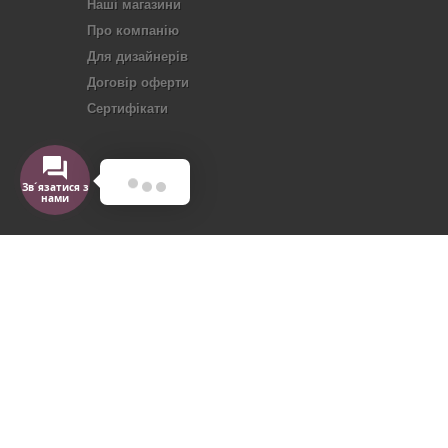
Наші магазини
Про компанію
Для дизайнерів
Договір оферти
Сертифікати
Зв´язатися з
нами