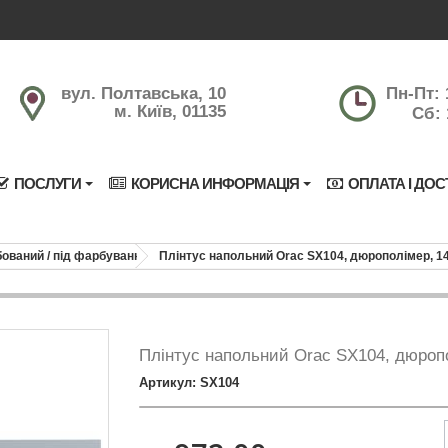
вул. Полтавська, 10
Пн-Пт: 
м. Київ, 01135
Сб: 
ПОСЛУГИ
КОРИСНА ИНФОРМАЦІЯ
ОПЛАТА І ДОС
ований / під фарбування
Плінтус напольний Orac SX104, дюрополімер, 
Плінтус напольний Orac SX104, дюроп
Артикул: SX104