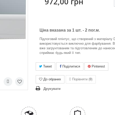
972,00 грн
Ціна вказана за 1 шт. -
2 пог.м.
Підлоговий плінтус, що створений з матеріалу 
використовується виключно для фарбування. В
вже загрунтованим та підготовленим до нанесен
сприймає будь-який її тип.
Tweet
Поділитися
Pinterest
До обраних
Порівняти (
0
)
Друкувати