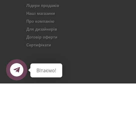
Лідери продажів
Наші магазини
Про компанію
Для дизайнерів
Договір оферти
Сертифікати
Вітаємо!