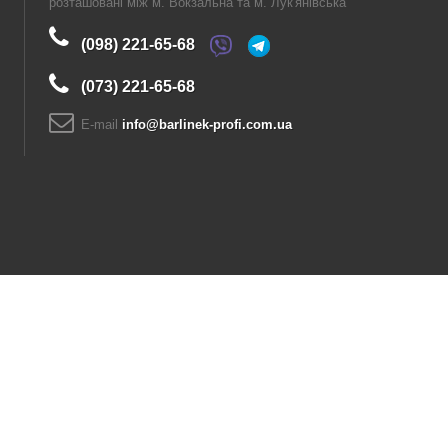
розташовані між м. Вокзальна та м. Лук'янівська
(098) 221-65-68
(073) 221-65-68
E-maіl
info@barlinek-profi.com.ua