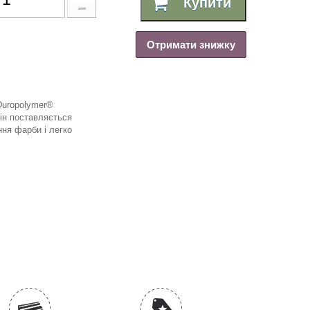
Купити
Отримати знижку
Duropolymer®
ін поставляється
ня фарби і легко