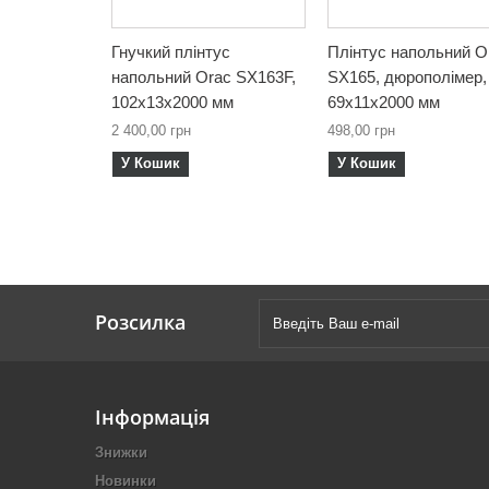
Гнучкий плінтус
Плінтус напольний O
напольний Orac SX163F,
SX165, дюрополімер,
102х13х2000 мм
69х11х2000 мм
2 400,00 грн
498,00 грн
У Кошик
У Кошик
Розсилка
Інформація
Знижки
Новинки