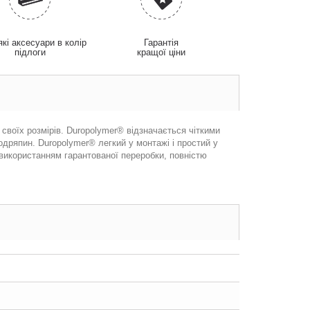
які аксесуари в колір
Гарантія
підлоги
кращої ціни
 своїх розмірів. Duropolymer® відзначається чіткими
одряпин. Duropolymer® легкий у монтажі і простий у
використанням гарантованої переробки, повністю