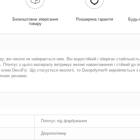
у
Безкоштовне зберігання
Розширена гарантія
Будь-
товару
, він ніколи не набирається нею. Він водостійкий і зберігає стабільність
 Плінтус з цього матеріалу витримує великі навантаження і стійкий до п
клею DecoFix. Що стосується екології, то Duropolymer® виробляється з 
ичних речовин.
Плінтус під фарбування
Дюрополімер