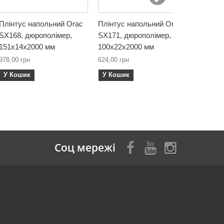
Плінтус напольний Orac
Плінтус напольний Orac
Плінтус
SX168, дюрополімер,
SX171, дюрополімер,
SX172, 
151х14х2000 мм
100х22х2000 мм
85х14х
978,00 грн
624,00 грн
654,00 г
У Кошик
У Кошик
У Кош
Соц мережі