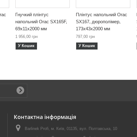
rac
Гнучкий плінтус
Плінтус напольний Orac
напольний Orac SX165F,
SX167, дюрополімер,
69х11х2000 мм
173х43х2000 мм
1 956,00 грн
797,00 грн
У Кошик
У Кошик
Контактна інформація
Barlinek Profi, м. Київ, 01135, вул. Полтавська, 10