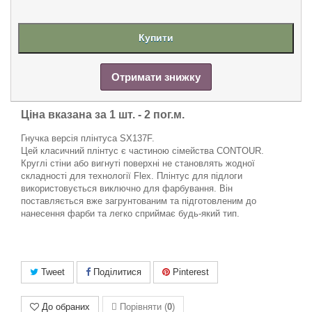
Купити
Отримати знижку
Ціна вказана за 1 шт. -
2 пог.м.
Гнучка версія плінтуса SX137F.
Цей класичний плінтус є частиною сімейства CONTOUR.
Круглі стіни або вигнуті поверхні не становлять жодної
складності для технології Flex. Плінтус для підлоги
використовується виключно для фарбування. Він
поставляється вже загрунтованим та підготовленим до
нанесення фарби та легко сприймає будь-який тип.
Tweet
Поділитися
Pinterest
До обраних
Порівняти (
0
)