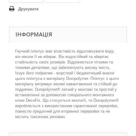
Друкувати
ІНФОРМАЦІЯ
Гнучкий плінтус має властивість відштовхувати воду,
він ніколи її не вбирає. Він водостійкий та зберігає
стабільність своїх розмірів. Відрізняється чіткими та
тонкими деталями, що забезпечують високу якість.
Існує його побратим - жорсткий і бюджетніший аналог
цього плінтуса з матеріалу Duropolymer. Плінтус з цього
матеріалу витримує великі навантаження та стійкий до
подряпин. Duropolymer® легкий у монтажі та простий у
встановленні за допомогою спеціального монтажного
клею DecoFix. Що стосується екології, то Duropolymer®
виробляється з використанням гарантованої переробки,
повністю придатний для вторинної переробки та не
містить токсичних речовин.