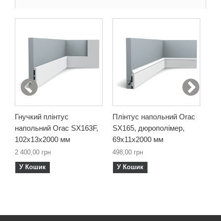
Гнучкий плінтус
Плінтус напольний Orac
Гну
напольний Orac SX163F,
SX165, дюрополімер,
на
102х13х2000 мм
69х11х2000 мм
69
2 400,00 грн
498,00 грн
1 9
У Кошик
У Кошик
У