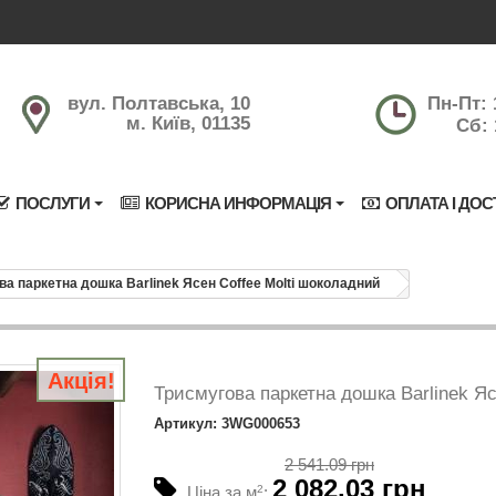
вул. Полтавська, 10
Пн-Пт: 
м. Київ, 01135
Сб: 
ПОСЛУГИ
КОРИСНА ИНФОРМАЦІЯ
ОПЛАТА І ДОС
ва паркетна дошка Barlinek Ясен Coffee Molti шоколадний
Акція!
Триcмугова паркетна дошка Barlinek Яс
Артикул: 3WG000653
2 541.09 грн
2 082.03 грн
Ціна за м
2
: