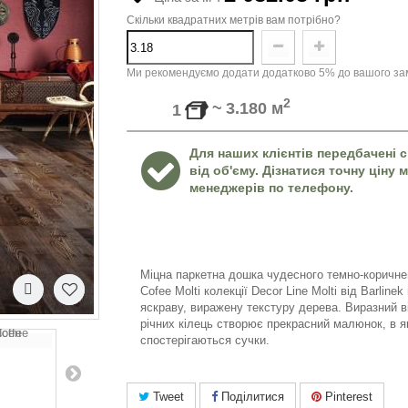
Скільки квадратних метрів вам потрібно?
Ми рекомендуємо додати додатково 5% до вашого зам
2
~
3.180
м
1
Для наших клієнтів передбачені с
від об'єму. Дізнатися точну ціну
менеджерів по телефону.
Міцна паркетна дошка чудесного темно-коричне
Cofee Molti колекції Decor Line Molti від Barline
яскраву, виражену текстуру дерева. Виразний в
річних кілець створює прекрасний малюнок, в я
спостерігаються сучки.
Tweet
Поділитися
Pinterest