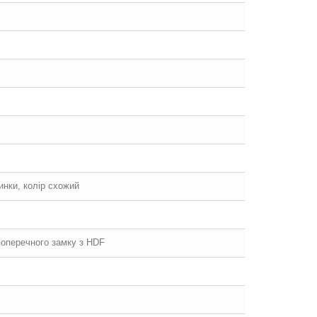
щинки, колір схожий
 поперечного замку з HDF