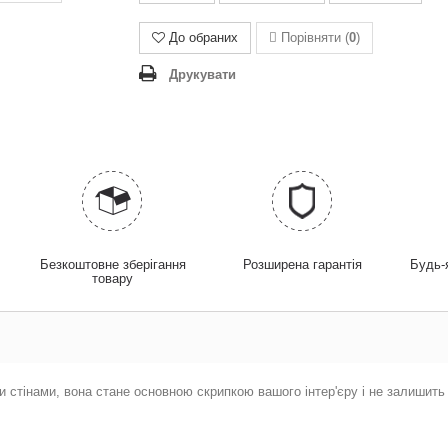
До обраних
Порівняти (
0
)
Друкувати
у
Безкоштовне зберігання
Розширена гарантія
Будь-
товару
и стінами, вона стане основною скрипкою вашого інтер'єру і не залишить