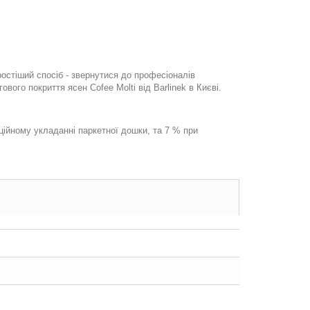
остіший спосіб - звернутися до професіоналів
ого покриття ясен Cofee Molti від Barlinek в Києві.
ційному укладанні паркетної дошки, та 7 % при