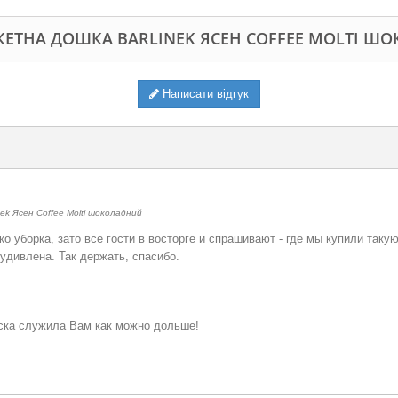
КЕТНА ДОШКА BARLINEK ЯСЕН COFFEE MOLTI Ш
Написати відгук
ek Ясен Coffee Molti шоколадний
о уборка, зато все гости в восторге и спрашивают - где мы купили такую
удивлена. Так держать, спасибо.
оска служила Вам как можно дольше!