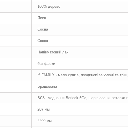
100% дерево
Ясен
Сосна
Сосна
Напівматовий лак
без фаски
** FAMILY - мало сучків, поодинокі заболоні та трі
Брашована
BC8 - з'єднання Barlock 5Gc, шар з сосни, вставка
207 мм
2200 мм