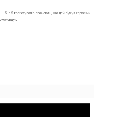
5
із
5
користувачів вважають, що цей відгук корисний
Рекомендую.