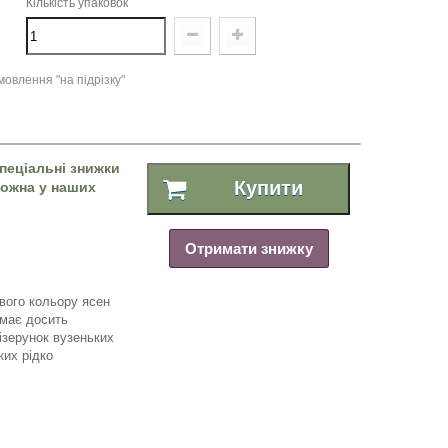
Кількість упаковок
овлення "на підрізку"
пеціальні знижки
Купити
 можна у наших
Отримати знижку
вого кольору ясен
k має досить
ізерунок вузеньких
ких рідко