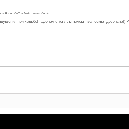
nek Ясень Coffee Molti шоколадный
щущения при ходьбе!! Сделал с теплым полом - вся семья довольна!) 