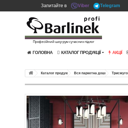
Запитайте в
Viber
Telegram
Професійний шоу-рум сучасних підлог
ГОЛОВНА
КАТАЛОГ ПРОДУКЦІЇ
АКЦІЇ
Каталог продукції
Вся паркетна дошка
Триcмуго