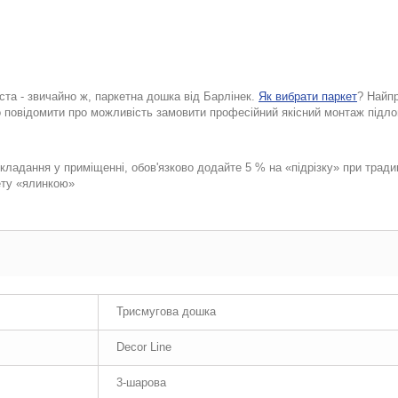
ста - звичайно ж, паркетна дошка від Барлінек.
Як вибрати паркет
?
Найпр
повідомити про можливість замовити професійний якісний монтаж підлогов
кладання у приміщенні, обов'язково додайте 5 % на «підрізку» при тради
ету «ялинкою»
Трисмугова дошка
Decor Line
3-шарова