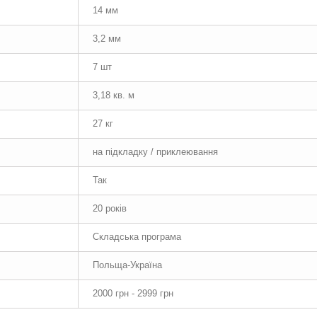
14 мм
3,2 мм
7 шт
3,18 кв. м
27 кг
на підкладку / приклеювання
Так
20 років
Складська програма
Польща-Україна
2000 грн - 2999 грн