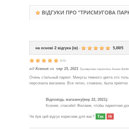
ВІДГУКИ ПРО "ТРИCМУГОВА ПАР
на основі
2
відгука (ів)
-
5,00
/
5
(
5
/
5
)
від
Ксения
на
чер 15, 2021
Триcмугова паркетна дошка Barlin
Очень стильный паркет. Минусы темного цвета это тольк
персонала магазина. Все четко, слажено, была приятно 
Відповідь магазину
(вер 22, 2021):
Ксения, спасибо! Желаем, чтобы паркетная д
Чи був цей відгук корисним для вас?
Так
Ні