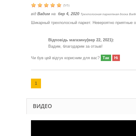
(
5
/
5
)
від
Вадим
на
бер 4, 2020
Трехполосная паркетная доска Barli
Шикарный трехполосный паркет. Невероятно приятные о
Відповідь магазину
(вер 22, 2021):
Вадим, благодарим за отзыв!
Чи був цей відгук корисним для вас?
Так
Ні
1
ВИДЕО