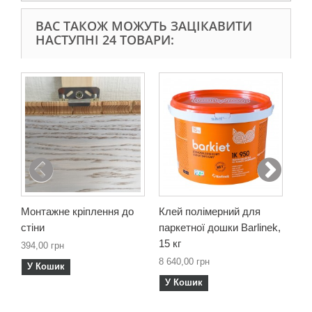
ВАС ТАКОЖ МОЖУТЬ ЗАЦІКАВИТИ
НАСТУПНІ 24 ТОВАРИ:
Монтажне кріплення до
Клей полімерний для
Мо
стіни
паркетної дошки Barlinek,
1 0
15 кг
394,00 грн
У
8 640,00 грн
У Кошик
У Кошик