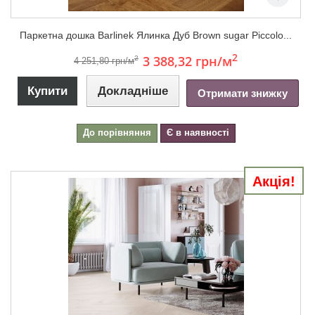
Паркетна дошка Barlinek Ялинка Дуб Brown sugar Piccolo...
2
3 388,32 грн
/м
2
4 251,80 грн/м
Купити
Докладніше
Отримати знижку
До порівняння
Є в наявності
Акція!