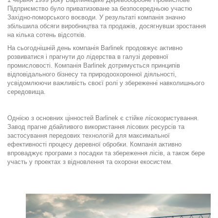
Підприємство було приватизоване за безпосередньою участю
Західно-поморського воєводи. У результаті компанія значно
збільшила обсяги виробництва та продажів, досягнувши зростання
на кілька сотень відсотків.
На сьогоднішній день компанія Barlinek продовжує активно
розвиватися і прагнути до лідерства в галузі деревної
промисловості. Компанія Barlinek дотримується принципів
відповідального бізнесу та природоохоронної діяльності,
усвідомлюючи важливість своєї ролі у збереженні навколишнього
середовища.
.
Однією з основних цінностей Barlinek є стійке лісокористування.
Завод прагне дбайливого використання лісових ресурсів та
застосування передових технологій для максимальної
ефективності процесу деревної обробки. Компанія активно
впроваджує програми з посадки та збереження лісів, а також бере
участь у проектах з відновлення та охорони екосистем.
.