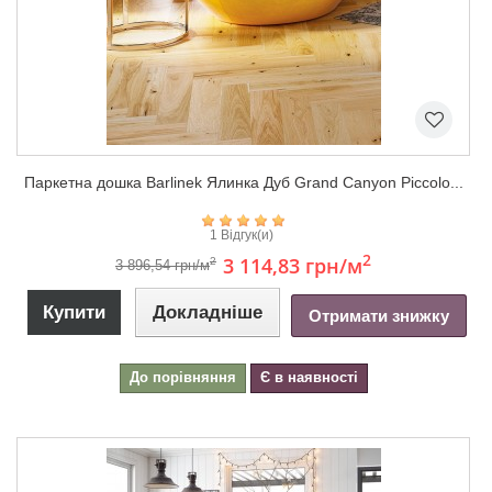
Паркетна дошка Barlinek Ялинка Дуб Grand Canyon Piccolo...
1 Відгук(и)
2
3 114,83 грн
/м
2
3 896,54 грн/м
Купити
Докладніше
Отримати знижку
До порівняння
Є в наявності