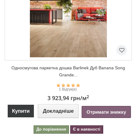
Односмугова паркетна дошка Barlinek Дуб Banana Song
Grande...
1 Відгук(и)
2
3 923,94 грн
/м
Купити
Докладніше
Отримати знижку
До порівняння
Є в наявності