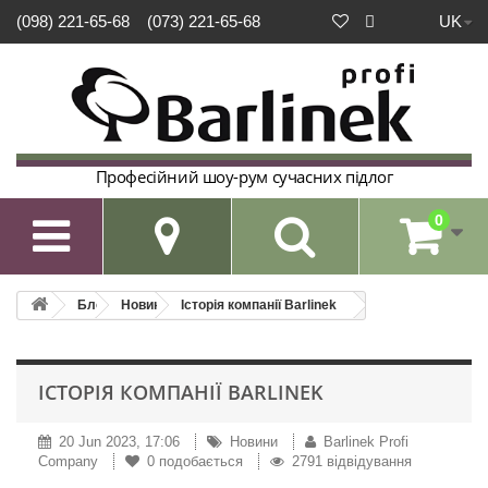
UK
(098) 221-65-68
(073) 221-65-68
Професійний шоу-рум сучасних підлог
0

Блог
Новини
Історія компанії Barlinek
ІСТОРІЯ КОМПАНІЇ BARLINEK
20 Jun 2023, 17:06
Новини
Barlinek Profi
Company
0
подобається
2791 відвідування