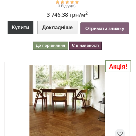
3 Відгук(и)
2
3 746,38 грн
/м
Купити
Докладніше
Отримати знижку
До порівняння
Є в наявності
Акція!