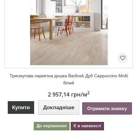
Триcмугова паркетна дошка Barlinek Дуб Cappuccino Molti
білий
2
2 957,14 грн
/м
Купити
Докладніше
Отримати знижку
До порівняння
Є в наявності