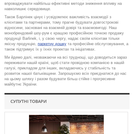
впроваджувати найбільш ефективні методи зниження впливу на
навколишнє середовище.
Також Барлінек цінує і усвідомлює важливість взаємодії з
клієнтами та партнерами, тому прагне будувати довгострокові
відносини, засновані на взаємній довірі та взаємовигоді. Наш
монобрендовий шоу-рум є кращою професійною точкою продажу
продукції Barlinek, і, у свою чергу, надає своїм клієнтам тільки
якісну продукцію,
паркетну дошку
та професійне обслуговування, а
також підтримує їх у їхніх проектах та ініціативах.
Ми йдемо далі, незважаючи на всі труднощі, що доводиться зараз
переживати нашій країні, щоб стати провідною компанією в нашій
галузі, прикладом для інших, вкладаючись у стабільність та
розвиток нашої батьківщини. Запрошуємо всіх приєднатися до нас
на цьому шляху і разом будувати більш стійке і прогресивне
майбутнє України.
СУПУТНІ ТОВАРИ