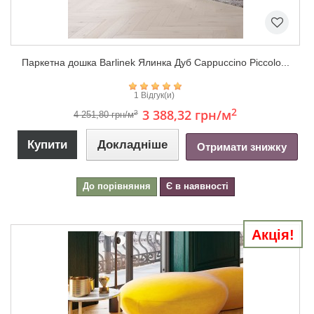
Паркетна дошка Barlinek Ялинка Дуб Cappuccino Piccolo...
1 Відгук(и)
2
3 388,32 грн
/м
2
4 251,80 грн/м
Купити
Докладніше
Отримати знижку
До порівняння
Є в наявності
Акція!