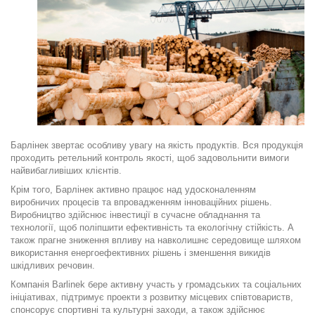
Барлінек звертає особливу увагу на якість продуктів. Вся продукція
проходить ретельний контроль якості, щоб задовольнити вимоги
найвибагливіших клієнтів.
Крім того, Барлінек активно працює над удосконаленням
виробничих процесів та впровадженням інноваційних рішень.
Виробництво здійснює інвестиції в сучасне обладнання та
технології, щоб поліпшити ефективність та екологічну стійкість. А
також прагне зниження впливу на навколишнє середовище шляхом
використання енергоефективних рішень і зменшення викидів
шкідливих речовин.
Компанія Barlinek бере активну участь у громадських та соціальних
ініціативах, підтримує проекти з розвитку місцевих співтовариств,
спонсорує спортивні та культурні заходи, а також здійснює