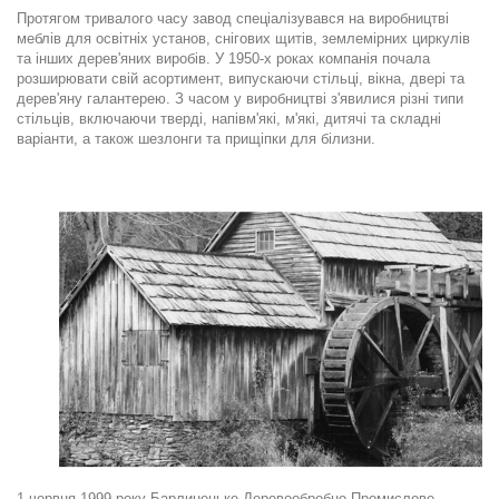
Протягом тривалого часу завод спеціалізувався на виробництві
меблів для освітніх установ, снігових щитів, землемірних циркулів
та інших дерев'яних виробів. У 1950-х роках компанія почала
розширювати свій асортимент, випускаючи стільці, вікна, двері та
дерев'яну галантерею. З часом у виробництві з'явилися різні типи
стільців, включаючи тверді, напівм'які, м'які, дитячі та складні
варіанти, а також шезлонги та прищіпки для білизни.
.
1 червня 1999 року Барлинецьке Деревообробне Промислове