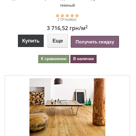
темный
2 Отзыв(ы)
2
3 716,52 грн
/м
Купить
Еще
Получить скидку
К сравнению
В наличии