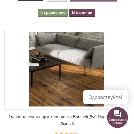
Трехполосная паркетная доска Barlinek Дуб Cardamomo Molti
серый
1 Отзыв(ы)
2
2 754,63 грн
/м
Связаться с
нами
Купить
Еще