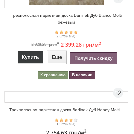
Трехполосная паркетная доска Barlinek Дуб Bianco Molti
бежевый
2 Отзыв(ы)
2
2 399,28 грн
/м
2
2 928,29 грн/м
Купить
Еще
Получить скидку
К сравнению
В наличии