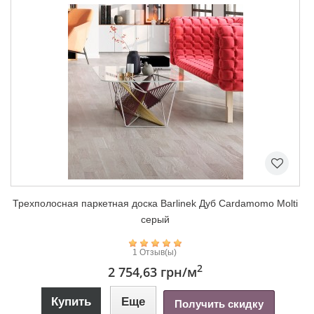
Трехполосная паркетная доска Barlinek Дуб Marzipan Muffin...
2 Отзыв(ы)
2
2 863,16 грн
/м
Купить
Еще
Получить скидку
К сравнению
В наличии