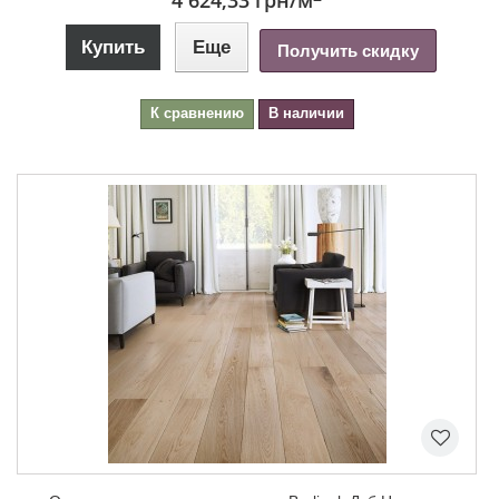
4 624,33 грн
/м
Купить
Еще
Получить скидку
К сравнению
В наличии