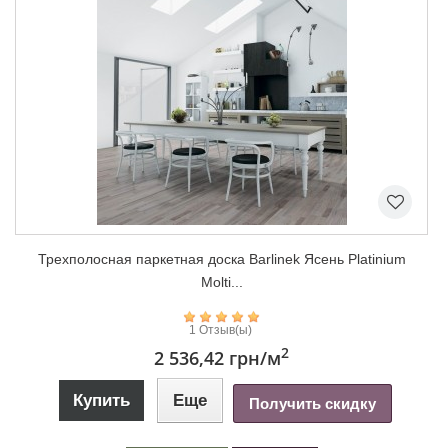
Трехполосная паркетная доска Barlinek Ясень Platinium
Molti...
1 Отзыв(ы)
2
2 536,42 грн
/м
Купить
Еще
Получить скидку