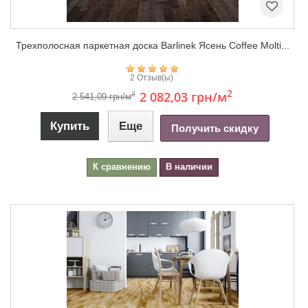
Трехполосная паркетная доска Barlinek Ясень Coffee Molti...
2 Отзыв(ы)
2
2 082,03 грн
/м
2
2 541,09 грн/м
Купить
Еще
Получить скидку
К сравнению
В наличии