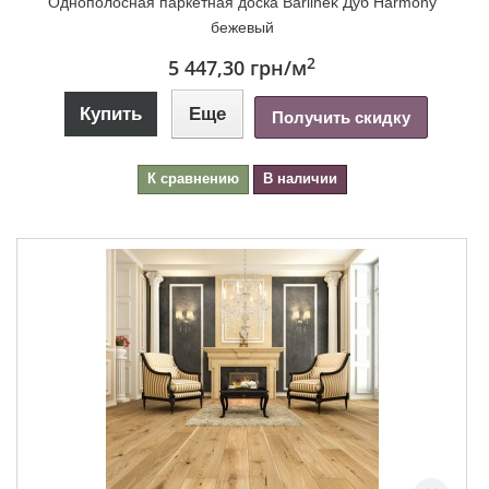
Однополосная паркетная доска Barlinek Дуб Harmony
бежевый
2
5 447,30 грн
/м
Купить
Еще
Получить скидку
К сравнению
В наличии