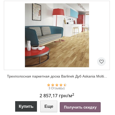
Трехполосная паркетная доска Barlinek Дуб Askania Molti...
3 Отзыв(ы)
2
2 857,17 грн
/м
Купить
Еще
Получить скидку