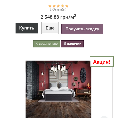
2 Отзыв(ы)
2
2 548,88 грн
/м
Купить
Еще
Получить скидку
К сравнению
В наличии
Акция!