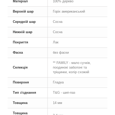
Матеріал
100% дерево
Верхній шар
Горіх американський
Середній шар
Сосна
Нижній шар
Сосна
Покриття
Лак
Фаска
без фаски
** FAMILY - мало сучків,
Селекція
поодинокі заболоні та
тріщинки, колір схожий
Поверхня
Гладка
Тип з'єднання
T&G - шип-паз
Товщина
14 мм
Товщина