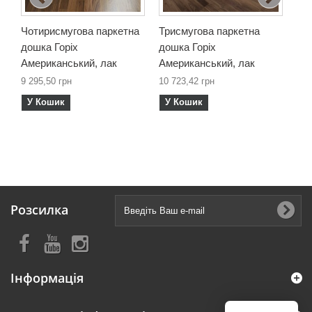
Чотирисмугова паркетна
Трисмугова паркетна
Дв
дошка Горіх
дошка Горіх
до
Американський, лак
Американський, лак
Ам
9 295,50 грн
10 723,42 грн
15 
У Кошик
У Кошик
У
Розсилка
Інформація