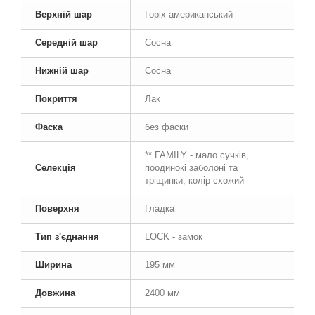
Верхній шар
Горіх американський
Середній шар
Сосна
Нижній шар
Сосна
Покриття
Лак
Фаска
без фаски
** FAMILY - мало сучків,
Селекція
поодинокі заболоні та
тріщинки, колір схожий
Поверхня
Гладка
Тип з'єднання
LOCK - замок
Ширина
195 мм
Довжина
2400 мм