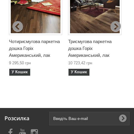
Чотирисмугова паркетна
Трисмугова паркетна
Од
дошка Горіх
дошка Горіх
до
Американський, лак
Американський, лак
Ам
мм
9 295,50 грн
10 723,42 грн
6 8
У Кошик
У Кошик
У
Розсилка