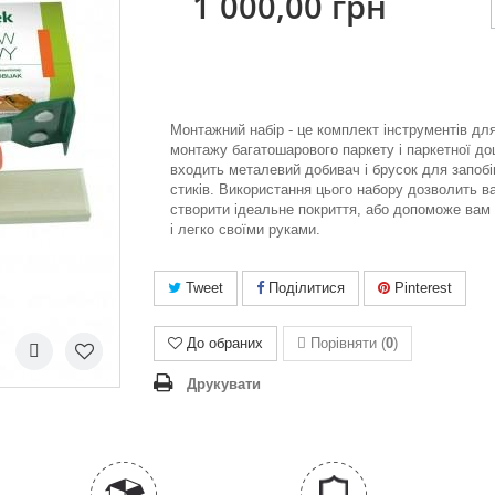
1 000,00 грн
Монтажний набір - це комплект інструментів дл
монтажу багатошарового паркету і паркетної до
входить металевий добивач і брусок для запоб
стиків. Використання цього набору дозволить 
створити ідеальне покриття, або допоможе вам
і легко своїми руками.
Tweet
Поділитися
Pinterest
До обраних
Порівняти (
0
)
Друкувати