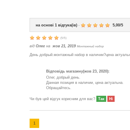
на основі
1
відгука(ів)
-
5,00
/
5
(
5
/
5
)
від
Олег
на
жов 21, 2019
Монтажный набор
День добрый.монтажный набор в наличии?цена актуаль
Відповідь магазину
(жов 23, 2020):
Олег, добрый день.
Данная позиция в наличии, цена актуальна.
Обращайтесь.
Чи був цей відгук корисним для вас?
Так
Ні
1