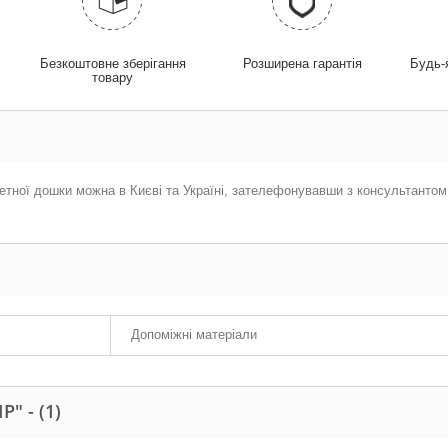
у
Безкоштовне зберігання
Розширена гарантія
Будь-
товару
тної дошки можна в Києві та Україні, зателефонувавши з консультантом ко
Допоміжні матеріали
Р" -
(1)