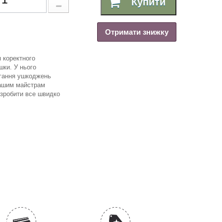
Купити
Отримати знижку
я коректного
шки. У нього
ігання ушкоджень
вашим майстрам
 зробити все швидко