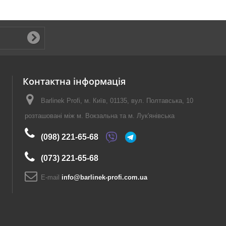
Контактна інформація
Barlinek Profi, м. Київ, 01135, вул. Полтавська, 10
розташовані між м. Вокзальна та м. Лук'янівська
(098) 221-65-68
(073) 221-65-68
E-maіl
info@barlinek-profi.com.ua