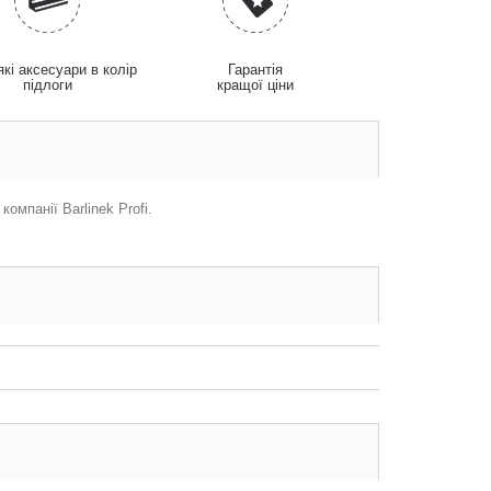
які аксесуари в колір
Гарантія
підлоги
кращої ціни
мпанії Barlinek Profi.