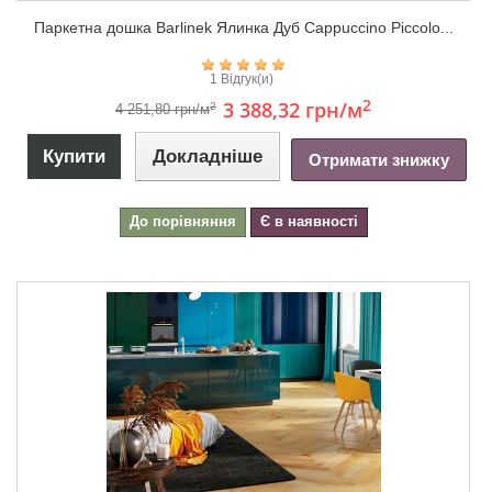
Паркетна дошка Barlinek Ялинка Дуб Cappuccino Piccolo...
1 Відгук(и)
2
3 388,32 грн
/м
2
4 251,80 грн/м
Купити
Докладніше
Отримати знижку
До порівняння
Є в наявності