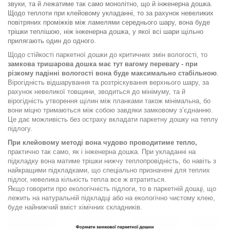
звуки, та й лежатиме так само монолітно, що й інженерна дошка.
Щодо теплоти при клейовому укладанні, то за рахунок невеликих
повітряних проміжків між ламелями середнього шару, вона буде
трішки теплішою, ніж інженерна дошка, у якої всі шари щільно
прилягають один до одного.
Щодо стійкості паркетної дошки до критичних змін вологості, то
замкова тришарова дошка має тут вагому перевагу - при
різкому падінні вологості вона буде максимально стабільною
.
Вірогідність відшарування та розтріскування верхнього шару, за
рахунок невеликої товщини, зводиться до мінімуму, та й
вірогідність утворення щілин між планками також мінімальна, бо
вони міцно тримаються між собою завдяки замковому з’єднанню.
Це дає можливість без остраху вкладати паркетну дошку на теплу
підлогу.
При клейовому методі вона чудово проводитиме тепло,
практично так само, як і інженерна дошка. При укладанні на
підкладку вона матиме трішки нижчу теплопровідність, бо навіть з
найкращими підкладками, що спеціально призначені для теплих
підлог, невелика кількість тепла все ж втратиться.
Якщо говорити про екологічність підлоги, то в паркетній дошці, що
лежить на натуральній підкладці або на екологічно чистому клею,
буде найнижчий вміст хімічних складників.