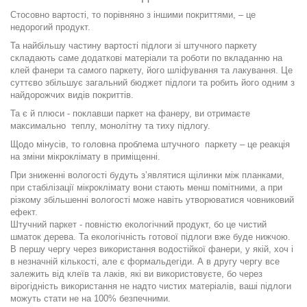
Стосовно вартості, то порівняно з іншими покриттями, – це
недорогий продукт.
Та найбільшу частину вартості підлоги зі штучного паркету
складають саме додаткові матеріали та роботи по вкладанню на
клей фанери та самого паркету, його шліфування та лакування. Це
суттєво збільшує загальний бюджет підлоги та робить його одним з
найдорожчих видів покриттів.
Та є й плюси - поклавши паркет на фанеру, ви отримаєте
максимально
теплу, монолітну та тиху підлогу.
Щодо мінусів, то головна проблема штучного
паркету – це реакція
на зміни мікроклімату в приміщенні.
При зниженні вологості будуть зʼявлятися щілинки між планками,
при стабілізації мікроклімату вони стають менш помітними, а при
різкому збільшенні вологості може навіть утворюватися човниковий
ефект.
Штучний паркет - повністю екологічний продукт, бо це чистий
шматок дерева. Та екологічність готової підлоги вже буде нижчою.
В першу чергу через використання водостійкої фанери, у якій, хоч і
в незначній кількості, але є формальдегіди. А в другу чергу все
залежить від клеїв та лаків, які ви використовуєте, бо через
вірогідність використання не надто чистих матеріалів, ваші підлоги
можуть стати не на 100% безпечними.