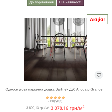
До порівняння
Є в наявності
Акція!
Односмугова паркетна дошка Barlinek Дуб Affogato Grande...
2 Відгук(и)
2
3 078,16 грн
/м
2
3 800,13 грн/м