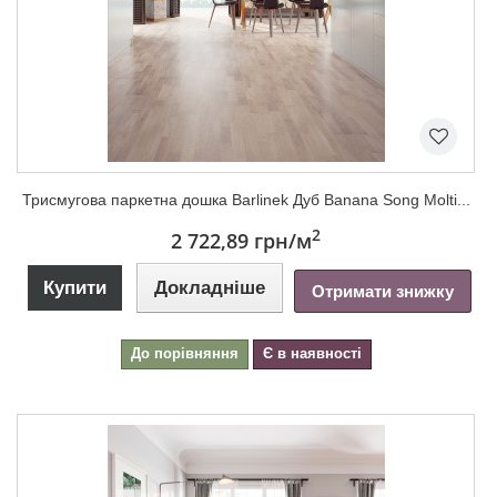
Триcмугова паркетна дошка Barlinek Дуб Banana Song Molti...
2
2 722,89 грн
/м
Купити
Докладніше
Отримати знижку
До порівняння
Є в наявності