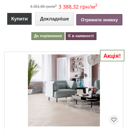
2
3 388,32 грн
/м
2
4 251,80 грн/м
Купити
Докладніше
Отримати знижку
До порівняння
Є в наявності
Акція!