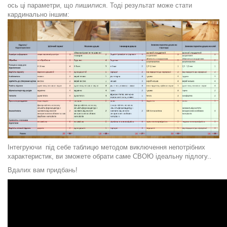
ось ці параметри, що лишилися. Тоді результат може стати
кардинально іншим:
Інтегруючи
під себе таблицю методом виключення непотрібних
характеристик, ви зможете обрати саме СВОЮ ідеальну підлогу..
Вдалих вам придбань!