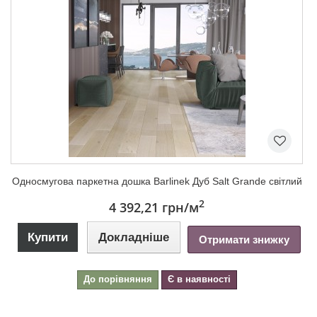
Односмугова паркетна дошка Barlinek Дуб Salt Grande світлий
2
4 392,21 грн
/м
Купити
Докладніше
Отримати знижку
До порівняння
Є в наявності