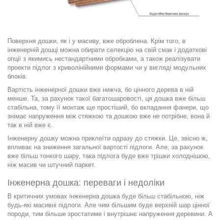
Поверхня дошки, як і у масиву, вже оброблена. Крім того, в
інженерній дошці можна обирати селекцію на свій смак і додаткові
опції з якимись нестандартними обробками, а також реалізувати
проекти підлог з криволінійними формами чи у вигляді модульних
блоків.
Вартість інженерної дошки вже нижча, бо цінного дерева в ній
менше. Та, за рахунок такої багатошаровості, ця дошка вже більш
стабільна, тому її монтаж ще простіший, бо вкладання фанери, що
знімає напруження між стяжкою та дошкою вже не потрібне, вона й
так в ній вже є.
Інженерну дошку можна приклеїти одразу до стяжки. Це, звісно ж,
впливає на зниження загальної вартості підлоги. Але, за рахунок
вже більш тонкого шару, така підлога буде вже трішки холоднішою,
ніж масив чи штучний паркет.
Інженерна дошка: переваги і недоліки
В критичних умовах інженерна дошка буде більш стабільною, ніж
будь-які масивні підлоги. Але чим більшим буде верхній шар цінної
породи, тим більше зростатиме і внутрішнє напруження деревини. А