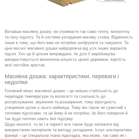
Вклавши масивну дошку, ви отримаєте так само теплу, монолітну
та тиху підлогу. Та й система укладання масиву схожа. Відмінність
лише в тому, що його вже не потрібно шліфувати та лакувати. Та
ціна якісної масивної дошки найдорожча від усіх інших варіантів
підлог. Хоч це й цілком виправдано, бо для її виробництва
використовується величезна кількість цінної деревини, вартість
якої постійно зростає.
Масивна дошка: характеристики, переваги і
недоліки
Головний мінус масивної дошки – це низька стабільність до
перепадів температури та вологості та схильність до
розтріскування, звуження та розширення, тому вірогідність
утворення щілин у нього найвища. Тому він також не сумісний з
теплими підлогами, та це йому й не потрібно, бо його поверхня й
так буде теплою навіть без підігріву.
Щодо екології, то як і в паркеті все також буде залежати від
використаних матеріалів та методу укладання. Існує альтернатива
фанері – це спеціальна ткана підкладка, яка може, так само як і