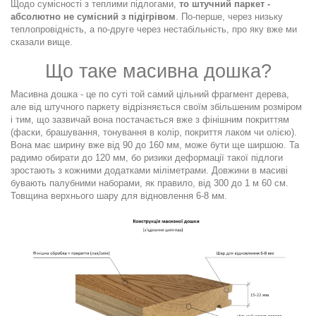
Щодо сумісності з теплими підлогами,
то штучний паркет -
абсолютно не сумісний з підігрівом
. По-перше, через низьку
теплопровідність, а по-друге через нестабільність, про яку вже ми
сказали вище.
Що таке масивна дошка?
Масивна дошка - це по суті той самий цільний фрагмент дерева,
але від штучного паркету відрізняється своїм збільшеним розміром
і тим, що зазвичай вона постачається вже з фінішним покриттям
(фаски, брашування, тонування в колір, покриття лаком чи олією).
Вона має ширину вже від 90 до 160 мм, може бути ще ширшою. Та
радимо обирати до 120 мм, бо ризики деформації такої підлоги
зростають з кожними додатками міліметрами. Довжини в масиві
бувають палубними наборами, як правило, від 300 до 1 м 60 см.
Товщина верхнього шару для відновлення 6-8 мм.