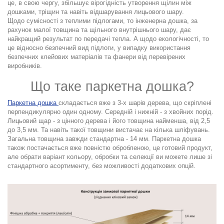
це, в свою чергу, збільшує вірогідність утворення щілин між
дошками, тріщин та навіть відшарування лицьового шару.
Щодо сумісності з теплими підлогами, то інженерна дошка, за
рахунок малої товщина та щільного внутрішнього шару, дає
найкращий результат по передачі тепла. А щодо екологічності, то
це відносно безпечний вид підлоги, у випадку використання
безпечних клейових матеріалів та фанери від перевірених
виробників.
Що таке паркетна дошка?
Паркетна дошка
складається вже з 3-х шарів дерева, що скріплені
перпендикулярно один одному. Середній і нижній - з хвойних порід.
Лицьовий щар - з цінного дерева і його товщина найменша, від 2,5
до 3,5 мм. Та навіть такої товщини вистачає на кілька шліфувань.
Загальна товщина завжди стандартна - 14 мм. Паркетна дошка
також постачається вже повністю обробленою, це готовий продукт,
але обрати варіант кольору, обробки та селекції ви можете лише зі
стандартного асортименту, без можливості додаткових опцій.