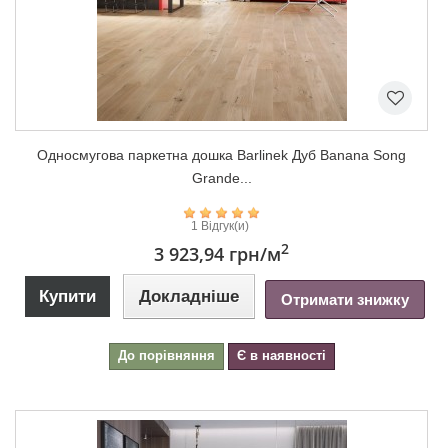
Односмугова паркетна дошка Barlinek Дуб Banana Song
Grande...
1 Відгук(и)
2
3 923,94 грн
/м
Купити
Докладніше
Отримати знижку
До порівняння
Є в наявності