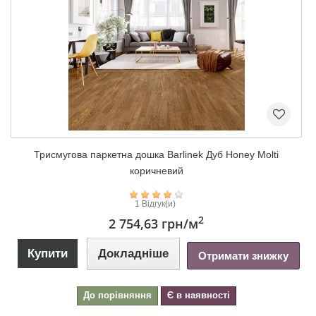
Триcмугова паркетна дошка Barlinek Дуб Honey Molti
коричневий
1 Відгук(и)
2
2 754,63 грн
/м
Купити
Докладніше
Отримати знижку
До порівняння
Є в наявності