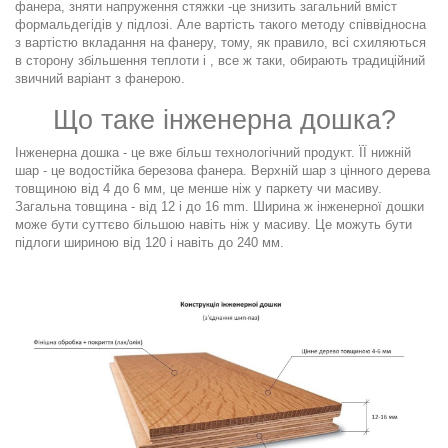
фанера, зняти напруження стяжки -це знизить загальний вміст
формальдегідів у підлозі. Але вартість такого методу співвідносна
з вартістю вкладання на фанеру, тому, як правило, всі схиляються
в сторону збільшення теплоти і , все ж таки, обирають традиційний
звичний варіант з фанерою.
Що таке інженерна дошка?
Інженерна дошка - це вже більш технологічний продукт. ЇЇ нижній
шар - це водостійка березова фанера. Верхній шар з цінного дерева
товщиною від 4 до 6 мм, це менше ніж у паркету чи масиву.
Загальна товщина - від 12 і до 16 mm. Ширина ж інженерної дошки
може бути суттєво більшою навіть ніж у масиву. Це можуть бути
підлоги шириною від 120 і навіть до 240 мм.