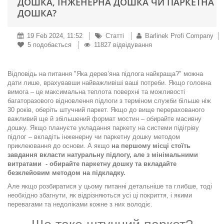
ДОШКА, ІНЖЕНЕРНА ДОШКА ЧИ ПАРКЕТНА
ДОШКА?
19 Feb 2024, 11:52
Статті
Barlinek Profi Company
5
подобається
11827 відвідування
Відповідь на питання "Яка дерев’яна підлога найкраща?" можна
дати лише, врахувавши найважливіші ваші потреби. Якщо головна
вимога – це максимальна теплота поверхні та можливості
багаторазового відновлення підлоги з терміном служби більше ніж
30 років, оберіть штучний паркет. Якщо до вище перерахованого
важливий ще й збільшений формат мостин – обирайте масивну
дошку. Якщо плануєте укладання паркету на системи підігріву
підлог – вкладіть інженерну чи паркетну дошку методом
приклеювання до основи. А якщо
на першому місці стоїть
завдання вкласти натуральну підлогу, але з мінімальними
витратами
- обирайте паркетну дошку та вкладайте
безклейовим методом на підкладку.
Але якщо розбиратися у цьому питанні детальніше та глибше, тоді
необхідно збагнути, як відрізняються усі ці покриття, і якими
перевагами та недоліками кожне з них володіє.