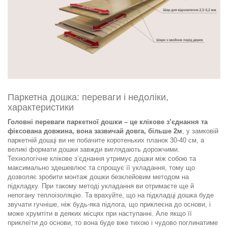
.
Паркетна дошка: переваги і недоліки,
характеристики
Головні переваги паркетної дошки – це клікове з’єднання та
фіксована довжина, вона зазвичай довга, більше 2м
, у замковій
паркетній дошці ви не побачите коротеньких планок 30-40 см, а
великі формати дошки завжди виглядають дорожчими.
Технологічне клікове зʼєднання утримує дошки між собою та
максимально здешевлює та спрощує її укладання, тому що
дозволяє зробити монтаж дошки безклейовим методом на
підкладку. При такому методі укладання ви отримаєте ще й
непогану теплоізоляцію. Та врахуйте, що на підкладці дошка буде
звучати гучніше, ніж будь-яка підлога, що приклеєна до основи, і
може хрумтіти в деяких місцях при наступанні. Але якщо її
приклеїти до основи, то вона буде вже тихою і чудово поглинатиме