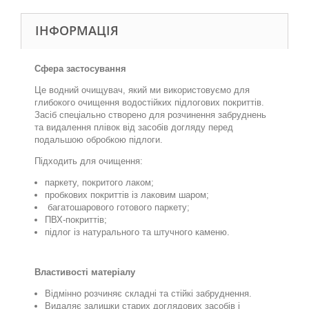
ІНФОРМАЦІЯ
Сфера застосування
Це водний очищувач, який ми використовуємо для
глибокого очищення водостійких підлогових покриттів.
Засіб спеціально створено для розчинення забруднень
та видалення плівок від засобів догляду перед
подальшою обробкою підлоги.
Підходить для очищення:
паркету, покритого лаком;
пробкових покриттів із лаковим шаром;
багатошарового готового паркету;
ПВХ-покриттів;
підлог із натурального та штучного каменю.
Властивості матеріалу
Відмінно розчиняє складні та стійкі забруднення.
Видаляє залишки старих доглядових засобів і