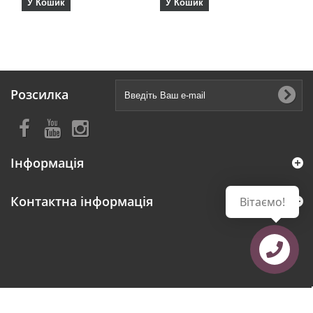
У Кошик
У Кошик
У
Розсилка
Інформація
Контактна інформація
Вітаємо!