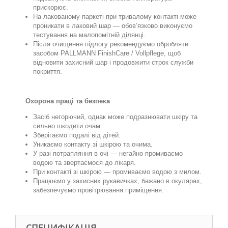
прискорює.
На лакованому паркеті при тривалому контакті може
проникати в лаковий шар — обов’язково виконуємо
тестування на малопомітній ділянці.
Після очищення підлогу рекомендуємо обробляти
засобом PALLMANN
Finish
Care
/ V
ollpflege
, щоб
відновити захисний шар і продовжити строк служби
покриття.
Охорона праці та безпека
Засіб негорючий, однак може подразнювати шкіру та
сильно шкодити очам.
Зберігаємо
подалі від дітей.
Уникаємо контакту зі шкірою та очима.
У разі потрапляння в очі — негайно промиваємо
водою та звертаємося до лікаря.
При контакті зі шкірою — промиваємо водою з милом.
Працюємо у захисних рукавичках, бажано в окулярах,
забезпечуємо провітрювання приміщення.
СПЕЦИФІКАЦІЯ