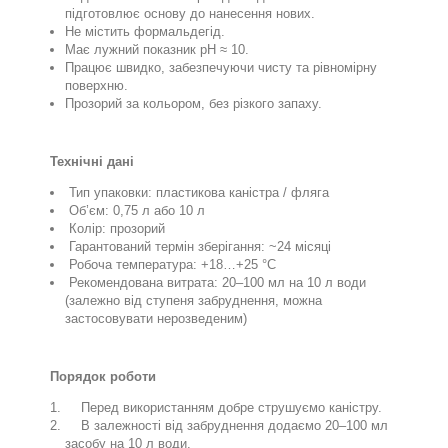
підготовлює основу до нанесення
нових
.
Не містить формальдегід.
Має лужний показник pH ≈ 10.
Працює швидко, забезпечуючи чисту та рівномірну
поверхню.
Прозорий за кольором, без різкого запаху.
Технічні дані
Тип упаковки: пластикова каністра / фляга
Об’єм: 0,75 л або 10 л
Колір: прозорий
Гарантований термін зберігання: ~24 місяці
Робоча температура: +18…+25 °C
Рекомендована витрата: 20–100 мл на 10 л води
(залежно від ступеня забруднення
, можна
застосовувати нерозведеним
)
Порядок роботи
Перед використанням добре струшуємо каністру.
В залежності від забруднення додаємо 20–100 мл
засобу на 10 л води.