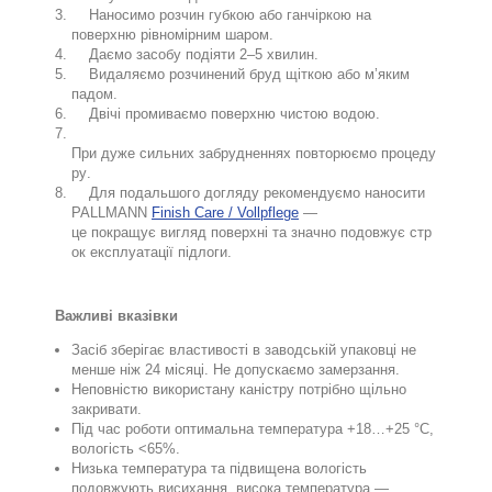
Наносимо розчин губкою або ганчіркою на
поверхню рівномірним шаром.
Даємо засобу подіяти 2–5 хвилин.
Видаляємо розчинений бруд
щіткою або м’яким
падом.
Двічі промиваємо поверхню чистою водою.
При
дуже
сильних
забрудненнях
повторюємо
процеду
ру
.
Для
подальшого
догляду
рекомендуємо
наносити
PALLMANN
Finish Care / Vollpflege
—
це
покращує
вигляд
поверхні
та
значно
подовжує
стр
ок
експлуатації
підлог
и
.
Важливі вказівки
Засіб зберігає властивості в заводській упаковці не
менше ніж 24 місяці. Не допускаємо замерзання.
Неповністю використану каністру потрібно щільно
закривати.
Під час роботи оптимальна температура +18…+25 °C,
вологість <65%.
Низька температура та підвищена вологість
подовжують висихання, висока температура —