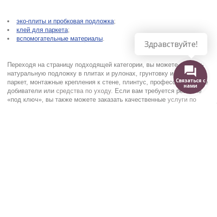
эко-плиты и пробковая подложка
;
клей для паркета
;
вспомогательные материалы
.
Здравствуйте!
Переходя на страницу подходящей категории, вы можете выбрать
натуральную подложку в плитах и рулонах, грунтовку и кле
и
под
Связаться с
паркет, монтажные крепления к стене, плинтус, профессиональные
нами
добиватели или
средства по уходу
. Если вам требуется решение
«под ключ», вы также можете заказать качественные
услуги по
укладке паркетной доски
.
Зачем нужен добиватель, крепеж для плинтуса, крепеж для
монтажа паркета на стену — на эти и другие вопросы можно найти
подробные ответы в разделе
«
Полезная информация
»
.
.
Как выбрать и купить фурнитуру для
паркета
Чтобы подобрать экологичные материалы (подложку) и надежные
крепления для монтажа деревянного
напольного покрытия,
достаточно совершить ряд последовательных шагов: