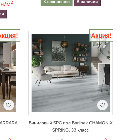
2
К сравнению
В наличии
рн
/м
ии
Акция!
Акция!
 CARRARA
Виниловый SPC пол Barlinek CHAMONIX
SPRING, 33 класс
2
2