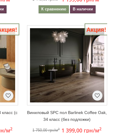
ии
К сравнению
В наличии
Акция!
Акция!
 класс (с
Виниловый SPC пол Barlinek Coffee Oak,
34 класс (без подложки)
2
2
рн
/м
1 399,00 грн
/м
2
1 750,00 грн/м