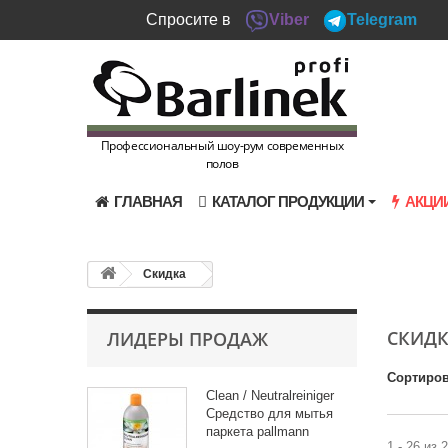
Спросите в
Viber
Telegram
Профессиональный шоу-рум современных
полов
ГЛАВНАЯ
КАТАЛОГ ПРОДУКЦИИ
АКЦИ
Скидка
СКИД
ЛИДЕРЫ ПРОДАЖ
Сортиров
Clean / Neutralreiniger
Средство для мытья
паркета pallmann
1 - 26 из 