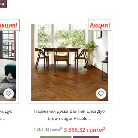
ии
Акция!
Акция!
ка Дуб
Паркетная доска Barlinek Ёлка Дуб
...
Brown sugar Piccolo...
2
3 388,32 грн
/м
2
4 251,80 грн/м