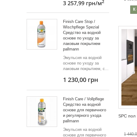
2
3 257,99 грн
/м
К
Finish Care Stop /
Wischpflege Spezial
Средство на водной
основе по уходу за
лаковым покрытием
pallmann
Эмульсия на водной
основе по уходу за
лаковым покрытием, с...
1 230,00 грн
Finish Care / Vollpflege
Средство на водной
основе для первичного
и регулярного ухода
SPC пол 
pallmann
Эмульсия на водной
1 440,
основе для первичного