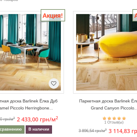
Акция!
тная доска Barlinek Ёлка Дуб
Паркетная доска Barlinek Ёл
amel Piccolo Herringbone...
Grand Canyon Piccolo..
2
2 433,00 грн
/м
2
00 грн/м
1 Отзыв(ы)
 сравнению
В наличии
3 114,83 г
2
3 896,54 грн/м