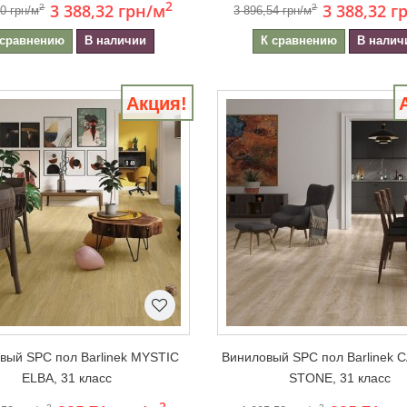
2
3 388,32 грн
/м
3 388,32 г
2
2
80 грн/м
3 896,54 грн/м
 сравнению
В наличии
К сравнению
В налич
Акция!
вый SPC пол Barlinek MYSTIC
Виниловый SPC пол Barlinek
ELBA, 31 класс
STONE, 31 класс
2