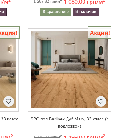
н
/м
1 080,00 грн
/м
2
1 287,82 грн/м
ии
К сравнению
В наличии
Акция!
Акция!
 33 класс
SPC пол Barlinek Дуб Mary, 33 класс (с
подложкой)
2
2
рн
/м
1 199,00 грн
/м
2
1 440,00 грн/м