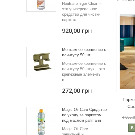
Neutralreiniger Clean –
это универсальное
средство для чистки
паркета...
920,00 грн
Монтажное крепление к
плинтусу 50 шт
Монтажное крепление к
плинтусу 50 штук – это
крепежные элементы
в...
272,00 грн
Парке
Car
Magic Oil Care Средство
по уходу за паркетом
4 055,
под маслом pallmann
К
Magic Oil Care –
защитный и