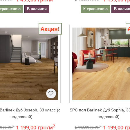
 сравнению
В наличии
К сравнению
В налич
Акция!
Barlinek Дуб Joseph, 33 класс (с
SPC пол Barlinek Дуб Sophia, 33
подложкой)
подложкой)
2
1 199,00 грн
/м
1 199,00 г
2
2
00 грн/м
1 440,00 грн/м