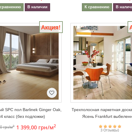
 сравнению
В наличии
К сравнению
В налич
Акция!
й SPC пол Barlinek Ginger Oak,
Трехполосная паркетная доска
34 класс (без подложки)
Ясень Frankfurt выбелен
2
1 399,00 грн
/м
2
00 грн/м
3 Отзыв(ы)