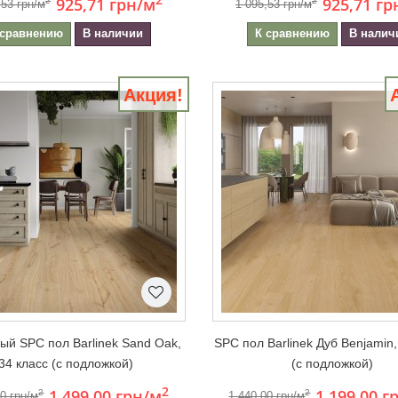
925,71 грн
/м
925,71 гр
2
2
,53 грн/м
1 095,53 грн/м
 сравнению
В наличии
К сравнению
В налич
Акция!
ый SPC пол Barlinek Sand Oak,
SPC пол Barlinek Дуб Benjamin,
34 класс (с подложкой)
(с подложкой)
2
1 499,00 грн
/м
1 199,00 г
2
2
00 грн/м
1 440,00 грн/м