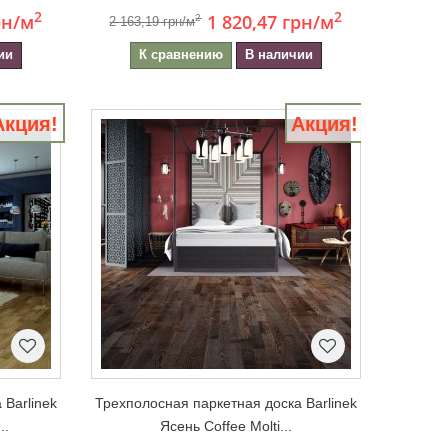
2
2
рн
/м
1 820,47 грн
/м
2
2 163,19 грн/м
ии
К сравнению
В наличии
Акция!
Акция!
 Barlinek
Трехполосная паркетная доска Barlinek
..
Ясень Coffee Molti...