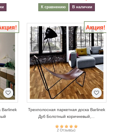
ии
К сравнению
В наличии
Акция!
Акция!
 Barlinek
Трехполосная паркетная доска Barlinek
ный
Дуб Болотный коричневый,...
2 Отзыв(ы)