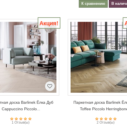
К сравнению
В налич
Акция!
тная доска Barlinek Ёлка Дуб
Паркетная доска Barlinek Ёл
Cappuccino Piccolo...
Toffee Piccolo Herringbone
1 Отзыв(ы)
2 Отзыв(ы)