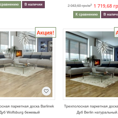
 сравнению
В наличии
1 719,68 г
2
2 043,60 грн/м
К сравнению
В налич
Акция!
сная паркетная доска Barlinek
Трехполосная паркетная доска
Дуб Wolfsburg бежевый
Дуб Berlin натуральный.