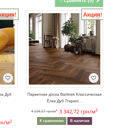
Сравнить (
0
)
Акция!
Акция!
ка Дуб
Паркетная доска Barlinek Классическая
.
Ёлка Дуб Trapani...
2
3 342,72 грн
/м
2
4 194,57 грн/м
2
К сравнению
В наличии
рн
/м