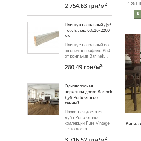
4 251,
2
2 754,63 грн
/м
К
Плинтус напольный Дуб
Touch, лак, 60х16х2200
мм
Плинтус напольный со
шпоном в профиле Р50
от компании Barlinek...
2
280,49 грн
/м
Однополосная
паркетная доска Barlinek
Дуб Porto Grande
темный
Паркетная доска из
дуба Porto Grande
коллекции Pure Vintage
Винило
– это доска...
2
3 716,52 грн
/м