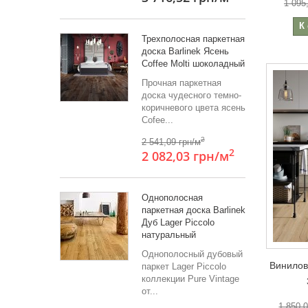
1 095
К
Трехполосная паркетная
доска Barlinek Ясень
Coffee Molti шоколадный
Прочная паркетная
доска чудесного темно-
коричневого цвета ясень
Cofee...
2
2 541,09 грн/м
2
2 082,03 грн
/м
Однополосная
паркетная доска Barlinek
Дуб Lager Piccolo
натуральный
Однополосный дубовый
Винилов
паркет Lager Piccolo
коллекции Pure Vintage
от...
1 850,