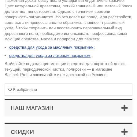
Паркетная доска
сразу после укладки выглядит очень красиво.
Цвет натуральной древесины, легкий глянцевый или матовый блеск
делают пол неповторимым. Однако с течением времени
поверхность загрязняется. Но это вовсе не повод для расстройств,
ведь все эти процессы вполне обратимы. Главное - правильный
уход. Чтобы сохранить или восстановить первоначальный вид
деревянного пола, необходимо использовать профессиональные
моющие средства, масла и полироли для паркета:
средства для ухода за
маслян
ым
покрытием
;
средства для ухода за лаковым покрытием
.
Выбирайте подходящие моющие средства для паркетной доски —
текущей, периодической чистки, полировки — в магазине
Barlinek
Profi
и заказывайте их с доставкой по Украине!
К избранным
НАШ МАГАЗИН
СКИДКИ