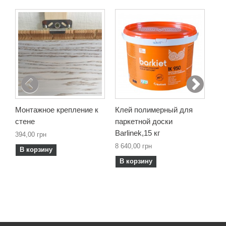
Монтажное крепление к
Клей полимерный для
Мо
стене
паркетной доски
1 0
Barlinek,15 кг
394,00 грн
В
8 640,00 грн
В корзину
В корзину